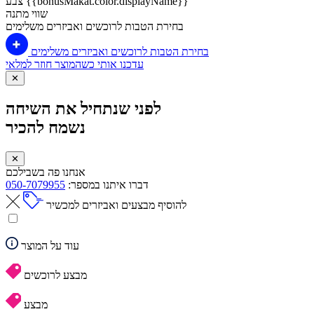
צבע {{bonusMakat.color.displayName}}
שווי מתנה
בחירת הטבות לרוכשים ואביזרים משלימים
בחירת הטבות לרוכשים ואביזרים משלימים
עדכנו אותי כשהמוצר חוזר למלאי
✕
לפני שנתחיל את השיחה
נשמח להכיר
✕
אנחנו פה בשבילכם
דברו איתנו במספר:
050-7079955
להוסיף מבצעים ואביזרים למכשיר
עוד על המוצר
מבצע לרוכשים
מבצע