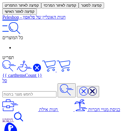
קפיצה לפוטר
קפיצה לאיזור המרכזי
קפיצה לאיזור התפריט
קפיצה לאזור האישי
חנות האונליין של פלאפון
-
Peleshop
כל המוצרים
תפריט
{{ cartItemsCount }}
סל
כניסת מנויי חברות
חנות אילת
חיפוש