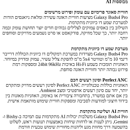
מבוססות AI
חוויית סאונד פרימיום עם עומק ופירוט מרשימים
Galaxy Buds4 Pro מציעות חוויית האזנה עשירה ומלאת ניואנסים הודות
למערכת שמע דו כיוונית מתקדמת.
​השילוב בין באסים עמוקים לצלילים גבוהים חדים יוצר תחושת עומק ובמה
רחבה יותר, כך שכל מוזיקה, פודקאסט או סרט נשמעים מדויקים וסוחפים
יותר.
מערכת שמע דו כיוונית מתקדמת
Galaxy Buds4 Pro מצוידות במערכת רמקולים דו כיוונית הכוללת דרייבר
דינמי 10 מ"מ וטוויטר 5x4 מ"מ להפקת צליל עשיר, עמוק ומדויק במיוחד.
האוזניות תומכות בשמע Hi-Fi באיכות 24bit 96kHz ומספקות רמת
פירוט גבוהה יותר וחוויית האזנה סוחפת.
Perfect ANC וסינון רעשים חכם
האוזניות כוללות טכנולוגיית Perfect ANC לסינון רעשים מדויק ומתקדם
יותר, יחד עם סינון רעשים אדפטיבי ומצב Ambient.
בין אם אתם במשרד, בתחבורה ציבורית או באימון, האוזניות מאזנות בין
בידוד חיצוני למודעות לסביבה ומספקות חוויית שימוש מותאמת אישית.
חוויית AI ושליטה מתקדמת
Galaxy Buds4 Pro משלבות יכולות AI מתקדמות עם תמיכה ב-Bixby ו-
Gemini, ניתן לענות או לדחות שיחות באמצעות תנועות ראש, לשלוט
בהשמעה דרך מחוות מגע וליהנות מחוויית שימוש טבעית וזורמת