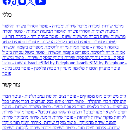
כללי
מרכזי שירות ומכירה
מרכזי שירות ומכירה - פוטר
הסדרי פשרה ואישור
תביעות ייצוגיות
הסדרי פשרה ואישור תביעות ייצוגיות - פוטר
הסרה
מרשימת שיווק
הסרה מרשימת שיווק - פוטר
סגירת דור 3
סגירת דור 3 -
פוטר
מספרים חסומים לחיוג בקומה הכשרה
מספרים חסומים לחיוג
בקומה הכשרה - פוטר
אמות מידה לחסימת מספרים בקומה הכשרה
אמות מידה לחסימת מספרים בקומה הכשרה - פוטר
ביטול עסקה
ביטול
עסקה - פוטר
ניתוק/הפסקת שירות
ניתוק/הפסקת שירות - פוטר
נגישות
IsraelieSIM by Pelephone -
IsraelieSIM by Pelephone
נגישות - פוטר
פוטר
מועדון הטבות פלאפון
מועדון הטבות פלאפון - פוטר
בלוג
בלוג -
פוטר
צור קשר
גיוס משווקים
גיוס משווקים - פוטר
נציב תלונות
נציב תלונות - פוטר
חברי
ההנהלה
חברי ההנהלה - פוטר
דברו איתנו בכל הערוצים
דברו איתנו בכל
הערוצים - פוטר
פלאפון בעיר
פלאפון בעיר - פוטר
משרות
משרות - פוטר
רוצים להשאר מעודכנים?
רוצים להשאר מעודכנים? - פוטר
מוקדי שירות
לקוחות
מוקדי שירות לקוחות - פוטר
שירות הזמנת שיחה מהמוקד
שירות
הזמנת שיחה מהמוקד - פוטר
מוקדי שירות- איתור וזימון תור
מוקדי
שירות- איתור וזימון תור - פוטר
רשימת מרכזי שירות לקוחות
רשימת