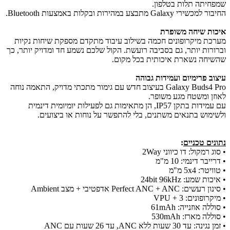
שמפחיתה תלות בטלפון.
החיבור למכשירי Galaxy מתבצע במהירות ובקלות באמצעות Bluetooth.
איכות שיחה משופרת
מערכת מיקרופונים חכמה בשילוב עיבוד מתקדם מספקת שיחות נקיות
וברורות יותר, גם בסביבה רועשת. הקול שלכם נשמע חד ומדויק יותר, כך
שהשיחה נשארת איכותית בכל מקום.
עיצוב פרימיום ועמידות גבוהה
Galaxy Buds4 Pro בעיצוב חדש עם גימור מתכתי מדויק, התאמה נוחה
לאוזן ומשטח מגע משופר.
עם עמידות בתקן IP57, הן מתאימות גם לפעילות יומיומית דינמית
ולשימוש בתנאים משתנים, בלי להתפשר על נוחות או ביצועים.
נתונים טכניים
:
• סוג רמקול: דו כיווני 2Way
• דרייבר דינמי: 10 מ"מ
• טוויטר: 5x4 מ"מ
• איכות שמע: 24bit 96kHz
• סינון רעשים: Perfect ANC + ANC אדפטיבי + מצב Ambient
• מיקרופונים: 3 + VPU
• סוללה אוזנייה: 61mAh
• סוללה מארז: 530mAh
• זמן נגינה: עד 30 שעות ללא ANC, עד 26 שעות עם ANC