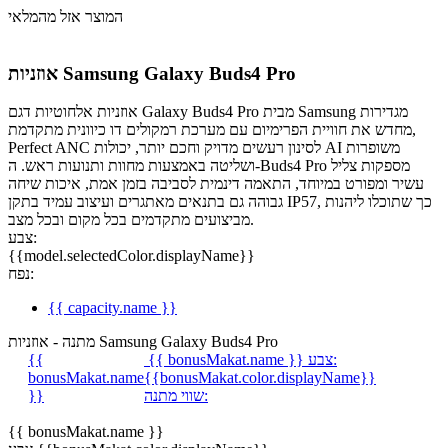
המוצר אזל מהמלאי
אוזניות Samsung Galaxy Buds4 Pro
אוזניות אלחוטיות דגם Galaxy Buds4 Pro מבית Samsung מגדירות
מחדש את חוויית הפרימיום עם מערכת רמקולים דו כיוונית מתקדמת,
Perfect ANC לסינון רעשים מדויק וחכם יותר, יכולות AI משופרות
ושליטה באמצעות מחוות ותנועות ראש. ה-Buds4 Pro מספקות צליל
עשיר ומפורט במיוחד, התאמה דינמית לסביבה בזמן אמת, איכות שיחה
גבוהה גם בתנאים מאתגרים ועיצוב עמיד בתקן IP57, כך שתוכלו ליהנות
מביצועים מתקדמים בכל מקום ובכל מצב.
צבע:
{{model.selectedColor.displayName}}
נפח:
{{ capacity.name }}
מתנה - אוזניות Samsung Galaxy Buds4 Pro
צבע:
{{ bonusMakat.name }}
{{
bonusMakat.name
{{bonusMakat.color.displayName}}
שווי מתנה:
}}
{{ bonusMakat.name }}