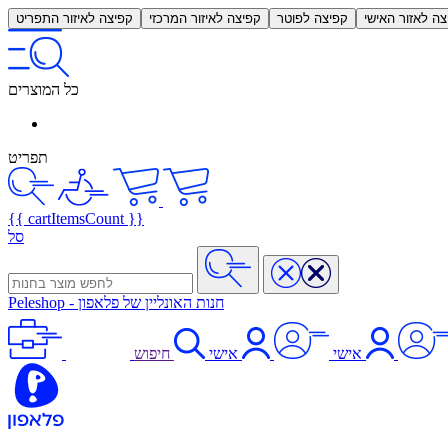
צה לאזור האישי
קפיצה לפוטר
קפיצה לאיזור המרכזי
קפיצה לאיזור התפריט
כל המוצרים
תפריט
{{ cartItemsCount }}
סל
חנות האונליין של פלאפון
-
Peleshop
אישי
אישי
חיפוש