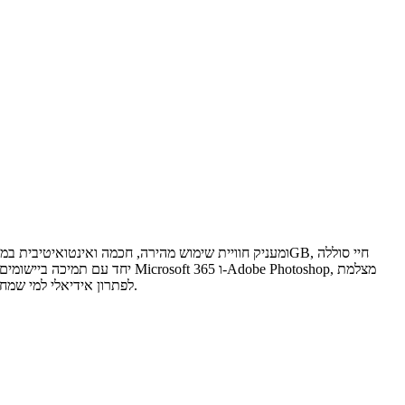
12MP קדמית עם Center Stage ותמיכה ב-Apple Pencil Pro וב-Magic Keyboard, הופכים את iPad Air 11 לפתרון אידיאלי למי שמחפש עוצמה של מחשב במבנה דק, קל ונייד.