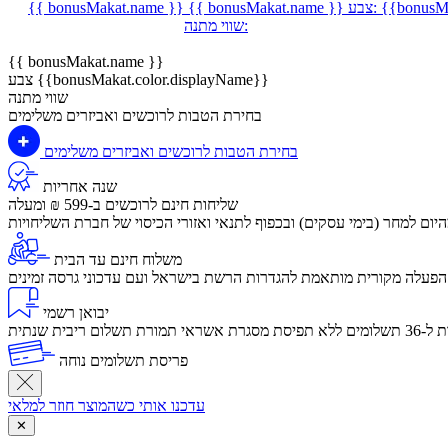
{{bonusMa
צבע:
{{ bonusMakat.name }}
{{ bonusMakat.name }}
שווי מתנה:
{{ bonusMakat.name }}
צבע {{bonusMakat.color.displayName}}
שווי מתנה
בחירת הטבות לרוכשים ואביזרים משלימים
בחירת הטבות לרוכשים ואביזרים משלימים
שנה אחריות
שליחות חינם לרוכשים ב-599 ₪ ומעלה
יום למחר (בימי עסקים) ובכפוף לתנאי ואזורי הכיסוי של חברת השליחויות
משלוח חינם עד הבית
הפעלה מקורית מותאמת להגדרות הרשת בישראל ועם עדכוני גרסה זמינים
יבואן רשמי
לום ריבית שנתית
פריסת תשלומים נוחה
עדכנו אותי כשהמוצר חוזר למלאי
✕