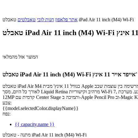
טאבלט iPad Air 11 inch (M4) Wi-Fi
אתר פלאפון
חנות לובי
טאבלטים
טאבלט iPad Air 11 inch (M4) Wi-Fi
המוצר אזל מהמלאי
M4)
טאבלט iPad Air 11 inch (M4) Wi-Fi
טאבלט iPad Air M4 בגודל 11 אינץ' מבית Apple משלב בצורה מרשימה בין עוצמת שבב M4 לבין יכולות Apple Intelligence, ומעניק חוויית שימוש מהירה, חכמה ואינטואיטיבית במיוחד. עם אחסון של 128GB, חיי סוללה
לאורך כל היום, מסך Liquid Retina מרהיב וקישוריות Wi-Fi 7, זהו מכשיר שמתאים לעבודה, ללימודים, ליצירה ולבידור בכל רגע. מערכת iPadOS יחד עם תמיכה ביישומים כמו Microsoft 365 ו-Adobe Photoshop, מצלמת
צבע:
{{model.selectedColor.displayName}}
נפח:
{{ capacity.name }}
מתנה - טאבלט iPad Air 11 inch (M4) Wi-Fi