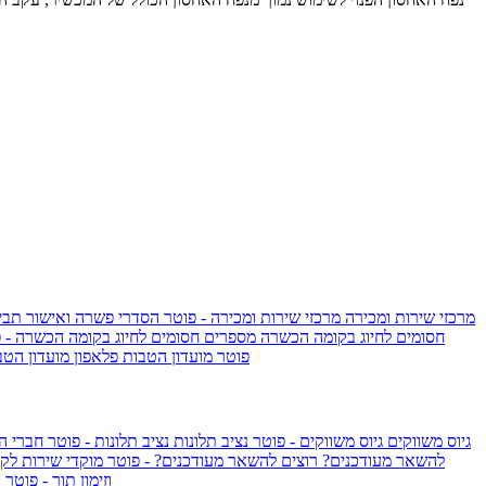
מרכזי שירות ומכירה
מרכזי שירות ומכירה - פוטר
הסדרי פשרה ואישור תביע
חסומים לחיוג בקומה הכשרה
מספרים חסומים לחיוג בקומה הכשרה - 
IsraelieSIM by Pelephone - פוטר
מועדון הטבות פלאפון
מועדון הטב
גיוס משווקים
גיוס משווקים - פוטר
נציב תלונות
נציב תלונות - פוטר
חברי ה
להשאר מעודכנים?
רוצים להשאר מעודכנים? - פוטר
מוקדי שירות לק
וזימון תור - פוטר
ר