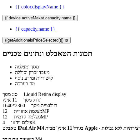
{{ color.displayName }}
{{ device.activeMakat.capacity.name }}
{{ capacity.name }}
{{getAdditionalsPriceSelected()}} ₪
תכונות הטאבלט ונתונים טכניים
מסך ומצלמה
מעבד זכרון וסוללה
קישוריות ומידע נוסף
מה בערכה
Liquid Retina display
סוג מסך
11 אינץ'
גודל מסך
רזולוציית מסך
2360*1640
12MP
מצלמה אחורית
12MP
מצלמה קדמית
4K
צילום וידאו
App - ביצועים מתקדמים ויצירתיות ללא גבולות
ביצועים עם שבב M4