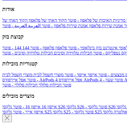
אודות
מדיניות האיכות של פלאפון - פוטר
הקוד האתי של פלאפון
הקוד האתי של
טר
אמנת שירות פלאפון
אמנת שירות פלאפון - פוטר
العربية
العربية - פוטר
קבוצת בזק
אומי
אינטרנט בזק בינלאומי - פוטר
פלאפון
פלאפון - פוטר
144
יקס
נטפליקס - פוטר
חבילות טלוויזיה וסיבים
חבילות טלוויזיה וסיבים - פוטר
קטגוריות מובילות
ם
מבצעים - פוטר
אייפד
אייפד - פוטר
מוצרי חשמל לבית
מוצרי חשמל לבית
Ap
אפל איירפודס AirPods 4 - פוטר
אפל איירפודס AirPods 4
- פוטר
פוטר
חבילות סלולר
חבילות סלולר - פוטר
מוצרים מובילים
גלקסי S26 - פוטר
גלקסי S26
אייפון 16
אייפון 16 - פוטר
לקסי S25 אולטרה
גלקסי S25 - פוטר
גלקסי S25
אייפון אייר - פוטר