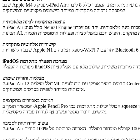
שבב Apple M4 מעניק ל-iPad Air ביצועים גבוהים במיוחד לעבודה עם קבצים גדולים, עריכת וידאו ויצירה גרפית מתקדמת. המעבד כולל 8 ליבות CPU ו-9 ליבות GPU יחד עם תמיכה ב-Hardware-accelerated ray tracing,
המספקת גרפיקה מתקדמת במיוחד ביישומים מקצועיים ובמשחקים.
עוצמה מתקדמת לבינה מלאכותית
ה-iPad Air כולל מנוע Neural Engine בעל 16 ליבות המספק ביצועים מהירים במיוחד למשימות מבוססות בינה מלאכותית. יחד עם זיכרון RAM בנפח 12GB ורוחב פס זיכרון של ‎120GB/s, המכשיר מאפשר הפעלה יעילה של
קישוריות אלחוטית מתקדמת
iPadOS מערכת הפעלה מתקדמת
מצלמות וחוויית שימוש
ה-iPad Air כולל מצלמת 12MP קדמית במצב אופקי עם טכנולוגיית Center Stage הממקדת את המשתמש במרכז הפריים במהלך שיחות וידאו. בנוסף המכשיר כולל רמקולים סטריאופוניים במצב אופקי המספקים חוויית שמע
איכותית במיוחד לצפייה בסרטים ולמשחקים.
תמיכה באביזרים מתקדמים
המכשיר תומך ב-Apple Pencil Pro הכולל יכולות מתקדמות כמו squeeze ו-barrel roll וכן תמיכה באיתור באמצעות Find My. בנוסף ניתן להשתמש ב-Magic Keyboard עם משטח עקיבה מובנה, שורת מקשי פונקציה בת 14
מקשים, חיבור מגנטי ועיצוב צף לנוחות עבודה מקסימלית.
עיצוב וידידותיות לסביבה
 ו/או אפליקציות שונות וכדומה. למידע נוסף ניתן לפנות לנציגי השירות