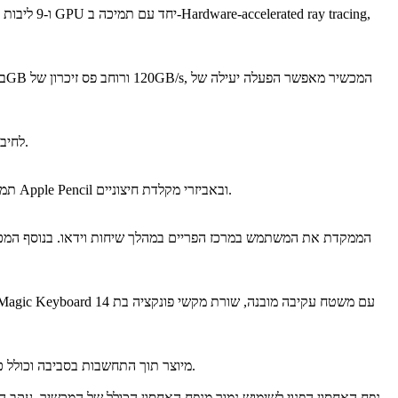
שבב הקישוריות Apple N1 מספק תמיכה ב-Wi-Fi 7 יחד עם Bluetooth 6 ו-Thread, לחיבור אלחוטי יציב ומהיר במיוחד והעברת נתונים מהירה בין מכשירים.
מערכת ההפעלה iPadOS מציעה חוויית שימוש מתקדמת עם יכולות עבודה מרובות משימות, שילוב מלא עם אפליקציות Apple, תמיכה מלאה בעבודה עם Apple Pencil ובאביזרי מקלדת חיצוניים.
ה-iPad Air מיוצר תוך התחשבות בסביבה וכולל כ-30% חומרים ממוחזרים, ביניהם 100% אלומיניום ממוחזר בגוף המכשיר ו-100% קובלט ממוחזר בסוללה. האריזה מבוססת על 100% סיבים.
נפח האחסון הפנוי לשימוש נמוך מנפח האחסון הכולל של המכשיר, עקב הת