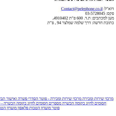
דוא"ל:
Contact@pelephone.co.il
פקס: 03-5728045
מען למכתבים: ת.ד. 600 פ"ת 4910402,
כתובת חדשה: דרך שלמה שמלצר 94 , פ"ת
מרכזי שירות ומכירה
מרכזי שירות ומכירה - פוטר
הסדרי פשרה ואישור תביע
חסומים לחיוג בקומה הכשרה
מספרים חסומים לחיוג בקומה הכשרה - 
IsraelieSIM by Pelephone - פוטר
מועדון הטבות פלאפון
מועדון הטב