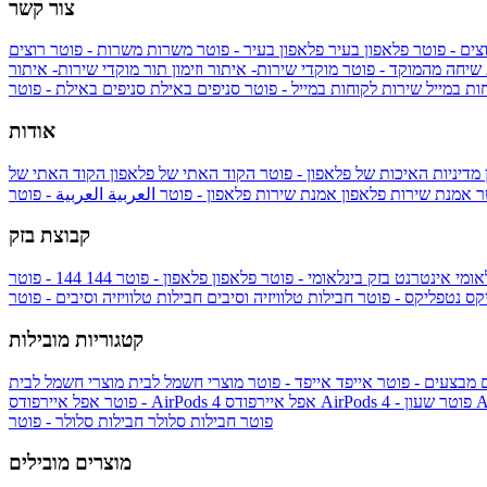
צור קשר
צים - פוטר
פלאפון בעיר
פלאפון בעיר - פוטר
משרות
משרות - פוטר
רוצים
 שיחה מהמוקד - פוטר
מוקדי שירות- איתור וזימון תור
מוקדי שירות- איתור
ות במייל
שירות לקוחות במייל - פוטר
סניפים באילת
סניפים באילת - פוטר
אודות
מדיניות האיכות של פלאפון - פוטר
הקוד האתי של פלאפון
הקוד האתי של
טר
אמנת שירות פלאפון
אמנת שירות פלאפון - פוטר
العربية
العربية - פוטר
קבוצת בזק
אומי
אינטרנט בזק בינלאומי - פוטר
פלאפון
פלאפון - פוטר
144
יקס
נטפליקס - פוטר
חבילות טלוויזיה וסיבים
חבילות טלוויזיה וסיבים - פוטר
קטגוריות מובילות
ם
מבצעים - פוטר
אייפד
אייפד - פוטר
מוצרי חשמל לבית
מוצרי חשמל לבית
Ap
אפל איירפודס AirPods 4 - פוטר
אפל איירפודס AirPods 4
- פוטר
פוטר
חבילות סלולר
חבילות סלולר - פוטר
מוצרים מובילים