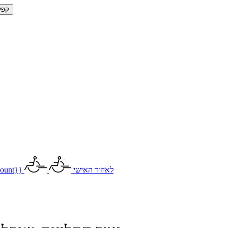
קפי
לאיזור האישי
ount}}