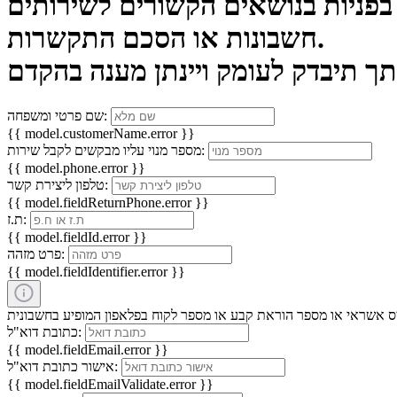
חשבונות או הסכם התקשרות.
שם פרטי ומשפחה:
{{ model.customerName.error }}
מספר מנוי עליו מבקשים לקבל שירות:
{{ model.phone.error }}
טלפון ליצירת קשר:
{{ model.fieldReturnPhone.error }}
ת.ז:
{{ model.fieldId.error }}
פרט מזהה:
{{ model.fieldIdentifier.error }}
כתובת דוא"ל:
{{ model.fieldEmail.error }}
אישור כתובת דוא"ל:
{{ model.fieldEmailValidate.error }}