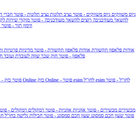
גיוס משווקים
גיוס משווקים - פוטר
נציב תלונות
נציב תלונות - פוטר
חברי ה
להשאר מעודכנים?
רוצים להשאר מעודכנים? - פוטר
מוקדי שירות לק
וזימון תור - פוטר
ר
אודות פלאפון תקשורת
אודות פלאפון תקשורת - פוטר
מדיניות פרטיות ו
פלאפון - פוטר
חוק שכר שווה לעובדת ועובד
חו
esim לחו"ל - פוטר
esim לחו"ל
בזק Online - פוטר
בזק Online
yes+FIBER - פוטר
מכשירים
מכשירים - פוטר
אוזניות
אוזניות - פוטר
רמקולים
רמקולים - פוט
שעון Apple Watch Series 10 - פוטר
שעון חכם סמסונג
שעון חכם סמסונג - פוטר
חבילות גלישה בחו"ל
חב