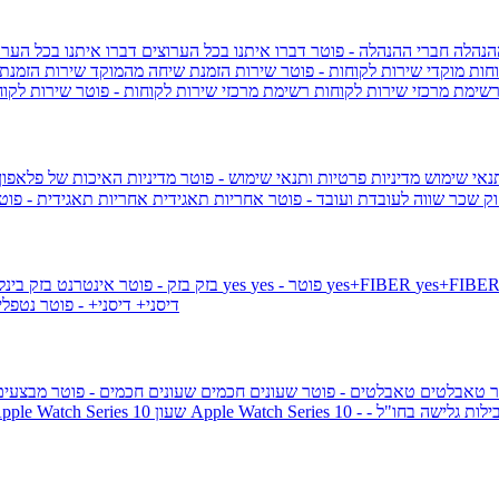
הנהלה
חברי ההנהלה - פוטר
דברו איתנו בכל הערוצים
דברו איתנו בכל הערו
וחות
מוקדי שירות לקוחות - פוטר
שירות הזמנת שיחה מהמוקד
שירות הזמנת
שימת מרכזי שירות לקוחות
רשימת מרכזי שירות לקוחות - פוטר
שירות לקוח
תנאי שימוש
מדיניות פרטיות ותנאי שימוש - פוטר
מדיניות האיכות של פלאפון
ק שכר שווה לעובדת ועובד - פוטר
אחריות תאגידית
אחריות תאגידית - פו
yes+FIBER
yes - פוטר
yes
144 - פוטר
בזק
בזק - פוטר
אינטרנט בזק בינל
דיסני+
דיסני+ - פוטר
נטפל
ר
טאבלטים
טאבלטים - פוטר
שעונים חכמים
שעונים חכמים - פוטר
מבצעי
ילות גלישה בחו"ל -
שעון ple Watch Series 10