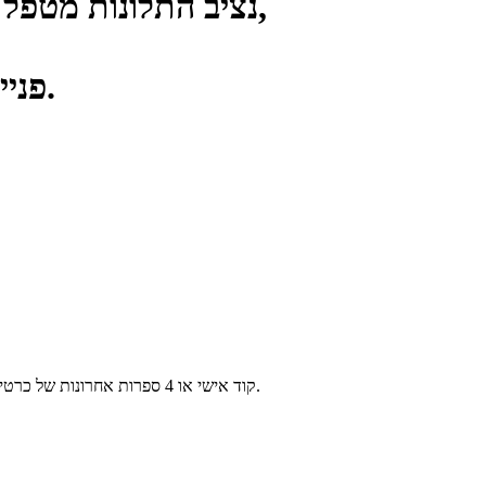
נציב התלונות מטפל בפניות בנושאים הקשורים לשירותים,
פנייתך תיבדק לעומק ויינתן מענה בהקדם.
קוד אישי או 4 ספרות אחרונות של כרטיס אשראי או מספר הוראת קבע או מספר לקוח בפלאפון המופיע בחשבונית.