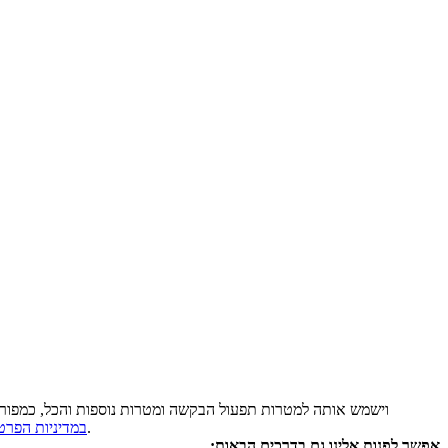
ידוע למשתמש והוא מסכים כי כל מידע שימסור ו/או ייאסף אודותיו במסגרת השימוש באתר יישמר במאגרי חברת פלאפון Contact@pelephone.co.il וישמש אותה למטרות תפעול הבקשה ומטרות נוספות והכל, כ
. המשתמש מודע לזכויות העיון והתיקון בנוגע למידע ולכך שהמידע הכרחי לצורך קבלת השירות וללא מסירתו לא יתאפשר ביצוע הפעולה הרלוונטית.
במדיניות הפרט
אפשר לפנות אלינו גם בדרכים הבאות: