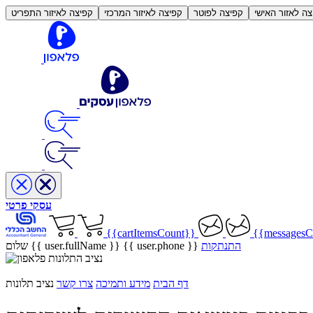
צה לאזור האישי
קפיצה לפוטר
קפיצה לאיזור המרכזי
קפיצה לאיזור התפריט
עסקי
פרטי
{{cartItemsCount}}
{{messagesC
התנתקות
{{ user.phone }}
שלום {{ user.fullName }}
נציב התלונות
דף הבית
מידע ותמיכה
צרו קשר
נציב תלונות