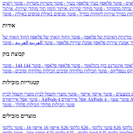
צים - פוטר
פלאפון בעיר
פלאפון בעיר - פוטר
משרות
משרות - פוטר
רוצים
 שיחה מהמוקד - פוטר
מוקדי שירות- איתור וזימון תור
מוקדי שירות- איתור
ות במייל
שירות לקוחות במייל - פוטר
סניפים באילת
סניפים באילת - פוטר
אודות
מדיניות האיכות של פלאפון - פוטר
הקוד האתי של פלאפון
הקוד האתי של
טר
אמנת שירות פלאפון
אמנת שירות פלאפון - פוטר
العربية
العربية - פוטר
קבוצת בזק
אומי
אינטרנט בזק בינלאומי - פוטר
פלאפון
פלאפון - פוטר
144
יקס
נטפליקס - פוטר
חבילות טלוויזיה וסיבים
חבילות טלוויזיה וסיבים - פוטר
קטגוריות מובילות
ם
מבצעים - פוטר
אייפד
אייפד - פוטר
מוצרי חשמל לבית
מוצרי חשמל לבית
Ap
אפל איירפודס AirPods 4 - פוטר
אפל איירפודס AirPods 4
- פוטר
פוטר
חבילות סלולר
חבילות סלולר - פוטר
מוצרים מובילים
גלקסי S26 - פוטר
גלקסי S26
אייפון 16
אייפון 16 - פוטר
לקסי S25 אולטרה
גלקסי S25 - פוטר
גלקסי S25
אייפון אייר - פוטר