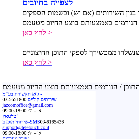
לצפייה בחיובים
 בגין השירותים (אם יש) ובשמות הספקים
 הגורמים באמצעותם בוצע החיוב מטעמם
לחץ כאן >
נשלחו ממכשירך לספקי התוכן החיצוניים
לחץ כאן >
ג'אז תקשורת בע"מ -
שירותים קוליים
03-5651800
jazcomoffice@gmail.com
א' – ה': 09:00-18:00
טלטאץ' -
03-6165436
שירותי תוכן ב-SMS
support@teletouch.co.il
א' – ה': 09:00-18:00
שמיר מערכות -