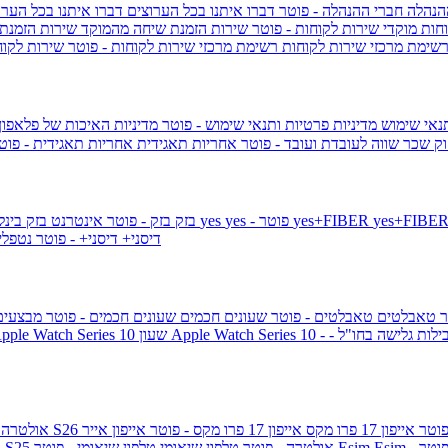
הנהלה
חברי ההנהלה - פוטר
דברו איתנו בכל הערוצים
דברו איתנו בכל הערו
וחות
מוקדי שירות לקוחות - פוטר
שירות הזמנת שיחה מהמוקד
שירות הזמנת
שימת מרכזי שירות לקוחות
רשימת מרכזי שירות לקוחות - פוטר
שירות לקוח
תנאי שימוש
מדיניות פרטיות ותנאי שימוש - פוטר
מדיניות האיכות של פלאפון
ק שכר שווה לעובדת ועובד - פוטר
אחריות תאגידית
אחריות תאגידית - פו
yes+FIBER
yes - פוטר
yes
144 - פוטר
בזק
בזק - פוטר
אינטרנט בזק בינל
דיסני+
דיסני+ - פוטר
נטפל
ר
טאבלטים
טאבלטים - פוטר
שעונים חכמים
שעונים חכמים - פוטר
מבצעי
ילות גלישה בחו"ל -
שעון ple Watch Series 10
אייפון 17 פרו מקס
אייפון 17 פרו מקס - פוטר
אייפון אייר
גלקסי S26 אולטרה
Esi - פוטר
Esim
טלפון שיאומי - פוטר
גלקסי S25 אולטרה - פוטר
טלפון שיאומי
ג