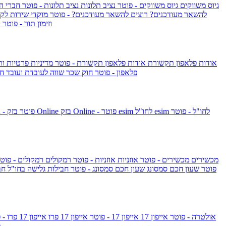
גיוס משווקים
גיוס משווקים - פוטר
נציב תלונות
נציב תלונות - פוטר
חברי ה
להשאר מעודכנים?
רוצים להשאר מעודכנים? - פוטר
מוקדי שירות לק
וזימון תור - פוטר
ר
אודות פלאפון תקשורת
אודות פלאפון תקשורת - פוטר
מדיניות פרטיות ו
פלאפון - פוטר
חוק שכר שווה לעובדת ועובד
חו
esim לחו"ל - פוטר
esim לחו"ל
בזק Online - פוטר
בזק Online
yes+FIBER - פוטר
מכשירים
מכשירים - פוטר
אוזניות
אוזניות - פוטר
רמקולים
רמקולים - פוט
שעון Apple Watch Series 10 - פוטר
שעון חכם סמסונג
שעון חכם סמסונג - פוטר
חבילות גלישה בחו"ל
חב
גלקסי S26 אולטרה - פוטר
אייפון 17
אייפון 17 - פוטר
אייפון 17 פרו
אייפון 17 פרו - פוטר
m