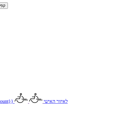
קפי
לאיזור האישי
ount}}