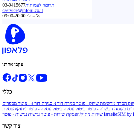
תרומה לעמותות
03-9415677
cservice@inforu.co.il
א' – ה': 09:00-20:00
עקבו אחרנו
כללי
ווק
הסרה מרשימת שיווק - פוטר
סגירת דור 3
סגירת דור 3 - פוטר
מספרים
ים בקומה הכשרה - פוטר
ביטול עסקה
ביטול עסקה - פוטר
ניתוק/הפסקת
IsraelieSIM by
נגישות - פוטר
שירות
ניתוק/הפסקת שירות - פוטר
נגישות
צור קשר