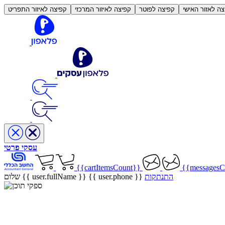
צה לאזור האישי
קפיצה לפוטר
קפיצה לאיזור המרכזי
קפיצה לאיזור התפריט
עסקי
פרטי
{{cartItemsCount}}
{{messagesC
התנתקות
{{ user.phone }}
שלום {{ user.fullName }}
ספקי תוכן