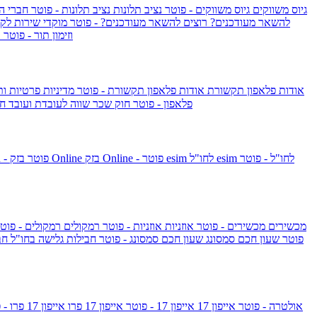
גיוס משווקים
גיוס משווקים - פוטר
נציב תלונות
נציב תלונות - פוטר
חברי ה
להשאר מעודכנים?
רוצים להשאר מעודכנים? - פוטר
מוקדי שירות לק
וזימון תור - פוטר
ר
אודות פלאפון תקשורת
אודות פלאפון תקשורת - פוטר
מדיניות פרטיות ו
פלאפון - פוטר
חוק שכר שווה לעובדת ועובד
חו
esim לחו"ל - פוטר
esim לחו"ל
בזק Online - פוטר
בזק Online
yes+FIBER - פוטר
מכשירים
מכשירים - פוטר
אוזניות
אוזניות - פוטר
רמקולים
רמקולים - פוט
שעון Apple Watch Series 10 - פוטר
שעון חכם סמסונג
שעון חכם סמסונג - פוטר
חבילות גלישה בחו"ל
חב
גלקסי S26 אולטרה - פוטר
אייפון 17
אייפון 17 - פוטר
אייפון 17 פרו
אייפון 17 פרו - פוטר