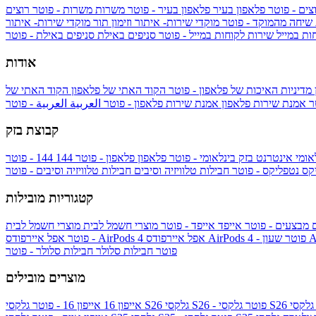
צים - פוטר
פלאפון בעיר
פלאפון בעיר - פוטר
משרות
משרות - פוטר
רוצים
 שיחה מהמוקד - פוטר
מוקדי שירות- איתור וזימון תור
מוקדי שירות- איתור
ות במייל
שירות לקוחות במייל - פוטר
סניפים באילת
סניפים באילת - פוטר
אודות
מדיניות האיכות של פלאפון - פוטר
הקוד האתי של פלאפון
הקוד האתי של
טר
אמנת שירות פלאפון
אמנת שירות פלאפון - פוטר
العربية
العربية - פוטר
קבוצת בזק
אומי
אינטרנט בזק בינלאומי - פוטר
פלאפון
פלאפון - פוטר
144
יקס
נטפליקס - פוטר
חבילות טלוויזיה וסיבים
חבילות טלוויזיה וסיבים - פוטר
קטגוריות מובילות
ם
מבצעים - פוטר
אייפד
אייפד - פוטר
מוצרי חשמל לבית
מוצרי חשמל לבית
Ap
אפל איירפודס AirPods 4 - פוטר
אפל איירפודס AirPods 4
- פוטר
פוטר
חבילות סלולר
חבילות סלולר - פוטר
מוצרים מובילים
גלקסי S26 - פוטר
גלקסי S26
אייפון 16
אייפון 16 - פוטר