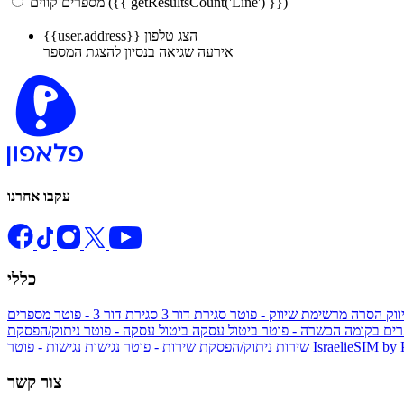
מספרים קווים ({{ getResultsCount('Line') }})
הצג טלפון
{{user.address}}
אירעה שגיאה בנסיון להצגת המספר
עקבו אחרנו
כללי
ווק
הסרה מרשימת שיווק - פוטר
סגירת דור 3
סגירת דור 3 - פוטר
מספרים
ים בקומה הכשרה - פוטר
ביטול עסקה
ביטול עסקה - פוטר
ניתוק/הפסקת
IsraelieSIM by
נגישות - פוטר
שירות
ניתוק/הפסקת שירות - פוטר
נגישות
צור קשר