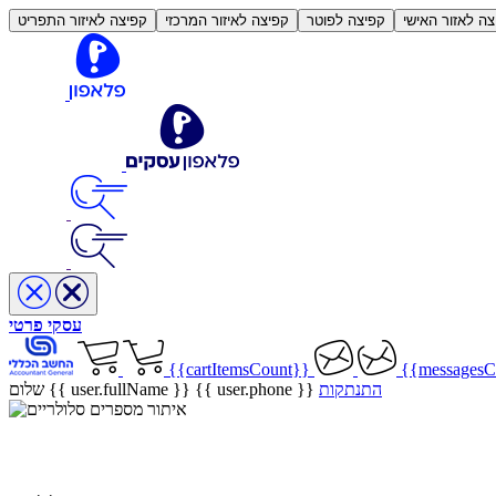
צה לאזור האישי
קפיצה לפוטר
קפיצה לאיזור המרכזי
קפיצה לאיזור התפריט
עסקי
פרטי
{{cartItemsCount}}
{{messagesC
התנתקות
{{ user.phone }}
שלום {{ user.fullName }}
איתור מספרים סלולריים