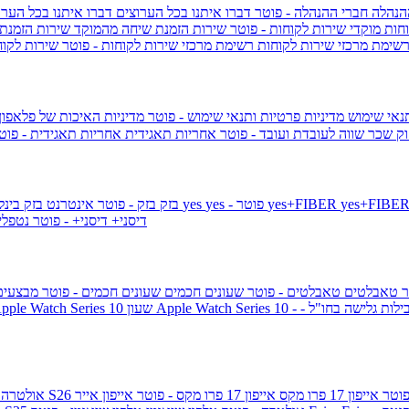
הנהלה
חברי ההנהלה - פוטר
דברו איתנו בכל הערוצים
דברו איתנו בכל הערו
וחות
מוקדי שירות לקוחות - פוטר
שירות הזמנת שיחה מהמוקד
שירות הזמנת
שימת מרכזי שירות לקוחות
רשימת מרכזי שירות לקוחות - פוטר
שירות לקוח
תנאי שימוש
מדיניות פרטיות ותנאי שימוש - פוטר
מדיניות האיכות של פלאפון
ק שכר שווה לעובדת ועובד - פוטר
אחריות תאגידית
אחריות תאגידית - פו
yes+FIBER
yes - פוטר
yes
144 - פוטר
בזק
בזק - פוטר
אינטרנט בזק בינל
דיסני+
דיסני+ - פוטר
נטפל
ר
טאבלטים
טאבלטים - פוטר
שעונים חכמים
שעונים חכמים - פוטר
מבצעי
ילות גלישה בחו"ל -
שעון ple Watch Series 10
אייפון 17 פרו מקס
אייפון 17 פרו מקס - פוטר
אייפון אייר
גלקסי S26 אולטרה