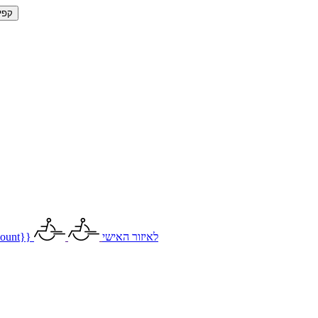
קפי
לאיזור האישי
ount}}