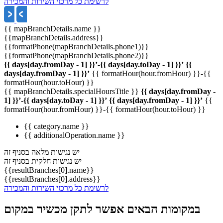
לרשימת כל מרכזי השירות והמכירה
{{ mapBranchDetails.name }}
{{mapBranchDetails.address}}
{{formatPhone(mapBranchDetails.phone1)}}
{{formatPhone(mapBranchDetails.phone2)}}
{{ days[day.fromDay - 1] }}’-{{ days[day.toDay - 1] }}’
{{
days[day.fromDay - 1] }}’
{{ formatHour(hour.fromHour) }}-{{
formatHour(hour.toHour) }}
{{ mapBranchDetails.specialHoursTitle }}
{{ days[day.fromDay -
1] }}’-{{ days[day.toDay - 1] }}’
{{ days[day.fromDay - 1] }}’
{{
formatHour(hour.fromHour) }}-{{ formatHour(hour.toHour) }}
{{ category.name }}
{{ additionalOperation.name }}
יש נגישות מלאה בסניף זה
יש נגישות חלקית בסניף זה
{{resultBranches[0].name}}
{{resultBranches[0].address}}
לרשימת כל מרכזי השירות והמכירה
במקומות הבאים אפשר לתקן מכשיר במקום