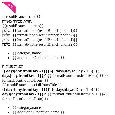
{{resultBranch.name}}
נקודת מכירה משווק
{{resultBranch.address}}
טלפון: {{formatPhone(resultBranch.phone1)}}
טלפון: {{formatPhone(resultBranch.phone2)}}
טלפון: {{formatPhone(resultBranch.phone1)}}
טלפון: {{formatPhone(resultBranch.phone2)}}
{{ category.name }}
{{ additionalOperation.name }}
שעות פעילות
{{ days[day.fromDay - 1] }}’-{{ days[day.toDay - 1] }}’
{{
days[day.fromDay - 1] }}’
{{ formatHour(hour.fromHour) }}-{{
formatHour(hour.toHour) }}
{{ resultBranch.specialHoursTitle }}
{{ days[day.fromDay - 1] }}’-{{ days[day.toDay - 1] }}’
{{
days[day.fromDay - 1] }}’
{{ formatHour(hour.fromHour) }}-{{
formatHour(hour.toHour) }}
{{ category.name }}
{{ additionalOperation.name }}