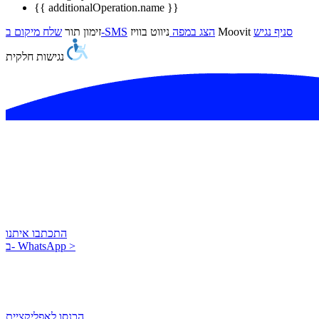
{{ additionalOperation.name }}
סניף נגיש
Moovit
הצג במפה
ניווט בוויז
שלח מיקום ב-SMS
זימון תור
נגישות חלקית
אנחנו זמינים גם בדיגיטל
התכתבו איתנו
ב- WhatsApp >
הכנסו לאפליקציית