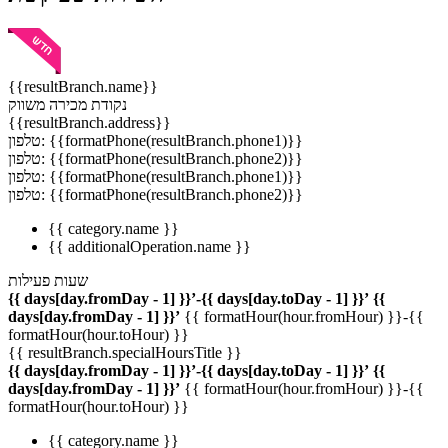
{{resultBranch.name}}
נקודת מכירה משווק
{{resultBranch.address}}
טלפון: {{formatPhone(resultBranch.phone1)}}
טלפון: {{formatPhone(resultBranch.phone2)}}
טלפון: {{formatPhone(resultBranch.phone1)}}
טלפון: {{formatPhone(resultBranch.phone2)}}
{{ category.name }}
{{ additionalOperation.name }}
שעות פעילות
{{ days[day.fromDay - 1] }}’-{{ days[day.toDay - 1] }}’
{{
days[day.fromDay - 1] }}’
{{ formatHour(hour.fromHour) }}-{{
formatHour(hour.toHour) }}
{{ resultBranch.specialHoursTitle }}
{{ days[day.fromDay - 1] }}’-{{ days[day.toDay - 1] }}’
{{
days[day.fromDay - 1] }}’
{{ formatHour(hour.fromHour) }}-{{
formatHour(hour.toHour) }}
{{ category.name }}