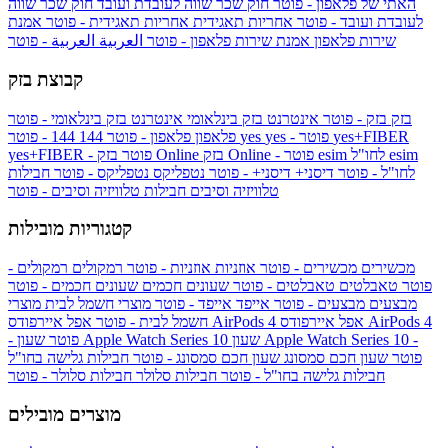
האתי של פלאפון - פוטר
חוק שכר שווה לעובדת ועובד
חוק שכר שווה
לעובדת ועובד - פוטר
אחריות תאגידית
אחריות תאגידית - פוטר
אמנת
שירות פלאפון
אמנת שירות פלאפון - פוטר
العربية
العربية - פוטר
קבוצת בזק
בזק
בזק - פוטר
אינטרנט בזק בינלאומי
אינטרנט בזק בינלאומי - פוטר
yes+FIBER
yes - פוטר
yes
144 - פוטר
פלאפון
פלאפון - פוטר
144
esim
esim לחו"ל
בזק Online - פוטר
בזק Online
yes+FIBER - פוטר
לחו"ל - פוטר
דיסני+
דיסני+ - פוטר
נטפליקס
נטפליקס - פוטר
חבילות
טלוויזיה וסיבים
חבילות טלוויזיה וסיבים - פוטר
קטגוריות מובילות
מכשירים
מכשירים - פוטר
אוזניות
אוזניות - פוטר
רמקולים
רמקולים -
פוטר
טאבלטים
טאבלטים - פוטר
שעונים חכמים
שעונים חכמים - פוטר
מבצעים
מבצעים - פוטר
אייפד
אייפד - פוטר
מוצרי חשמל לבית
מוצרי
אפל איירפודס AirPods 4
אפל איירפודס AirPods 4
חשמל לבית - פוטר
שעון Apple Watch Series 10 -
שעון Apple Watch Series 10
- פוטר
פוטר
שעון חכם סמסונג
שעון חכם סמסונג - פוטר
חבילות גלישה בחו"ל
חבילות גלישה בחו"ל - פוטר
חבילות סלולר
חבילות סלולר - פוטר
מוצרים מובילים