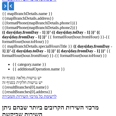
{{ mapBranchDetails.name }}
{{mapBranchDetails.address}}
{{formatPhone(mapBranchDetails.phone1)}}
{{formatPhone(mapBranchDetails.phone2)}}
{{ days[day.fromDay - 1] }}’-{{ days[day.toDay - 1] }}’
{{
days[day.fromDay - 1] }}’
{{ formatHour(hour.fromHour) }}-{{
formatHour(hour.toHour) }}
{{ mapBranchDetails.specialHoursTitle }}
{{ days[day.fromDay -
1] }}’-{{ days[day.toDay - 1] }}’
{{ days[day.fromDay - 1] }}’
{{
formatHour(hour.fromHour) }}-{{ formatHour(hour.toHour) }}
{{ category.name }}
{{ additionalOperation.name }}
יש נגישות מלאה בסניף זה
יש נגישות חלקית בסניף זה
{{resultBranches[0].name}}
{{resultBranches[0].address}}
לרשימת כל מרכזי השירות והמכירה
מרכזי השירות הקרובים ביותר שבהם ניתן
השירות שביקשת