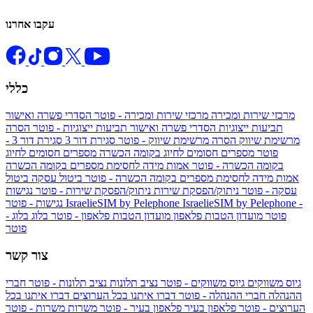
עקבו אחרנו
כללי
מרכזי שירות ומכירה
מרכזי שירות ומכירה - פוטר
הסדרי פשרה ואישור
תביעות ייצוגיות
הסדרי פשרה ואישור תביעות ייצוגיות - פוטר
הסרה
מרשימת שיווק
הסרה מרשימת שיווק - פוטר
סגירת דור 3
סגירת דור 3 -
פוטר
מספרים חסומים לחיוג בקומה הכשרה
מספרים חסומים לחיוג
בקומה הכשרה - פוטר
אמות מידה לחסימת מספרים בקומה הכשרה
אמות מידה לחסימת מספרים בקומה הכשרה - פוטר
ביטול עסקה
ביטול
עסקה - פוטר
ניתוק/הפסקת שירות
ניתוק/הפסקת שירות - פוטר
נגישות
IsraelieSIM by Pelephone -
IsraelieSIM by Pelephone
נגישות - פוטר
פוטר
מועדון הטבות פלאפון
מועדון הטבות פלאפון - פוטר
בלוג
בלוג -
פוטר
צור קשר
גיוס משווקים
גיוס משווקים - פוטר
נציב תלונות
נציב תלונות - פוטר
חברי
ההנהלה
חברי ההנהלה - פוטר
דברו איתנו בכל הערוצים
דברו איתנו בכל
הערוצים - פוטר
פלאפון בעיר
פלאפון בעיר - פוטר
משרות
משרות - פוטר