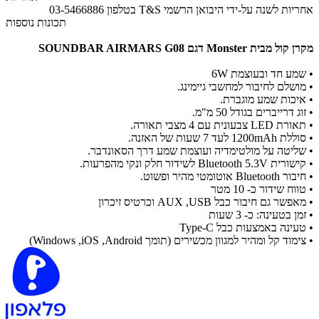
אחריות לשנה על-ידי היבואן הרשמי T&S בטלפון 03-5466886
תכונות נוספות
מקרן קול מבית Monster דגם SOUNDBAR AIRMARS G08
• שמע חד ובעוצמת 6W
• מושלם לחיבור למחשבי גיימינג.
• איכות שמע מוגברת.
• זוג דרייברים בגודל 50 מ"מ.
• תאורת LED צבעונית עם 4 מצבי תאורה.
• סוללת 1200mAh לעד 7 שעות של האזנה.
• שליטה על מולטימדיה ועוצמת שמע דרך הסאונדבר.
• קישורית Bluetooth 5.3V לשידור חלק ונקי מהפרעות.
• חיבור Bluetooth אוטומטי מהיר ופשוט.
• טווח שידור כ- 10 מטר
• מאפשר גם חיבור כבל AUX ,USB וכרטיס זיכרון
• זמן בטעינה: כ- 3 שעות
• טעינה באמצעות כבל Type-C
• צימוד קל ומהיר למגוון מכשירים (תומך Windows ,iOS ,Android)