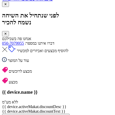
✕
לפני שנתחיל את השיחה
נשמח להכיר
✕
אנחנו פה בשבילכם
דברו איתנו במספר:
050-7079955
להוסיף מבצעים ואביזרים למכשיר
עוד על המוצר
מבצע לרוכשים
מבצע
{{ device.name }}
ללא מע"מ
{{ device.activeMakat.discountDesc }}
{{ device.activeMakat.discountText }}