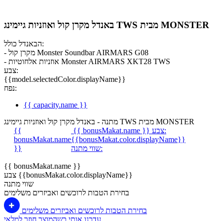
באנדל מקרן קול ואוזניות גיימינג TWS מבית MONSTER
הבאנדל כולל:
- מקרן קול Monster Soundbar AIRMARS G08
- אוזניות אלחוטיות Monster AIRMARS XKT28 TWS
צבע:
{{model.selectedColor.displayName}}
נפח:
{{ capacity.name }}
מתנה - באנדל מקרן קול ואוזניות גיימינג TWS מבית MONSTER
צבע:
{{ bonusMakat.name }}
{{
bonusMakat.name
{{bonusMakat.color.displayName}}
שווי מתנה:
}}
{{ bonusMakat.name }}
צבע {{bonusMakat.color.displayName}}
שווי מתנה
בחירת הטבות לרוכשים ואביזרים משלימים
בחירת הטבות לרוכשים ואביזרים משלימים
עדכנו אותי כשהמוצר חוזר למלאי