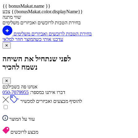
{{ bonusMakat.name }}
צבע {{bonusMakat.color.displayName}}
שווי מתנה
בחירת הטבות לרוכשים ואביזרים משלימים
בחירת הטבות לרוכשים ואביזרים משלימים
עדכנו אותי כשהמוצר חוזר למלאי
✕
לפני שנתחיל את השיחה
נשמח להכיר
✕
אנחנו פה בשבילכם
דברו איתנו במספר:
050-7079955
להוסיף מבצעים ואביזרים למכשיר
עוד על המוצר
מבצע לרוכשים