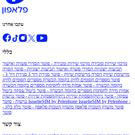
עקבו אחרנו
כללי
מרכזי שירות ומכירה
מרכזי שירות ומכירה - פוטר
הסדרי פשרה ואישור
תביעות ייצוגיות
הסדרי פשרה ואישור תביעות ייצוגיות - פוטר
הסרה
מרשימת שיווק
הסרה מרשימת שיווק - פוטר
סגירת דור 3
סגירת דור 3 -
פוטר
מספרים חסומים לחיוג בקומה הכשרה
מספרים חסומים לחיוג
בקומה הכשרה - פוטר
אמות מידה לחסימת מספרים בקומה הכשרה
אמות מידה לחסימת מספרים בקומה הכשרה - פוטר
ביטול עסקה
ביטול
עסקה - פוטר
ניתוק/הפסקת שירות
ניתוק/הפסקת שירות - פוטר
נגישות
IsraelieSIM by Pelephone -
IsraelieSIM by Pelephone
נגישות - פוטר
פוטר
מועדון הטבות פלאפון
מועדון הטבות פלאפון - פוטר
בלוג
בלוג -
פוטר
צור קשר