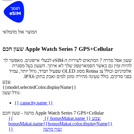
המוצר אזל מהמלאי
שעון חכם Apple Watch Series 7 GPS+Cellular
שעון אפל סדרה 7 המתאים לשירות ה-eSIM לבעלי אייפונים. מאפשר לך
להיות זמין גם כאשר הסמארטפון שלך לא איתך. השעון בעל מסגרת
אלומיניום וכולל צג Retina מסוג OLED שפעיל תמיד, גדול יותר, עמיד
בפני סדקים, כולל טעינה מהירה ומוגן למים ואבק בתקן IPX6.
צבע:
{{model.selectedColor.displayName}}
גודל שעון:
{{ capacity.name }}
מתנה - שעון חכם Apple Watch Series 7 GPS+Cellular
צבע:
{{ bonusMakat.name }}
{{
bonusMakat.name
{{bonusMakat.color.displayName}}
שווי מתנה:
}}