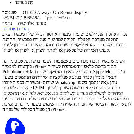
מה בערכה
OLED Always-On Retina display
סוג מסך
רזולוציית מסך
484*396 / 430*352
טעינה אלחוטית
נתמך
תעודת אחריות
נפח האחסון הפנוי לשימוש נמוך מנפח האחסון הכולל של המכשיר, עקב
התקנת מערכת הפעלה, חלוקה למחיצות פנימיות במכשיר, התקנת
תוכנות, מערכות ו/או אפליקציות שונות וכדומה. למידע נוסף ניתן לפנות
לנציגי השירות של פלאפון או לאתר היצרן או ליצרן או ליבואן.
השימוש בשירותים המפורטים באמצעות השעון ברשת פלאפון, מותנה
בקישורו למכשיר iPhone תומך ברשת פלאפון והצטרפות לשירות
Pelephone eSIM ובכפוף לתנאים. מוסיקה: שירות Apple Music ע"פ
תנאיו. מומלץ לברר בנוגע לאפליקציות ושירותים הנתמכים בשעון
ובשירות בפנייה ליצרן (שירות WhatsApp אינו נתמך בשעון). ניתן
להצטרף לשירות ESIM עם ההטבה גם ללא רכישת השעון ולהיפך.
המחירים למשלמים בעד 6 תשלומים בכ. אשראי, לפי תנאי התשלום.
בפריסה לתשלומים קיימת ריבית אפקטיבית שנתית. שליחות חינם- כפוף
לתנאי ולאזורי הכיסוי של חברת השליחויות. שימוש בשעון מותנה בתמיכת
המפעיל הסלולרי של מנוי ה iPhone.