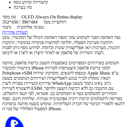
קישוריות ומידע נוסף
מה בערכה
OLED Always-On Retina display
סוג מסך
רזולוציית מסך
484*396 / 430*352
טעינה אלחוטית
נתמך
תעודת אחריות
נפח האחסון הפנוי לשימוש נמוך מנפח האחסון הכולל של המכשיר, עקב
התקנת מערכת הפעלה, חלוקה למחיצות פנימיות במכשיר, התקנת
תוכנות, מערכות ו/או אפליקציות שונות וכדומה. למידע נוסף ניתן לפנות
לנציגי השירות של פלאפון או לאתר היצרן או ליצרן או ליבואן.
השימוש בשירותים המפורטים באמצעות השעון ברשת פלאפון, מותנה
בקישורו למכשיר iPhone תומך ברשת פלאפון והצטרפות לשירות
Pelephone eSIM ובכפוף לתנאים. מוסיקה: שירות Apple Music ע"פ
תנאיו. מומלץ לברר בנוגע לאפליקציות ושירותים הנתמכים בשעון
ובשירות בפנייה ליצרן (שירות WhatsApp אינו נתמך בשעון). ניתן
להצטרף לשירות ESIM עם ההטבה גם ללא רכישת השעון ולהיפך.
המחירים למשלמים בעד 6 תשלומים בכ. אשראי, לפי תנאי התשלום.
בפריסה לתשלומים קיימת ריבית אפקטיבית שנתית. שליחות חינם- כפוף
לתנאי ולאזורי הכיסוי של חברת השליחויות. שימוש בשעון מותנה בתמיכת
המפעיל הסלולרי של מנוי ה iPhone.