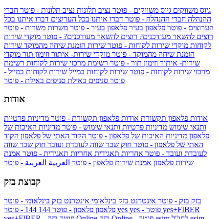
גיוס משווקים
גיוס משווקים - פוטר
נציב תלונות
נציב תלונות - פוטר
חברי
ההנהלה
חברי ההנהלה - פוטר
דברו איתנו בכל הערוצים
דברו איתנו בכל
הערוצים - פוטר
פלאפון בעיר
פלאפון בעיר - פוטר
משרות
משרות - פוטר
רוצים להשאר מעודכנים?
רוצים להשאר מעודכנים? - פוטר
מוקדי שירות
לקוחות
מוקדי שירות לקוחות - פוטר
שירות הזמנת שיחה מהמוקד
שירות
הזמנת שיחה מהמוקד - פוטר
מוקדי שירות- איתור וזימון תור
מוקדי
שירות- איתור וזימון תור - פוטר
רשימת מרכזי שירות לקוחות
רשימת
מרכזי שירות לקוחות - פוטר
שירות לקוחות במייל
שירות לקוחות במייל -
פוטר
סניפים באילת
סניפים באילת - פוטר
אודות
אודות פלאפון תקשורת
אודות פלאפון תקשורת - פוטר
מדיניות פרטיות
ותנאי שימוש
מדיניות פרטיות ותנאי שימוש - פוטר
מדיניות האיכות של
פלאפון
מדיניות האיכות של פלאפון - פוטר
הקוד האתי של פלאפון
הקוד
האתי של פלאפון - פוטר
חוק שכר שווה לעובדת ועובד
חוק שכר שווה
לעובדת ועובד - פוטר
אחריות תאגידית
אחריות תאגידית - פוטר
אמנת
שירות פלאפון
אמנת שירות פלאפון - פוטר
العربية
العربية - פוטר
קבוצת בזק
בזק
בזק - פוטר
אינטרנט בזק בינלאומי
אינטרנט בזק בינלאומי - פוטר
yes+FIBER
yes - פוטר
yes
144 - פוטר
פלאפון
פלאפון - פוטר
144
esim
esim לחו"ל
בזק Online - פוטר
בזק Online
yes+FIBER - פוטר