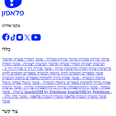
עקבו אחרנו
כללי
מרכזי שירות ומכירה
מרכזי שירות ומכירה - פוטר
הסדרי פשרה ואישור
תביעות ייצוגיות
הסדרי פשרה ואישור תביעות ייצוגיות - פוטר
הסרה
מרשימת שיווק
הסרה מרשימת שיווק - פוטר
סגירת דור 3
סגירת דור 3 -
פוטר
מספרים חסומים לחיוג בקומה הכשרה
מספרים חסומים לחיוג
בקומה הכשרה - פוטר
אמות מידה לחסימת מספרים בקומה הכשרה
אמות מידה לחסימת מספרים בקומה הכשרה - פוטר
ביטול עסקה
ביטול
עסקה - פוטר
ניתוק/הפסקת שירות
ניתוק/הפסקת שירות - פוטר
נגישות
IsraelieSIM by Pelephone -
IsraelieSIM by Pelephone
נגישות - פוטר
פוטר
מועדון הטבות פלאפון
מועדון הטבות פלאפון - פוטר
בלוג
בלוג -
פוטר
צור קשר