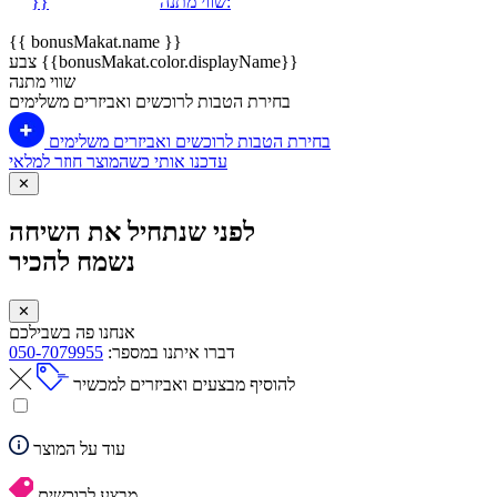
שווי מתנה:
}}
{{ bonusMakat.name }}
צבע {{bonusMakat.color.displayName}}
שווי מתנה
בחירת הטבות לרוכשים ואביזרים משלימים
בחירת הטבות לרוכשים ואביזרים משלימים
עדכנו אותי כשהמוצר חוזר למלאי
✕
לפני שנתחיל את השיחה
נשמח להכיר
✕
אנחנו פה בשבילכם
דברו איתנו במספר:
050-7079955
להוסיף מבצעים ואביזרים למכשיר
עוד על המוצר
מבצע לרוכשים