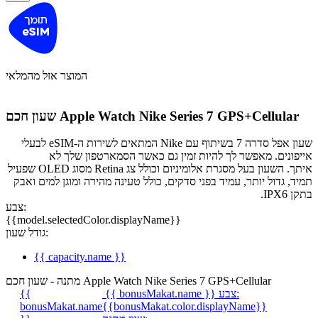
המוצר אזל מהמלאי
שעון חכם Apple Watch Nike Series 7 GPS+Cellular
שעון אפל סדרה 7 בשיתוף עם Nike המתאים לשירות ה-eSIM לבעלי
אייפונים. מאפשר לך להיות זמין גם כאשר הסמארטפון שלך לא
איתך. השעון בעל מסגרת אלומיניום וכולל צג Retina מסוג OLED שפעיל
תמיד, גדול יותר, עמיד בפני סדקים, כולל טעינה מהירה ומוגן למים ואבק
בתקן IPX6.
צבע:
{{model.selectedColor.displayName}}
גודל שעון:
{{ capacity.name }}
מתנה - שעון חכם Apple Watch Nike Series 7 GPS+Cellular
צבע:
{{ bonusMakat.name }}
{{
bonusMakat.name
{{bonusMakat.color.displayName}}