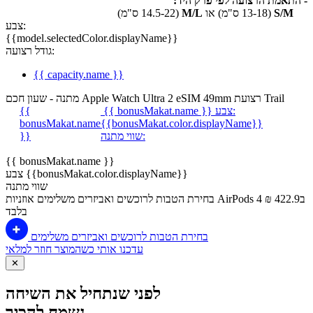
- התאמת הרצועה לפי פרק היד:
S/M
(13-18 ס"מ) או
M/L
(14.5-22 ס"מ)
צבע:
{{model.selectedColor.displayName}}
גודל רצועה:
{{ capacity.name }}
מתנה - שעון חכם Apple Watch Ultra 2 eSIM 49mm רצועת Trail
צבע:
{{ bonusMakat.name }}
{{
bonusMakat.name
{{bonusMakat.color.displayName}}
שווי מתנה:
}}
{{ bonusMakat.name }}
צבע {{bonusMakat.color.displayName}}
שווי מתנה
בחירת הטבות לרוכשים ואביזרים משלימים
אוזניות AirPods 4 ב422.9 ₪
בלבד
בחירת הטבות לרוכשים ואביזרים משלימים
עדכנו אותי כשהמוצר חוזר למלאי
✕
לפני שנתחיל את השיחה
נשמח להכיר