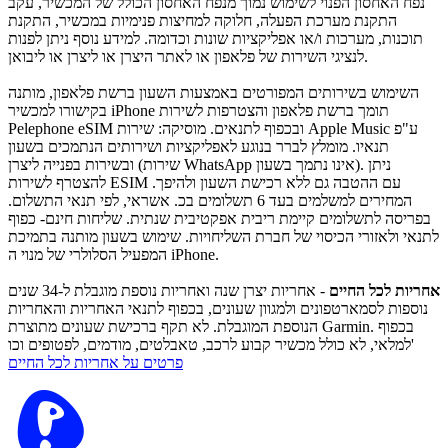
נפח האחסון הפנוי לשימוש נמוך מנפח האחסון הכולל של המכשיר, עקב
התקנת מערכת הפעלה, חלוקה למחיצות פנימיות במכשיר, התקנת
תוכנות, מערכות ו/או אפליקציות שונות וכדומה. למידע נוסף ניתן לפנות
לנציגי השירות של פלאפון או לאתר היצרן או ליצרן או ליבואן.
השימוש בשירותים המפורטים באמצעות השעון ברשת פלאפון, מותנה
בקישורו למכשיר iPhone תומך ברשת פלאפון והצטרפות לשירות
Pelephone eSIM ובכפוף לתנאים. מוסיקה: שירות Apple Music ע"פ
תנאיו. מומלץ לברר בנוגע לאפליקציות ושירותים הנתמכים בשעון
ובשירות בפנייה ליצרן (שירות WhatsApp אינו נתמך בשעון). ניתן
להצטרף לשירות ESIM עם ההטבה גם ללא רכישת השעון ולהיפך.
המחירים למשלמים בעד 6 תשלומים בכ. אשראי, לפי תנאי התשלום.
בפריסה לתשלומים קיימת ריבית אפקטיבית שנתית. שליחות חינם- כפוף
לתנאי ולאזורי הכיסוי של חברת השליחויות. שימוש בשעון מותנה בתמיכת
המפעיל הסלולרי של מנוי ה iPhone.
אחריות לכל החיים
- אחריות יצרן שנה ואחריות נוספת מוגבלת ל-34 שנים
נוספות לסמארטפונים ולמגוון שעונים, בכפוף לתנאי האחריות והאחריות
הנוספת המוגבלת. לא תקף ברכישת שעונים מתוצרת Garmin. בכפוף
למלאי, לא כולל מכשיר קבוע לרכב, טאבלטים, מודמים, לפטופים וכו'
פרטים על אחריות לכל החיים