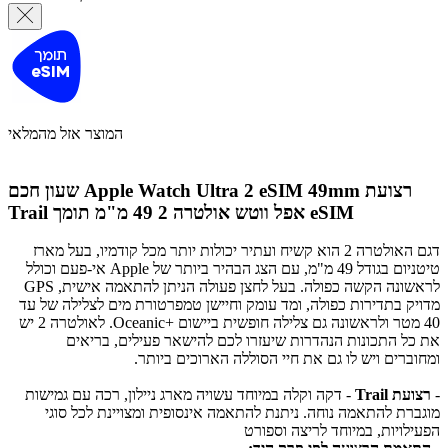
המוצר אזל מהמלאי
שעון חכם Apple Watch Ultra 2 eSIM 49mm רצועת
אפל ווטש אולטרה 2 49 מ"מ תומך eSIM
Trail
דגם האולטרה 2 הוא קשיח ועתיר יכולות יותר מכל קודמיו, בעל מארז
טיטניום בגודל 49 מ"מ, עם הצג הבהיר ביותר של Apple אי-פעם וכולל
לראשונה הקשה כפולה. בעל לחצן פעולה הניתן להתאמה אישית, GPS
מדויק בתדירות כפולה, ומד עומק וחיישן טמפרטורת מים לצלילה של עד
40 מטר ולראשונה גם צלילה חופשית ביישום +Oceanic. לאולטרה 2 יש
את כל התכונות הנהדרות שיעזרו לכם להישאר פעילים, בריאים
ומחוברים ויש לו גם את חיי הסוללה הארוכים ביותר.
-
רצועת Trail
- דקה וקלה במיוחד עשויה מארג ניילון, רכה עם גמישות
מוגברת להתאמה נוחה. ניתנת להתאמה אינסופית ומצויינת לכל סוגי
הפעילויות, במיוחד לריצה וספורט