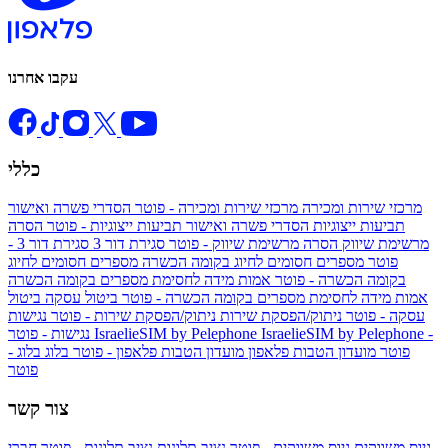
עקבו אחרנו
כללי
מרכזי שירות ומכירה
מרכזי שירות ומכירה - פוטר
הסדרי פשרה ואישור
תביעות ייצוגיות
הסדרי פשרה ואישור תביעות ייצוגיות - פוטר
הסרה
מרשימת שיווק
הסרה מרשימת שיווק - פוטר
סגירת דור 3
סגירת דור 3 -
פוטר
מספרים חסומים לחיוג בקומה הכשרה
מספרים חסומים לחיוג
בקומה הכשרה - פוטר
אמות מידה לחסימת מספרים בקומה הכשרה
אמות מידה לחסימת מספרים בקומה הכשרה - פוטר
ביטול עסקה
ביטול
עסקה - פוטר
ניתוק/הפסקת שירות
ניתוק/הפסקת שירות - פוטר
נגישות
IsraelieSIM by Pelephone -
IsraelieSIM by Pelephone
נגישות - פוטר
פוטר
מועדון הטבות פלאפון
מועדון הטבות פלאפון - פוטר
בלוג
בלוג -
פוטר
צור קשר
גיוס משווקים
גיוס משווקים - פוטר
נציב תלונות
נציב תלונות - פוטר
חברי