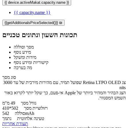
{{ device.activeMakat.capacity.name }}
{{ capacity.name }}
{{getAdditionalsPriceSelected()}} ₪
תכונות השעון ונתונים טכניים
מסך וסוללה
מידע נוסף
מידות ומשקל
קישוריות ומידע נוסף
מה בערכה
סוג מסך
צג Retina LTPO OLED שפועל תמיד, עם מהירות מירבית של עד ‎3000
nits
הצג הבהיר והמהיר ביותר של Apple אי-פעם, כך שקל יותר לקרוא באור
השמש המסנוור.
גודל מסך
49 מ"מ
רזולוציית מסך
502*410
542mAh
סוללה
טעינה אלחוטית
נתמך
תעודת אחריות