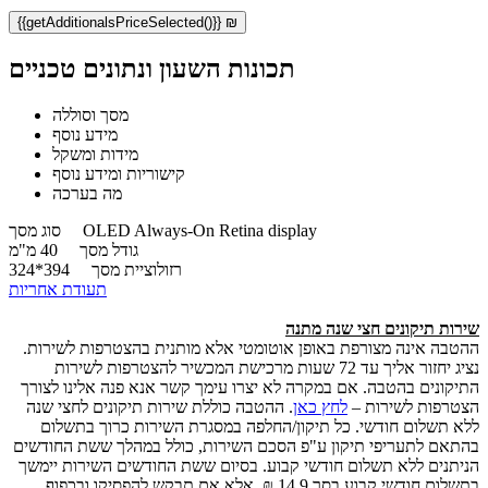
{{getAdditionalsPriceSelected()}} ₪
תכונות השעון ונתונים טכניים
מסך וסוללה
מידע נוסף
מידות ומשקל
קישוריות ומידע נוסף
מה בערכה
OLED Always-On Retina display
סוג מסך
גודל מסך
40 מ"מ
רזולוציית מסך
394*324
תעודת אחריות
שירות תיקונים חצי שנה מתנה
ההטבה אינה מצורפת באופן אוטומטי אלא מותנית בהצטרפות לשירות.
נציג יחזור אליך עד 72 שעות מרכישת המכשיר להצטרפות לשירות
התיקונים בהטבה. אם במקרה לא יצרו עימך קשר אנא פנה אלינו לצורך
הצטרפות לשירות –
לחץ כאן
. ההטבה כוללת שירות תיקונים לחצי שנה
ללא תשלום חודשי. כל תיקון/החלפה במסגרת השירות כרוך בתשלום
בהתאם לתעריפי תיקון ע"פ הסכם השירות, כולל במהלך ששת החודשים
הניתנים ללא תשלום חודשי קבוע. בסיום ששת החודשים השירות יימשך
בתשלום חודשי קבוע בסך 14.9 ₪, אלא אם תבקש להפסיקו ובכפוף