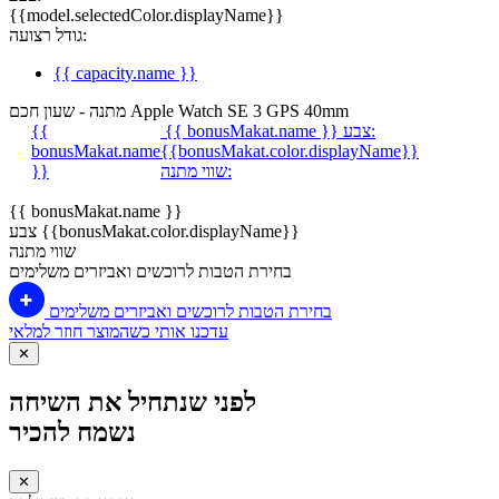
{{model.selectedColor.displayName}}
גודל רצועה:
{{ capacity.name }}
מתנה - שעון חכם Apple Watch SE 3 GPS 40mm
צבע:
{{ bonusMakat.name }}
{{
bonusMakat.name
{{bonusMakat.color.displayName}}
שווי מתנה:
}}
{{ bonusMakat.name }}
צבע {{bonusMakat.color.displayName}}
שווי מתנה
בחירת הטבות לרוכשים ואביזרים משלימים
בחירת הטבות לרוכשים ואביזרים משלימים
עדכנו אותי כשהמוצר חוזר למלאי
✕
לפני שנתחיל את השיחה
נשמח להכיר
✕