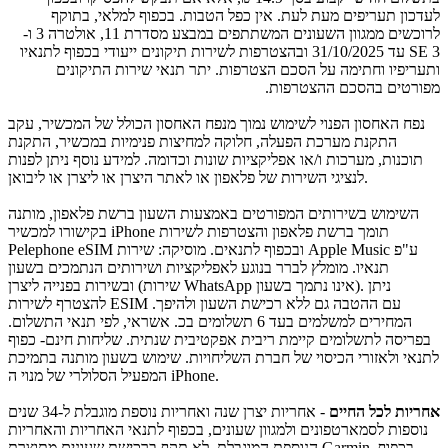
לעדכון תעריפים מעת לעת. אין כפל הטבות. בכפוף למלאי, בתוקף
לרוכשים ממגוון השעונים המשתתפים במבצע מסדרת 11, אולטרה 3 ו-
SE 3 עד 31/10/2025 ובהצטרפות לשירות תיקונים ייעודי בכפוף לתנאיו
ותעריפיו וחתימה על הסכם הצטרפות. יתר תנאי שירות התיקונים
מפורטים בהסכם ההצטרפות.
נפח האחסון הפנוי לשימוש נמוך מנפח האחסון הכולל של המכשיר, עקב
התקנת מערכת הפעלה, חלוקה למחיצות פנימיות במכשיר, התקנת
תוכנות, מערכות ו/או אפליקציות שונות וכדומה. למידע נוסף ניתן לפנות
לנציגי השירות של פלאפון או לאתר היצרן או ליצרן או ליבואן.
השימוש בשירותים המפורטים באמצעות השעון ברשת פלאפון, מותנה
בקישורו למכשיר iPhone תומך ברשת פלאפון והצטרפות לשירות
Pelephone eSIM ובכפוף לתנאים. מוסיקה: שירות Apple Music ע"פ
תנאיו. מומלץ לברר בנוגע לאפליקציות ושירותים הנתמכים בשעון
ובשירות בפנייה ליצרן (שירות WhatsApp אינו נתמך בשעון). ניתן
להצטרף לשירות ESIM עם ההטבה גם ללא רכישת השעון ולהיפך.
המחירים למשלמים בעד 6 תשלומים בכ. אשראי, לפי תנאי התשלום.
בפריסה לתשלומים קיימת ריבית אפקטיבית שנתית. שליחות חינם- כפוף
לתנאי ולאזורי הכיסוי של חברת השליחויות. שימוש בשעון מותנה בתמיכת
המפעיל הסלולרי של מנוי ה iPhone.
אחריות לכל החיים
- אחריות יצרן שנה ואחריות נוספת מוגבלת ל-34 שנים
נוספות לסמארטפונים ולמגוון שעונים, בכפוף לתנאי האחריות והאחריות
הנוספת המוגבלת. לא תקף ברכישת שעונים מתוצרת Garmin. בכפוף