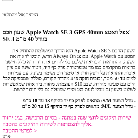
המוצר אזל מהמלאי
אפל וואטצ'
שעון חכם Apple Watch SE 3 GPS 40mm
SE 3 בגודל 40 מ"מ
השעון החכם Apple Watch SE 3 הוא הדרך המושלמת להתחיל את
המסע עם Apple Watch. עם צג Always-On חדש, תוכלו לראות את
השעה, ההתראות והבריאות שלכם בלי להרים את היד. הוא כולל חיישני
בריאות מתקדמים כמו מד טמפרטורת פרק כף היד, ניטור שינה עם ציון
איכות והתראות על דופק חריג או סימני דום נשימה בשינה. עם עמידות
למים עד 50 מטר, זכוכית חזקה פי 4 מהדור הקודם, סוללה שמספיקה לכל
היום עם טעינה מהירה, שבב S10 העוצמתי, מחוות ביד אחת שמאפשרות
לשלוט בשעון גם מבלי לגעת בצג וסירי שפועלת גם בלי חיבור לרשת.
- גודל רצועה S/M: מתאים לפרק כף יד בהיקף 13 עד 18 ס"מ
- גודל רצועה M/L: מתאים לפרק כף יד בהיקף 15 עד 20 ס"מ
שירות תיקונים לחצי שנה במתנה
- בסיום הרכישה, נציג יחזור
אליך להצטרפות לשירות התיקונים בהטבה.
לפרטי ההטבה >
צבע: