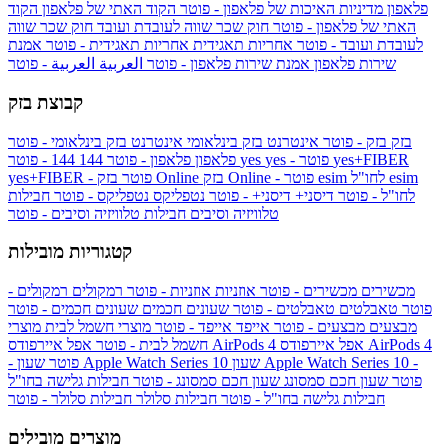
פלאפון
מדיניות האיכות של פלאפון - פוטר
הקוד האתי של פלאפון
הקוד
האתי של פלאפון - פוטר
חוק שכר שווה לעובדת ועובד
חוק שכר שווה
לעובדת ועובד - פוטר
אחריות תאגידית
אחריות תאגידית - פוטר
אמנת
שירות פלאפון
אמנת שירות פלאפון - פוטר
العربية
العربية - פוטר
קבוצת בזק
בזק
בזק - פוטר
אינטרנט בזק בינלאומי
אינטרנט בזק בינלאומי - פוטר
yes+FIBER
yes - פוטר
yes
144 - פוטר
פלאפון
פלאפון - פוטר
144
esim
esim לחו"ל
בזק Online - פוטר
בזק Online
yes+FIBER - פוטר
לחו"ל - פוטר
דיסני+
דיסני+ - פוטר
נטפליקס
נטפליקס - פוטר
חבילות
טלוויזיה וסיבים
חבילות טלוויזיה וסיבים - פוטר
קטגוריות מובילות
מכשירים
מכשירים - פוטר
אוזניות
אוזניות - פוטר
רמקולים
רמקולים -
פוטר
טאבלטים
טאבלטים - פוטר
שעונים חכמים
שעונים חכמים - פוטר
מבצעים
מבצעים - פוטר
אייפד
אייפד - פוטר
מוצרי חשמל לבית
מוצרי
אפל איירפודס AirPods 4
אפל איירפודס AirPods 4
חשמל לבית - פוטר
שעון Apple Watch Series 10 -
שעון Apple Watch Series 10
- פוטר
פוטר
שעון חכם סמסונג
שעון חכם סמסונג - פוטר
חבילות גלישה בחו"ל
חבילות גלישה בחו"ל - פוטר
חבילות סלולר
חבילות סלולר - פוטר
מוצרים מובילים