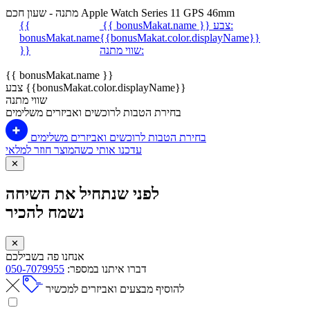
מתנה - שעון חכם Apple Watch Series 11 GPS 46mm
צבע:
{{ bonusMakat.name }}
{{
bonusMakat.name
{{bonusMakat.color.displayName}}
שווי מתנה:
}}
{{ bonusMakat.name }}
צבע {{bonusMakat.color.displayName}}
שווי מתנה
בחירת הטבות לרוכשים ואביזרים משלימים
בחירת הטבות לרוכשים ואביזרים משלימים
עדכנו אותי כשהמוצר חוזר למלאי
✕
לפני שנתחיל את השיחה
נשמח להכיר
✕
אנחנו פה בשבילכם
דברו איתנו במספר:
050-7079955
להוסיף מבצעים ואביזרים למכשיר