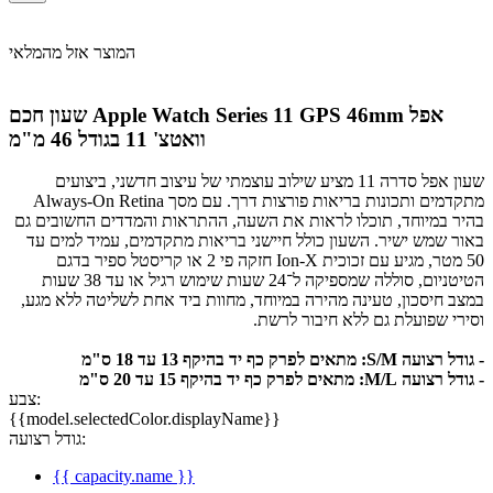
המוצר אזל מהמלאי
אפל
שעון חכם Apple Watch Series 11 GPS 46mm
וואטצ' 11 בגודל 46 מ"מ
שעון אפל סדרה 11 מציע שילוב עוצמתי של עיצוב חדשני, ביצועים
מתקדמים ותכונות בריאות פורצות דרך. עם מסך Always-On Retina
בהיר במיוחד, תוכלו לראות את השעה, ההתראות והמדדים החשובים גם
באור שמש ישיר. השעון כולל חיישני בריאות מתקדמים, עמיד למים עד
50 מטר, מגיע עם זכוכית Ion-X חזקה פי 2 או קריסטל ספיר בדגם
הטיטניום, סוללה שמספיקה ל־24 שעות שימוש רגיל או עד 38 שעות
במצב חיסכון, טעינה מהירה במיוחד, מחוות ביד אחת לשליטה ללא מגע,
וסירי שפועלת גם ללא חיבור לרשת.
- גודל רצועה S/M: מתאים לפרק כף יד בהיקף 13 עד 18 ס"מ
- גודל רצועה M/L: מתאים לפרק כף יד בהיקף 15 עד 20 ס"מ
צבע:
{{model.selectedColor.displayName}}
גודל רצועה:
{{ capacity.name }}