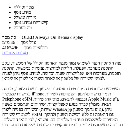
מסך וסוללה
מידע נוסף
מידות ומשקל
קישוריות ומידע נוסף
מה בערכה
OLED Always-On Retina display
סוג מסך
גודל מסך
46 מ"מ
רזולוציית מסך
496*416
תעודת אחריות
נפח האחסון הפנוי לשימוש נמוך מנפח האחסון הכולל של המכשיר, עקב
התקנת מערכת הפעלה, חלוקה למחיצות פנימיות במכשיר, התקנת
תוכנות, מערכות ו/או אפליקציות שונות וכדומה. למידע נוסף ניתן לפנות
לנציגי השירות של פלאפון או לאתר היצרן או ליצרן או ליבואן.
השימוש בשירותים המפורטים באמצעות השעון ברשת פלאפון, מותנה
בקישורו למכשיר iPhone תומך ברשת פלאפון והצטרפות לשירות
Pelephone eSIM ובכפוף לתנאים. מוסיקה: שירות Apple Music ע"פ
תנאיו. מומלץ לברר בנוגע לאפליקציות ושירותים הנתמכים בשעון
ובשירות בפנייה ליצרן (שירות WhatsApp אינו נתמך בשעון). ניתן
להצטרף לשירות ESIM עם ההטבה גם ללא רכישת השעון ולהיפך.
המחירים למשלמים בעד 6 תשלומים בכ. אשראי, לפי תנאי התשלום.
בפריסה לתשלומים קיימת ריבית אפקטיבית שנתית. שליחות חינם- כפוף