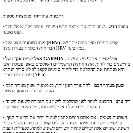
:
תכונות עיקריות ופונקציות נוספות
עיצוב חדש
- שעון חכם עם מראה חדש ועיצובי, עיצוב מלוטש אל-חלד
•
ופנס מובנה.
-קבלו תמונת מצב טובה יותר של
מצב השתנות קצב הלב (HRV)
•
הבריאות הכללית בעזרת נתוני HRV בזמן שינה.
- אפליקציית אק"ג¹ משתמשת
אפליקציית אק"ג של GARMIN
•
בחיישנים כדי לזהות את האותות החשמליים השולטים באופן פעולת הלב.
היא מנתחת את ההקלטה כדי לזהות סימנים לקצב לב לא סדיר הנקרא
פרפור פרוזדורים (AFib).
שעון מעורר חכם
- להתעורר רענן יותר, באמצעות שעון מעורר חכם
•
מעיר בעדינות בתזמון המיטבי.
דוח ערב
- התכוננו למחר לפני שהולכים לישון עם תזכורת לשעות השינה
•
הנחוצות, מידע על האימון של מחר, מזג האוויר ואירועים.
השתנות נשימה
- אם אתם רוצים להבין לעומק יותר את בריאות הגוף,
•
פונקציית השתנות נשימה מציגה הבדלים קטנים בדפוסי הנשימה בזמן
השינה. שינויים אלה יכולים להיות קשורים לשינה, למתח, לפעילות גופנית