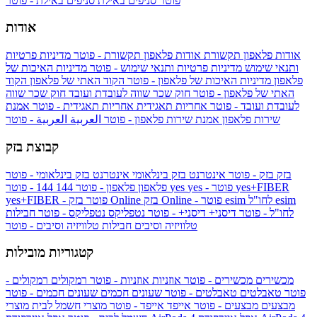
פוטר
סניפים באילת
סניפים באילת - פוטר
אודות
אודות פלאפון תקשורת
אודות פלאפון תקשורת - פוטר
מדיניות פרטיות
ותנאי שימוש
מדיניות פרטיות ותנאי שימוש - פוטר
מדיניות האיכות של
פלאפון
מדיניות האיכות של פלאפון - פוטר
הקוד האתי של פלאפון
הקוד
האתי של פלאפון - פוטר
חוק שכר שווה לעובדת ועובד
חוק שכר שווה
לעובדת ועובד - פוטר
אחריות תאגידית
אחריות תאגידית - פוטר
אמנת
שירות פלאפון
אמנת שירות פלאפון - פוטר
العربية
العربية - פוטר
קבוצת בזק
בזק
בזק - פוטר
אינטרנט בזק בינלאומי
אינטרנט בזק בינלאומי - פוטר
yes+FIBER
yes - פוטר
yes
144 - פוטר
פלאפון
פלאפון - פוטר
144
esim
esim לחו"ל
בזק Online - פוטר
בזק Online
yes+FIBER - פוטר
לחו"ל - פוטר
דיסני+
דיסני+ - פוטר
נטפליקס
נטפליקס - פוטר
חבילות
טלוויזיה וסיבים
חבילות טלוויזיה וסיבים - פוטר
קטגוריות מובילות
מכשירים
מכשירים - פוטר
אוזניות
אוזניות - פוטר
רמקולים
רמקולים -
פוטר
טאבלטים
טאבלטים - פוטר
שעונים חכמים
שעונים חכמים - פוטר
מבצעים
מבצעים - פוטר
אייפד
אייפד - פוטר
מוצרי חשמל לבית
מוצרי