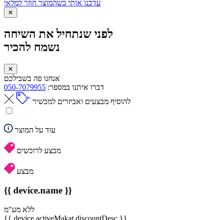
עדכנו אותי כשהמוצר חוזר למלאי
✕
לפני שנתחיל את השיחה
נשמח להכיר
✕
אנחנו פה בשבילכם
דברו איתנו במספר:
050-7079955
להוסיף מבצעים ואביזרים למכשיר
עוד על המוצר
מבצע לרוכשים
מבצע
{{ device.name }}
ללא מע"מ
{{ device.activeMakat.discountDesc }}