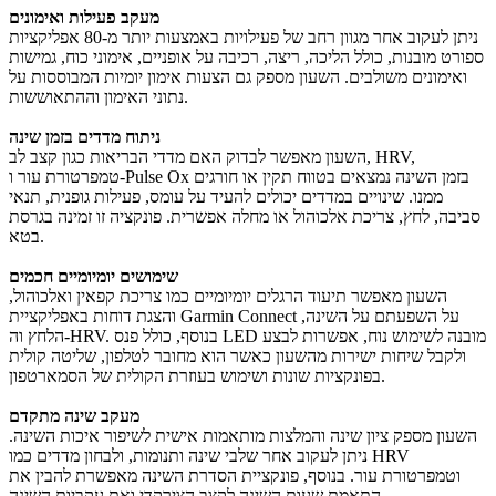
מעקב פעילות ואימונים
ניתן לעקוב אחר מגוון רחב של פעילויות באמצעות יותר מ-80 אפליקציות
ספורט מובנות, כולל הליכה, ריצה, רכיבה על אופניים, אימוני כוח, גמישות
ואימונים משולבים. השעון מספק גם הצעות אימון יומיות המבוססות על
נתוני האימון וההתאוששות.
ניתוח מדדים בזמן שינה
השעון מאפשר לבדוק האם מדדי הבריאות כגון קצב לב, HRV,
טמפרטורת עור ו-Pulse Ox בזמן השינה נמצאים בטווח תקין או חורגים
ממנו. שינויים במדדים יכולים להעיד על עומס, פעילות גופנית, תנאי
סביבה, לחץ, צריכת אלכוהול או מחלה אפשרית. פונקציה זו זמינה בגרסת
בטא.
שימושים יומיומיים חכמים
השעון מאפשר תיעוד הרגלים יומיומיים כמו צריכת קפאין ואלכוהול,
והצגת דוחות באפליקציית Garmin Connect על השפעתם על השינה,
הלחץ וה-HRV. בנוסף, כולל פנס LED מובנה לשימוש נוח, אפשרות לבצע
ולקבל שיחות ישירות מהשעון כאשר הוא מחובר לטלפון, שליטה קולית
בפונקציות שונות ושימוש בעוזרת הקולית של הסמארטפון.
מעקב שינה מתקדם
השעון מספק ציון שינה והמלצות מותאמות אישית לשיפור איכות השינה.
ניתן לעקוב אחר שלבי שינה ותנומות, ולבחון מדדים כמו HRV
וטמפרטורת עור. בנוסף, פונקציית הסדרת השינה מאפשרת להבין את
התאמת שעות השינה לקצב הצירקדי ואת עקביות השינה.