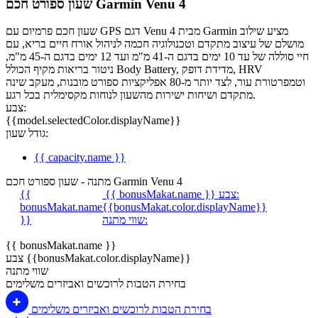
שעון ספורט חכם Garmin Venu 4
שעון חכם פרמיום עם GPS דגם Venu 4 מבית Garmin מציע שילוב
מושלם של עיצוב מתקדם וטכנולוגיה חכמה לניהול אורח חיים בריא, עם
חיי סוללה של עד 10 ימים בדגם ה-41 מ"מ ועד 12 ימים בדגם ה-45 מ"מ,
ניטור בריאות מקיף הכולל Body Battery, מדידת דופק, HRV
וטמפרטורת עור, לצד יותר מ-80 אפליקציות ספורט מובנות, מעקב שינה
מתקדם ושיחות ישירות מהשעון לנוחות מקסימלית בכל רגע.
צבע:
{{model.selectedColor.displayName}}
גודל שעון:
{{ capacity.name }}
מתנה - שעון ספורט חכם Garmin Venu 4
צבע:
{{ bonusMakat.name }}
{{
bonusMakat.name
{{bonusMakat.color.displayName}}
שווי מתנה:
}}
{{ bonusMakat.name }}
צבע {{bonusMakat.color.displayName}}
שווי מתנה
בחירת הטבות לרוכשים ואביזרים משלימים
בחירת הטבות לרוכשים ואביזרים משלימים