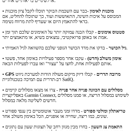
או לשינויים בריאותיים אחרים.
מוכנות לאימון
-כבר עם השכמת הבוקר תוכלו לקבל ציון מוכנות
•
המבוסס על איכות השינה, התאוששות ועוד, כך שתוכלו להחליט, אם
כדאי להתאמץ היום או שעדיף לתת מרווח נשימה.
סטטוס אימונים
- קבלו הבנה עמוקה יותר על האימונים שלכם תוך זמן
•
אמת או באופן פרואקטיבי, נמצאים בשיא, או מתאמצים יתר.
- בדקו את מדד הכושר הגופני שלכם בהשוואה לגיל האמיתי.
גיל הכושר
•
אימון משולב (חדש)
- עקבו אחר מספר פעילויות באימון אחד, פשטו
•
אותם לפעילות אחת, לחצו על "עצור" ואז עברו לפעילות הבאה.
GPS מרובה תדרים
- קבלו דיוק מיקום מעולה הודות למערכת ניווט
•
רב-תדרית עם תמיכה בטכנולוגיית SatIQ.
מסלולים עם הכוונה פנייה אחר פנייה
- צרו או מצאו מסלולים קיימים
•
באפליקציית Garmin Connect, לשימוש במסלול הריצה, או סמנו מסלולים
חדשים לשליטה מלאה במסלול.
טריאתלון ומולטי ספורט
- מדדו זמני מעבר אוטומטיים בין ענפי ספורט
•
שונים, כמו ריצה, שחייה או אופניים, הכל באימון משולב אחד.
התאמת צג השעון
- בחרו מבין מגוון רחב של תצוגות שעון עם נתונים
•