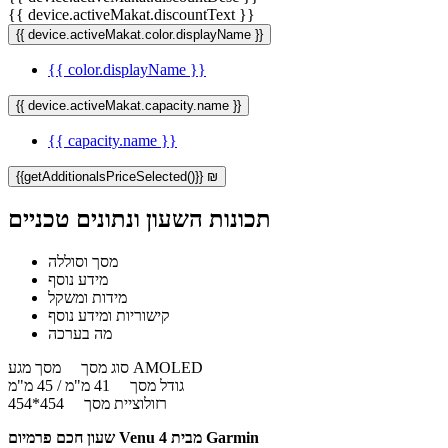
{{ device.activeMakat.discountText }}
{{ device.activeMakat.color.displayName }}
{{ color.displayName }}
{{ device.activeMakat.capacity.name }}
{{ capacity.name }}
{{getAdditionalsPriceSelected()}} ₪
תכונות השעון ונתונים טכניים
מסך וסוללה
מידע נוסף
מידות ומשקל
קישוריות ומידע נוסף
מה בערכה
מסך מגע AMOLED
סוג מסך
גודל מסך
41 מ"מ / 45 מ"מ
רזולוציית מסך
454*454
שעון חכם פרמיום Venu 4 מבית Garmin