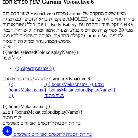
שעון ספורט חכם Garmin Vivoactive 6
שעון חכם דגם Vivoactive 6 מבית Garmin מציע שילוב מתקדם של
פונקציות בריאות וכושר עם תצוגת AMOLED בהירה וחיי סוללה של עד
11 יום, כולל ניטור אנרגיה Body Battery, מעקב שינה מתקדם עם HRV,
מעל 30 אפליקציות ספורט מובנות, הצעות אימון יומיות וקישוריות חכמה
לקבלת התראות, מוזיקה ותשלומים ללא מגע Garmin Pay, לחוויית
שימוש חכמה, נוחה וממוקדת תוצאות.
צבע:
{{model.selectedColor.displayName}}
גודל שעון:
{{ capacity.name }}
מתנה - שעון ספורט חכם Garmin Vivoactive 6
צבע:
{{ bonusMakat.name }}
{{
bonusMakat.name
{{bonusMakat.color.displayName}}
שווי מתנה:
}}
{{ bonusMakat.name }}
צבע {{bonusMakat.color.displayName}}
שווי מתנה
בחירת הטבות לרוכשים ואביזרים משלימים
בחירת הטבות לרוכשים ואביזרים משלימים