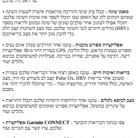
על האנרגיה שלכם.
מאמן שינה
- קבלו ציון שינה והדרכה מותאמת אישית לשעות השינה
•
שאתם זקוקים להן ועל האופן שבו תוכלו לשפר את איכות השינה שלכם.
תוכלו אפילו לעקוב אחר שלבים שונים של שינה ונמנום ולראות מספר
מדדים חיוניים לגבי השינה שלכם, כמו מצב השתנות קצב הלב (HRV)
כדי להבין טוב יותר את מצב בריאותכם.
אפליקציות ספורט מובנות
- עקבו אחר הדרכים שבהן אתם נעים
•
בעזרת יותר מ-30 אפליקציות GPS וספורט טעונות מראש, כולל הליכה,
ריצה, רכיבה על אופניים, שחייה בבריכה, פעילויות למשתמשים בכיסא
גלגלים ועוד.
בריאות ואיכות חיים
- עקבו באופן רציף אחר הבריאות שלכם בעזרת
•
קצב לב משורש כף היד, מצב Pulse Ox, HRV ומעקב אחר בריאות
האישה, כולל מחזור והיריון, מדיטציה ועוד – כדי שתוכלו להכיר יותר את
גופכם.
מצב לכיסא גלגלים
- עקבו אחר הדחיפות היומיות שלכם וקבלו התראות
•
על שינויים במשקל, אפליקציות ספורט ואימונים למשתמשים בכיסא
גלגלים ועוד.
- צפו בנתוני הבריאות והכושר
אפליקציית Garmin CONNECT
•
שלכם, צרו קשר עם חברים ועוד.