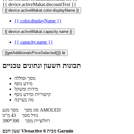
{{ device.activeMakat.discountText }}
{{ device.activeMakat.color.displayName }}
{{ color.displayName }}
{{ device.activeMakat.capacity.name }}
{{ capacity.name }}
{{getAdditionalsPriceSelected()}} ₪
תכונות השעון ונתונים טכניים
מסך וסוללה
מידע נוסף
מידות ומשקל
קישוריות ומידע נוסף
מה בערכה
מסך מגע AMOLED
סוג מסך
גודל מסך
43 מ"מ
רזולוציית מסך
390*390
שעון חכם Vivoactive 6 מבית Garmin