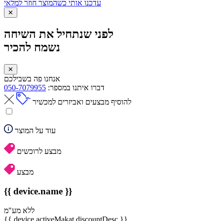
עדכנו אותי כשהמוצר חוזר למלאי
✕
לפני שנתחיל את השיחה
נשמח להכיר
✕
אנחנו פה בשבילכם
דברו איתנו במספר:
050-7079955
להוסיף מבצעים ואביזרים למכשיר
עוד על המוצר
מבצע לרוכשים
מבצע
{{ device.name }}
ללא מע"מ
{{ device.activeMakat.discountDesc }}