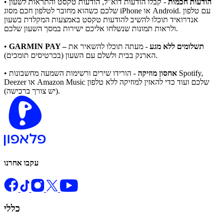
הודעות חכמות
- קבלו הודעות דוא"ל, הודעות טקסט והתראות לשעון
•
שלכם כשהוא מחובר לטלפון חכם מסוג iPhone או Android. עם טלפון
אנדרואיד תוכלו להשיב להודעות טקסט באמצעות המקלדת בשעון
ולראות תמונות שנשלחו אליכם ישירות במסך השעון שלכם.
GARMIN PAY – תשלומים ללא מגע
- מעתה תוכלו להשאיר את
•
הארנק בבית ולשלם עם השעון (בכרטיסים תומכים).
אחסון מוזיקה
- הורידו שירים ורשימות השמעה מחשבונות Spotify,
•
Deezer או Amazon Music שלכם ועוד כדי להאזין למוזיקה ללא טלפון
(יש צורך ברכישה).
עקבו אחרנו
כללי