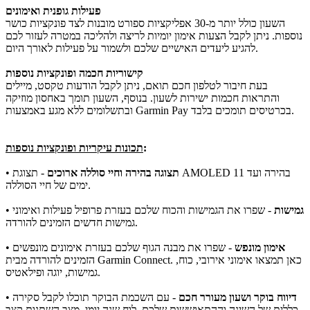
פעילות גופנית ואימונים
השעון כולל יותר מ-30 אפליקציות ספורט מובנות לצד פונקציות כושר
נוספות. ניתן לקבל הצעות אימון יומיות לריצה ולהליכה במטרה לעזור לכם
להגיע ליעדים האישיים שלכם ולשמור על פעילות לאורך היום.
קישוריות חכמה ופונקציות נוספות
בעת חיבור לטלפון חכם תואם, ניתן לקבל הודעות טקסט, מיילים
והתראות חכמות ישירות לשעון. בנוסף, השעון תומך באחסון מוזיקה
ובתשלומים ללא מגע באמצעות Garmin Pay בכרטיסים תומכים בלבד.
:
תכונות עיקריות ופונקציות נוספות
תצוגה בהירה וחיי סוללה ארוכים
- תצוגת AMOLED בהירה ועד 11
•
ימים של חיי הסוללה.
גמישות
- שפרו את הגמישות והכוח שלכם בעזרת פרופיל פעילות ואימוני
•
גמישות חדשים הזמינים להורדה.
אימון מונפש
- שפרו את מבנה הגוף שלכם בעזרת אימונים מונפשים
•
הזמינים להורדה מבית Garmin Connect. כאן תמצאו אימוני אירובי, כוח,
גמישות, יוגה ופילאטיס.
דיווח בוקר ושעון מעורר חכם
- עם השכמת הבוקר תוכלו לקבל סקירה
•
כללית של השינה וההתאוששות שלכם, לוח שנה יומי, מצב השתנות קצב