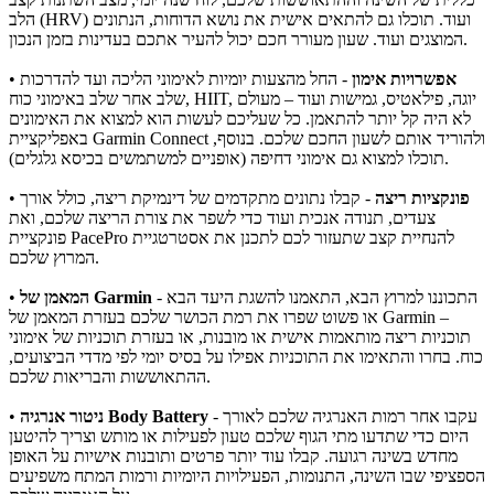
הלב (HRV) ועוד. תוכלו גם להתאים אישית את נושא הדוחות, הנתונים
המוצגים ועוד. שעון מעורר חכם יכול להעיר אתכם בעדינות בזמן הנכון.
אפשרויות אימון
- החל מהצעות יומיות לאימוני הליכה ועד להדרכות
•
שלב אחר שלב באימוני כוח, HIIT, יוגה, פילאטיס, גמישות ועוד – מעולם
לא היה קל יותר להתאמן. כל שעליכם לעשות הוא למצוא את האימונים
באפליקציית Garmin Connect ולהוריד אותם לשעון החכם שלכם. בנוסף,
תוכלו למצוא גם אימוני דחיפה (אופניים למשתמשים בכיסא גלגלים).
פונקציות ריצה
- קבלו נתונים מתקדמים של דינמיקת ריצה, כולל אורך
•
צעדים, תנודה אנכית ועוד כדי לשפר את צורת הריצה שלכם, ואת
פונקציית PacePro להנחיית קצב שתעזור לכם לתכנן את אסטרטגיית
המרוץ שלכם.
- התכוננו למרוץ הבא, התאמנו להשגת היעד הבא
המאמן של Garmin
•
או פשוט שפרו את רמת הכושר שלכם בעזרת המאמן של Garmin –
תוכניות ריצה מותאמות אישית או מובנות, או בעזרת תוכניות של אימוני
כוח. בחרו והתאימו את התוכניות אפילו על בסיס יומי לפי מדדי הביצועים,
ההתאוששות והבריאות שלכם.
- עקבו אחר רמות האנרגיה שלכם לאורך
ניטור אנרגיה Body Battery
•
היום כדי שתדעו מתי הגוף שלכם טעון לפעילות או מותש וצריך להיטען
מחדש בשינה רגועה. קבלו עוד יותר פרטים ותובנות אישיות על האופן
הספציפי שבו השינה, התנומות, הפעילויות היומיות ורמות המתח משפיעים