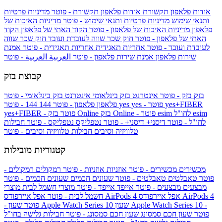
אודות פלאפון תקשורת
אודות פלאפון תקשורת - פוטר
מדיניות פרטיות
ותנאי שימוש
מדיניות פרטיות ותנאי שימוש - פוטר
מדיניות האיכות של
פלאפון
מדיניות האיכות של פלאפון - פוטר
הקוד האתי של פלאפון
הקוד
האתי של פלאפון - פוטר
חוק שכר שווה לעובדת ועובד
חוק שכר שווה
לעובדת ועובד - פוטר
אחריות תאגידית
אחריות תאגידית - פוטר
אמנת
שירות פלאפון
אמנת שירות פלאפון - פוטר
العربية
العربية - פוטר
קבוצת בזק
בזק
בזק - פוטר
אינטרנט בזק בינלאומי
אינטרנט בזק בינלאומי - פוטר
yes+FIBER
yes - פוטר
yes
144 - פוטר
פלאפון
פלאפון - פוטר
144
esim
esim לחו"ל
בזק Online - פוטר
בזק Online
yes+FIBER - פוטר
לחו"ל - פוטר
דיסני+
דיסני+ - פוטר
נטפליקס
נטפליקס - פוטר
חבילות
טלוויזיה וסיבים
חבילות טלוויזיה וסיבים - פוטר
קטגוריות מובילות
מכשירים
מכשירים - פוטר
אוזניות
אוזניות - פוטר
רמקולים
רמקולים -
פוטר
טאבלטים
טאבלטים - פוטר
שעונים חכמים
שעונים חכמים - פוטר
מבצעים
מבצעים - פוטר
אייפד
אייפד - פוטר
מוצרי חשמל לבית
מוצרי
אפל איירפודס AirPods 4
אפל איירפודס AirPods 4
חשמל לבית - פוטר
שעון Apple Watch Series 10 -
שעון Apple Watch Series 10
- פוטר
פוטר
שעון חכם סמסונג
שעון חכם סמסונג - פוטר
חבילות גלישה בחו"ל