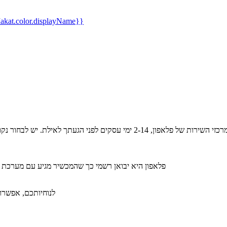
kat.color.displayName}}
פלאפון היא יבואן רשמי כך שהמכשיר מגיע עם מערכת 
לנוחיותכם, אפשרות ל-36 תשלומים ללא תפיסת מסגרת אשראי תמורת תש