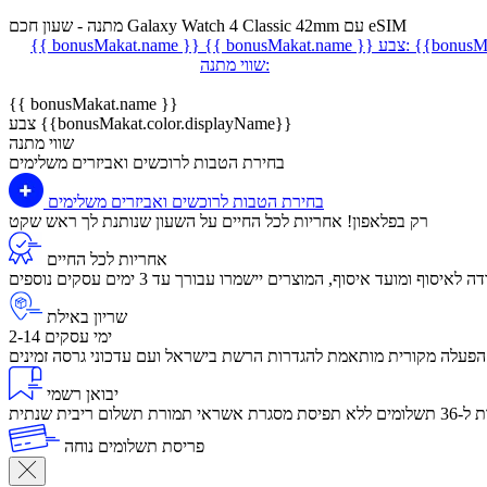
מתנה - שעון חכם Galaxy Watch 4 Classic 42mm עם eSIM
{{bonusMa
צבע:
{{ bonusMakat.name }}
{{ bonusMakat.name }}
שווי מתנה:
{{ bonusMakat.name }}
צבע {{bonusMakat.color.displayName}}
שווי מתנה
בחירת הטבות לרוכשים ואביזרים משלימים
בחירת הטבות לרוכשים ואביזרים משלימים
רק בפלאפון! אחריות לכל החיים על השעון שנותנת לך ראש שקט
אחריות לכל החיים
שריון באילת
2-14 ימי עסקים
הפעלה מקורית מותאמת להגדרות הרשת בישראל ועם עדכוני גרסה זמינים
יבואן רשמי
לום ריבית שנתית
פריסת תשלומים נוחה