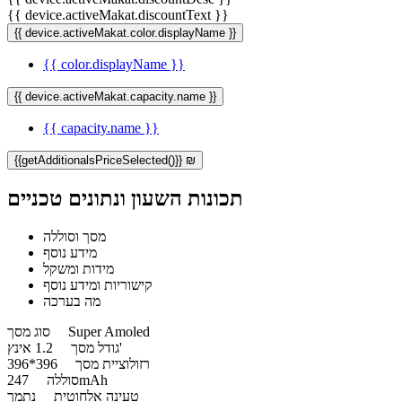
{{ device.activeMakat.discountText }}
{{ device.activeMakat.color.displayName }}
{{ color.displayName }}
{{ device.activeMakat.capacity.name }}
{{ capacity.name }}
{{getAdditionalsPriceSelected()}} ₪
תכונות השעון ונתונים טכניים
מסך וסוללה
מידע נוסף
מידות ומשקל
קישוריות ומידע נוסף
מה בערכה
Super Amoled
סוג מסך
1.2 אינץ'
גודל מסך
רזולוציית מסך
396*396
247mAh
סוללה
טעינה אלחוטית
נתמך