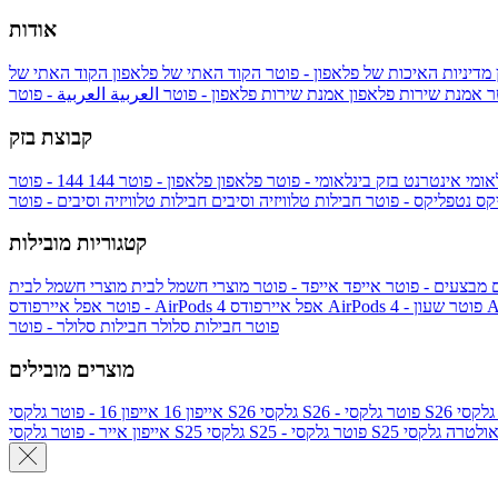
אודות
מדיניות האיכות של פלאפון - פוטר
הקוד האתי של פלאפון
הקוד האתי של
טר
אמנת שירות פלאפון
אמנת שירות פלאפון - פוטר
العربية
العربية - פוטר
קבוצת בזק
אומי
אינטרנט בזק בינלאומי - פוטר
פלאפון
פלאפון - פוטר
144
יקס
נטפליקס - פוטר
חבילות טלוויזיה וסיבים
חבילות טלוויזיה וסיבים - פוטר
קטגוריות מובילות
ם
מבצעים - פוטר
אייפד
אייפד - פוטר
מוצרי חשמל לבית
מוצרי חשמל לבית
Ap
אפל איירפודס AirPods 4 - פוטר
אפל איירפודס AirPods 4
- פוטר
פוטר
חבילות סלולר
חבילות סלולר - פוטר
מוצרים מובילים
גלקסי S26 - פוטר
גלקסי S26
אייפון 16
אייפון 16 - פוטר
לקסי S25 אולטרה
גלקסי S25 - פוטר
גלקסי S25
אייפון אייר - פוטר