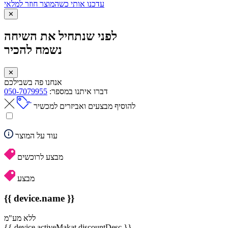
עדכנו אותי כשהמוצר חוזר למלאי
✕
לפני שנתחיל את השיחה
נשמח להכיר
✕
אנחנו פה בשבילכם
דברו איתנו במספר:
050-7079955
להוסיף מבצעים ואביזרים למכשיר
עוד על המוצר
מבצע לרוכשים
מבצע
{{ device.name }}
ללא מע"מ
{{ device.activeMakat.discountDesc }}