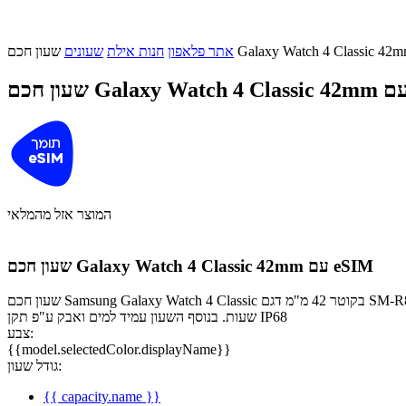
אתר פלאפון
חנות אילת
שעונים
המוצר אזל מהמלאי
שעון חכם Galaxy Watch 4 Classic 42mm עם eSIM
שעון חכם Samsung Galaxy Watch 4 Classic בקוטר 42 מ"מ דגם SM-R885 הכולל eSIM. מאפשר לך להיות זמין גם כאשר הסמארטפון שלך לא איתך. לשעון רמקול ומיקרופון מובנים למענה לשיחות וסוללה עוצמתית עד 40
שעות. בנוסף השעון עמיד למים ואבק ע"פ תקן IP68
צבע:
{{model.selectedColor.displayName}}
גודל שעון:
{{ capacity.name }}