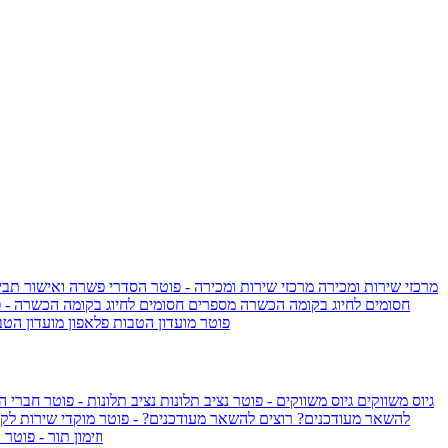
מרכזי שירות ומכירה
מרכזי שירות ומכירה - פוטר
הסדרי פשרה ואישור תביע
חסומים לחיוג בקומה הכשרה
מספרים חסומים לחיוג בקומה הכשרה - 
IsraelieSIM by Pelephone - פוטר
מועדון הטבות פלאפון
מועדון הטב
גיוס משווקים
גיוס משווקים - פוטר
נציב תלונות
נציב תלונות - פוטר
חברי ה
להשאר מעודכנים?
רוצים להשאר מעודכנים? - פוטר
מוקדי שירות לק
וזימון תור - פוטר
ר