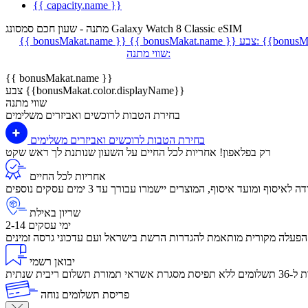
{{ capacity.name }}
מתנה - שעון חכם סמסונג Galaxy Watch 8 Classic eSIM
{{bonusMa
צבע:
{{ bonusMakat.name }}
{{ bonusMakat.name }}
שווי מתנה:
{{ bonusMakat.name }}
צבע {{bonusMakat.color.displayName}}
שווי מתנה
בחירת הטבות לרוכשים ואביזרים משלימים
בחירת הטבות לרוכשים ואביזרים משלימים
רק בפלאפון! אחריות לכל החיים על השעון שנותנת לך ראש שקט
אחריות לכל החיים
שריון באילת
2-14 ימי עסקים
הפעלה מקורית מותאמת להגדרות הרשת בישראל ועם עדכוני גרסה זמינים
יבואן רשמי
לום ריבית שנתית
פריסת תשלומים נוחה