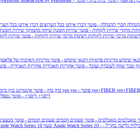
ות פלאפון - פוטר
בלוג
בלוג - פוטר
 Pelephone
הנהלה
חברי ההנהלה - פוטר
דברו איתנו בכל הערוצים
דברו איתנו בכל הערו
וחות
מוקדי שירות לקוחות - פוטר
שירות הזמנת שיחה מהמוקד
שירות הזמנת
שימת מרכזי שירות לקוחות
רשימת מרכזי שירות לקוחות - פוטר
שירות לקוח
תנאי שימוש
מדיניות פרטיות ותנאי שימוש - פוטר
מדיניות האיכות של פלאפון
ק שכר שווה לעובדת ועובד - פוטר
אחריות תאגידית
אחריות תאגידית - פו
yes+FIBER
yes - פוטר
yes
144 - פוטר
בזק
בזק - פוטר
אינטרנט בזק בינל
דיסני+
דיסני+ - פוטר
נטפל
ר
טאבלטים
טאבלטים - פוטר
שעונים חכמים
שעונים חכמים - פוטר
מבצעי
ילות גלישה בחו"ל -
שעון ple Watch Series 10