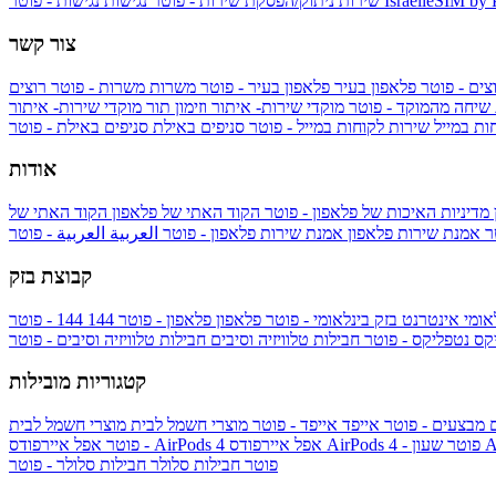
IsraelieSIM by
נגישות - פוטר
שירות
ניתוק/הפסקת שירות - פוטר
נגישות
צור קשר
צים - פוטר
פלאפון בעיר
פלאפון בעיר - פוטר
משרות
משרות - פוטר
רוצים
 שיחה מהמוקד - פוטר
מוקדי שירות- איתור וזימון תור
מוקדי שירות- איתור
ות במייל
שירות לקוחות במייל - פוטר
סניפים באילת
סניפים באילת - פוטר
אודות
מדיניות האיכות של פלאפון - פוטר
הקוד האתי של פלאפון
הקוד האתי של
טר
אמנת שירות פלאפון
אמנת שירות פלאפון - פוטר
العربية
العربية - פוטר
קבוצת בזק
אומי
אינטרנט בזק בינלאומי - פוטר
פלאפון
פלאפון - פוטר
144
יקס
נטפליקס - פוטר
חבילות טלוויזיה וסיבים
חבילות טלוויזיה וסיבים - פוטר
קטגוריות מובילות
ם
מבצעים - פוטר
אייפד
אייפד - פוטר
מוצרי חשמל לבית
מוצרי חשמל לבית
Ap
אפל איירפודס AirPods 4 - פוטר
אפל איירפודס AirPods 4
- פוטר
פוטר
חבילות סלולר
חבילות סלולר - פוטר