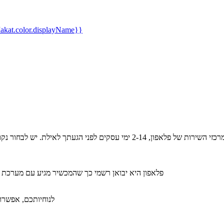
kat.color.displayName}}
פלאפון היא יבואן רשמי כך שהמכשיר מגיע עם מערכת 
לנוחיותכם, אפשרות ל-36 תשלומים ללא תפיסת מסגרת אשראי תמורת תש