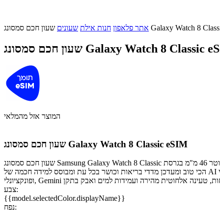
סונג Galaxy Watch 8 Classic eSIM
אתר פלאפון
חנות אילת
שעונים
חכם סמסונג Galaxy Watch 8 Classic eSIM
המוצר אזל מהמלאי
שעון חכם סמסונג Galaxy Watch 8 Classic eSIM
שעון חכם סמסונג Samsung Galaxy Watch 8 Classic בקוטר 46 מ"מ בגרסת eSIM. שעון שמחבר בין טכנולוגיה לעיצוב - אלגנטי, יוקרתי, תכשיט של ממש! עם מסגרת מסתובבת אייקונית וביצועים עוצמתיים. הוא מכיר אתכם
הכי טוב ומעדכן מדדי בריאות וכושר בכל עת ומבוסס למידה חכמה של AI כדי למדוד ולעקוב אחרי נתוני השינה ולהציע טיפים לשיפור במידת הצורך. בעל עיצוב קלאסי ונוח במיוחד, מעבד מהיר וחדשני, כפתור פעולה קלאסי
צבע:
{{model.selectedColor.displayName}}
נפח: