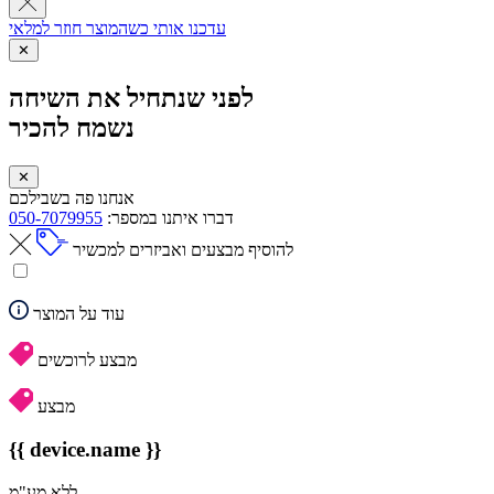
עדכנו אותי כשהמוצר חוזר למלאי
✕
לפני שנתחיל את השיחה
נשמח להכיר
✕
אנחנו פה בשבילכם
דברו איתנו במספר:
050-7079955
להוסיף מבצעים ואביזרים למכשיר
עוד על המוצר
מבצע לרוכשים
מבצע
{{ device.name }}
ללא מע"מ