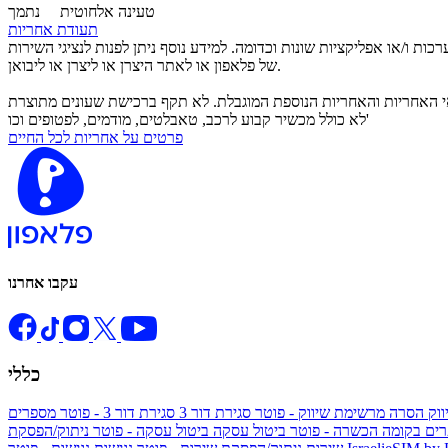
טעינה אלחוטית
נתמך
תעודת אחריות
 ו/או אפליקציות שונות וכדומה. למידע נוסף ניתן לפנות לנציגי השירות
של פלאפון או לאתר היצרן או ליצרן או ליבואן.
עונים, בכפוף לתנאי האחריות והאחריות הנוספת המוגבלת. לא תקף ברכישת שעונים מתוצרת Garmin. בכפוף למלאי,
לא כולל מכשיר קבוע לרכב, טאבלטים, מודמים, לפטופים וכו'
פרטים על אחריות לכל החיים
עקבו אחרנו
כללי
ווק
הסרה מרשימת שיווק - פוטר
סגירת דור 3
סגירת דור 3 - פוטר
מספרים
ים בקומה הכשרה - פוטר
ביטול עסקה
ביטול עסקה - פוטר
ניתוק/הפסקת