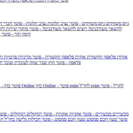
IsraelieSIM by Pelephone - פוטר
מועדון הטבות פלאפון
מועדון הטב
גיוס משווקים
גיוס משווקים - פוטר
נציב תלונות
נציב תלונות - פוטר
חברי ה
להשאר מעודכנים?
רוצים להשאר מעודכנים? - פוטר
מוקדי שירות לק
וזימון תור - פוטר
ר
אודות פלאפון תקשורת
אודות פלאפון תקשורת - פוטר
מדיניות פרטיות ו
פלאפון - פוטר
חוק שכר שווה לעובדת ועובד
חו
esim לחו"ל - פוטר
esim לחו"ל
בזק Online - פוטר
בזק Online
yes+FIBER - פוטר
מכשירים
מכשירים - פוטר
אוזניות
אוזניות - פוטר
רמקולים
רמקולים - פוט
שעון Apple Watch Series 10 - פוטר
שעון חכם סמסונג
שעון חכם סמסונג - פוטר
חבילות גלישה בחו"ל
חב