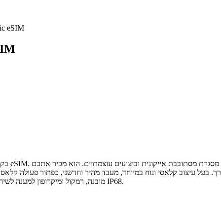
שעון חכם סמ
שעון 
ופונקציונלי, Gemini מובנה, רמקול ומיקרופון למענה לשיחות, טעינה אלחוטית מהירה ועמידות למים ואבק בתקן IP68.