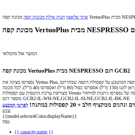
אתר פלאפון
חנות אילת
מכונות קפה
המוצר אזל מהמלאי
מכונת קפה VertuoPlus מבית NESPRESSO דגם GCB2
נספרסו מציגה את Vertuo Plus, מכונת הקפה המצויידת בטכנולוגיה סיבובית ליצירת חווית הקפה האולטימטיבית. בלחיצת כפתור אחת קורא הברקודים שבמכונה מתאים את מתכון הקפה המוטבע על קפסולת הקפה שבחרתם
וטכנולוגיה סיבובית של עד 7000 סיבובים לדקה יוצרת את הקרמה המושלמת למגוון משקאות קפה ב-5 גדלים: אלטו (414 מ"ל) מאג (230 מ"ל) גראן לונגו (150 מ"ל) אספרסו כפול (80 מ"ל) ואספרסו (40 מ"ל). לכל מכונה
GCB2-IL-WH-NE,GCB2-IL-SI-NE,GCB2-IL-BK-NE
מספר דגם:
ים ונהנים
ממקציף חלב + 20 קפסולות
במתנה!
צבע:
{{model.selectedColor.displayName}}
נפח:
{{ capacity.name }}