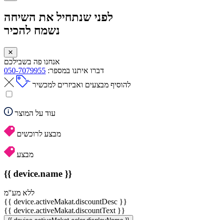
לפני שנתחיל את השיחה
נשמח להכיר
✕
אנחנו פה בשבילכם
דברו איתנו במספר:
050-7079955
להוסיף מבצעים ואביזרים למכשיר
עוד על המוצר
מבצע לרוכשים
מבצע
{{ device.name }}
ללא מע"מ
{{ device.activeMakat.discountDesc }}
{{ device.activeMakat.discountText }}