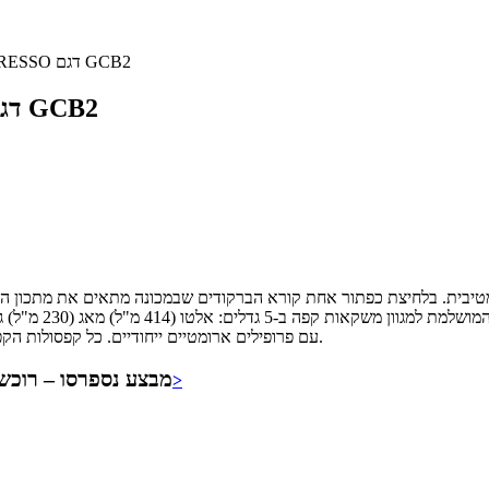
מכונת קפה VertuoPlus מבית NESPRESSO דגם GCB2
מכונת קפה VertuoPlus מבית NESPRESSO דגם GCB2
מצורפת ערכת התנסות עם קפסולות Veruto עם פרופילים ארומטיים ייחודיים. כל קפסולות הקפה של נספרסו ניתנות למיחזור.
מבצע נספרסו – רוכש
לפרטי המבצע>