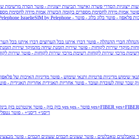
ות ייצוגיות
הסדרי פשרה ואישור תביעות ייצוגיות - פוטר
הסרה מרשימת שי
פוטר
אמות מידה לחסימת מספרים בקומה הכשרה
אמות מידה לחסימת מספר
ות פלאפון - פוטר
בלוג
בלוג - פוטר
 Pelephone
הנהלה
חברי ההנהלה - פוטר
דברו איתנו בכל הערוצים
דברו איתנו בכל הערו
וחות
מוקדי שירות לקוחות - פוטר
שירות הזמנת שיחה מהמוקד
שירות הזמנת
שימת מרכזי שירות לקוחות
רשימת מרכזי שירות לקוחות - פוטר
שירות לקוח
תנאי שימוש
מדיניות פרטיות ותנאי שימוש - פוטר
מדיניות האיכות של פלאפון
ק שכר שווה לעובדת ועובד - פוטר
אחריות תאגידית
אחריות תאגידית - פו
yes+FIBER
yes - פוטר
yes
144 - פוטר
בזק
בזק - פוטר
אינטרנט בזק בינל
דיסני+
דיסני+ - פוטר
נטפל
ר
טאבלטים
טאבלטים - פוטר
שעונים חכמים
שעונים חכמים - פוטר
מבצעי