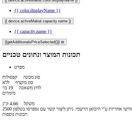
{{ device.activeMakat.color.displayName }}
{{ color.displayName }}
{{ device.activeMakat.capacity.name }}
{{ capacity.name }}
{{getAdditionalsPriceSelected()}} ₪
תכונות המוצר ונתונים טכניים
מפרט
סוג מכונה
קפסולות
סוג מקציף
ללא
לחץ משאבה
19 בר
מימדים
משקל
4.66 ק"ג
תכונות נוספות