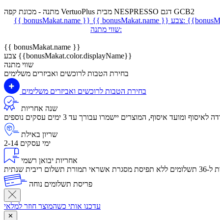
מתנה - מכונת קפה VertuoPlus מבית NESPRESSO דגם GCB2
{{bonusMa
צבע:
{{ bonusMakat.name }}
{{ bonusMakat.name }}
שווי מתנה:
{{ bonusMakat.name }}
צבע {{bonusMakat.color.displayName}}
שווי מתנה
בחירת הטבות לרוכשים ואביזרים משלימים
בחירת הטבות לרוכשים ואביזרים משלימים
שנה אחריות
שריון באילת
2-14 ימי עסקים
אחריות יבואן רשמי
לום ריבית שנתית
פריסת תשלומים נוחה
עדכנו אותי כשהמוצר חוזר למלאי
✕