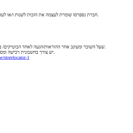
• חברת נספרסו שומרת לעצמה את הזכות לשנות ו/או לעדכן את הרכב התערובות הניתנות במתנה בכל עת - בהתאם למלאי הקיים.
• ניתן לממש את ההטבה דרך סריקת QR שעל השובר ומעקב אחר ההוראות/הגעה לאחד הבוטיקים/ במענה הטלפוני בשירות הלקוחות.
יש צורך בחשבונית רכישה ומספר סידורי של המכונה. ההטבה אפשרית למימוש רק לאחר קבלת המכונה.
e/storelocator-1