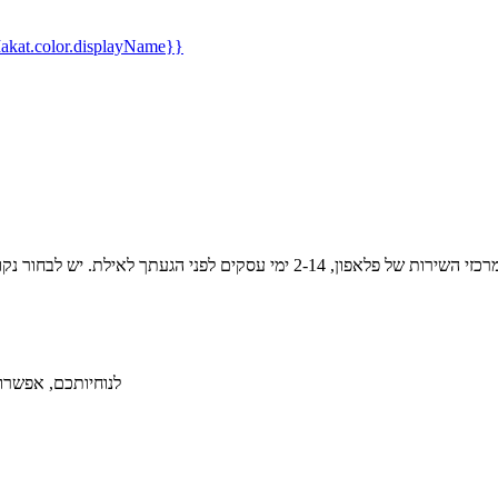
kat.color.displayName}}
לנוחיותכם, אפשרות ל-36 תשלומים ללא תפיסת מסגרת אשראי תמורת תש