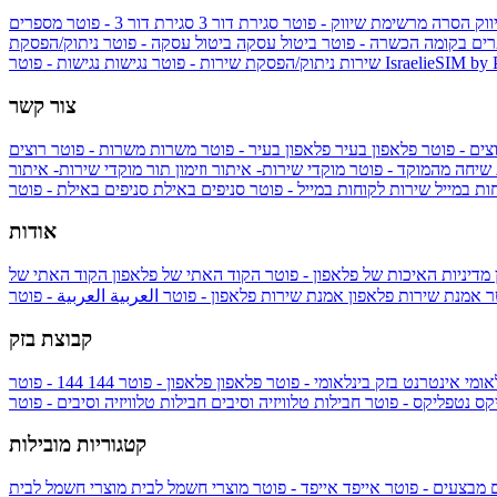
ווק
הסרה מרשימת שיווק - פוטר
סגירת דור 3
סגירת דור 3 - פוטר
מספרים
ים בקומה הכשרה - פוטר
ביטול עסקה
ביטול עסקה - פוטר
ניתוק/הפסקת
IsraelieSIM by
נגישות - פוטר
שירות
ניתוק/הפסקת שירות - פוטר
נגישות
צור קשר
צים - פוטר
פלאפון בעיר
פלאפון בעיר - פוטר
משרות
משרות - פוטר
רוצים
 שיחה מהמוקד - פוטר
מוקדי שירות- איתור וזימון תור
מוקדי שירות- איתור
ות במייל
שירות לקוחות במייל - פוטר
סניפים באילת
סניפים באילת - פוטר
אודות
מדיניות האיכות של פלאפון - פוטר
הקוד האתי של פלאפון
הקוד האתי של
טר
אמנת שירות פלאפון
אמנת שירות פלאפון - פוטר
العربية
العربية - פוטר
קבוצת בזק
אומי
אינטרנט בזק בינלאומי - פוטר
פלאפון
פלאפון - פוטר
144
יקס
נטפליקס - פוטר
חבילות טלוויזיה וסיבים
חבילות טלוויזיה וסיבים - פוטר
קטגוריות מובילות
ם
מבצעים - פוטר
אייפד
אייפד - פוטר
מוצרי חשמל לבית
מוצרי חשמל לבית