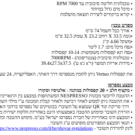
• טכנלוגית חליטה סיבובית עד 7000 RPM
• מיכל מים גדול במיוחד
• קורא ברקודים ליצירת תוצאה מושלמת
מפרט טכני
:
• אורך כבל חשמל 74 ס"מ
•גובה 33.5 X רוחב 23.2 X עומק 32.5 ס"מ
•משקל 4.66 ק"ג
•נפח מיכל מים: 1.7 ליטר
•נפח תא קפסולות משומשות: 10-14 קפסולות
• טכנולוגיה סיבובית (צנטריפוגה) - 7000RPM
• מידות אריזת המוצר (ר'x ג'x ע') 39.4x27.5x37.5
את קפסולות Vertuo ניתן להזמין מנספרסו דרך האתר, האפליקצייה, 24 שעות ביממה בטלפון *2500 או בבוטיקים של נספרסו ברחבי הארץ.
מבצע נספרסו
•
מקציף חלב + 20 קפסולות במתנה - אלטיסיו וסקורו
• ההטבה לרוכשי מכונות NESPRESSO המשתתפות במבצע בין התאריכים 01.01.26 ועד ליום 28.02.26
• את ההטבה ניתן לממש לאחר רכישה ולאחר קבלת המכונה ע"י מילוי השוב
דרך סריקת קוד QR שנמצא על השובר/ בבוטיקים של נספרסו ברחבי הארץ / שירות הלקוחות הטלפוני של נספרסו במספר *2500.
• הורדת השובר ומימוש ההטבה באמצעותו הינם באחריות הלקוח ישירות מו
• המבצע הינו באחריות של חברת נספרסו ישראל בע"מ. מימוש ההטבה וכל ה
• תנאי המבצע המפורטים מופיעים ע"ג השובר.
לינק להורדת השובר -
tps://www.nespresso.com/il/he/shovar-regulations