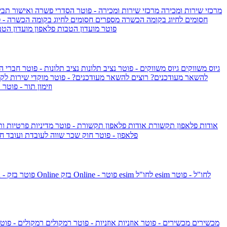
מרכזי שירות ומכירה
מרכזי שירות ומכירה - פוטר
הסדרי פשרה ואישור תביע
חסומים לחיוג בקומה הכשרה
מספרים חסומים לחיוג בקומה הכשרה - 
IsraelieSIM by Pelephone - פוטר
מועדון הטבות פלאפון
מועדון הטב
גיוס משווקים
גיוס משווקים - פוטר
נציב תלונות
נציב תלונות - פוטר
חברי ה
להשאר מעודכנים?
רוצים להשאר מעודכנים? - פוטר
מוקדי שירות לק
וזימון תור - פוטר
ר
אודות פלאפון תקשורת
אודות פלאפון תקשורת - פוטר
מדיניות פרטיות ו
פלאפון - פוטר
חוק שכר שווה לעובדת ועובד
חו
esim לחו"ל - פוטר
esim לחו"ל
בזק Online - פוטר
בזק Online
yes+FIBER - פוטר
מכשירים
מכשירים - פוטר
אוזניות
אוזניות - פוטר
רמקולים
רמקולים - פוט