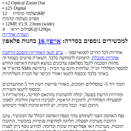
• x2 Optical Zoom Out
• x25 Digital
12MP
מצלמה קדמית
מפרט מצלמה קדמית
• 12MP, f/1.9, 23mm (wide)
4K@120fps
צילום וידאו
תעודת אחריות
למכשירים נוספים בסדרה:
אייפון 16
בחנות פלאפון
אחריות לכל החיים לסמארטפון –
ע"פ תנאי האחריות והסכם הרחבת
אחריות מוגבלת
. התמונה להמחשה בלבד. השארת פרטים בעמוד זה
מהווה הסכמה לקבל מפלאפון עדכונים בנושא השקת האייפון החדש
בדוא"ל או SMS למספר הסלולרי הנ"ל. שליחות חינם עד הבית - ברכישה
באתר בלבד ובכפוף לתנאי ואזורי הכיסוי של חברת השליחויות.
תומך דור 5- במסלולים תומכים, באזורי פרישת רשת דור 5 המתעדכנים
ובכפוף לתנאי השירות.
קישוריות 5G ומהירות הרשת בפועל, יכולה להשתנות בהתאם למדינה,
למפעילה הסלולרית, לתוכנית הדאטה, לסביבת הרשת והלקוח, לספקי
התוכן ועוד. ובכל מקרה, יש לוודא זמינות לאזור השימוש.
נפח האחסון הפנוי לשימוש נמוך מנפח האחסון הכולל של המכשיר, עקב
התקנת מערכת הפעלה, חלוקה למחיצות פנימיות במכשיר, התקנת
תוכנות, מערכות ו/או אפליקציות שונות וכדומה. למידע נוסף ניתן לפנות