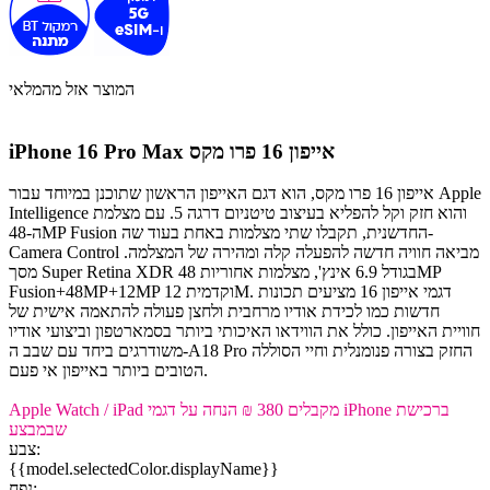
המוצר אזל מהמלאי
אייפון 16 פרו מקס
iPhone 16 Pro Max
אייפון 16 פרו מקס, הוא דגם האייפון הראשון שתוכנן במיוחד עבור Apple
Intelligence והוא חזק וקל להפליא בעיצוב טיטניום דרגה 5. עם מצלמת
ה-48MP Fusion החדשנית, תקבלו שתי מצלמות באחת בעוד שה-
Camera Control מביאה חוויה חדשה להפעלה קלה ומהירה של המצלמה.
מסך Super Retina XDR בגודל 6.9 אינץ', מצלמות אחוריות 48MP
Fusion+48MP+12MP וקדמית 12M. דגמי אייפון 16 מציעים תכונות
חדשות כמו לכידת אודיו מרחבית ולחצן פעולה להתאמה אישית של
חוויית האייפון. כולל את הווידאו האיכותי ביותר בסמארטפון וביצועי אודיו
משודרגים ביחד עם שבב ה-A18 Pro החזק בצורה פנומנלית וחיי הסוללה
הטובים ביותר באייפון אי פעם.
ברכישת iPhone מקבלים 380 ₪ הנחה על דגמי Apple Watch / iPad
שבמבצע
צבע:
{{model.selectedColor.displayName}}
נפח: