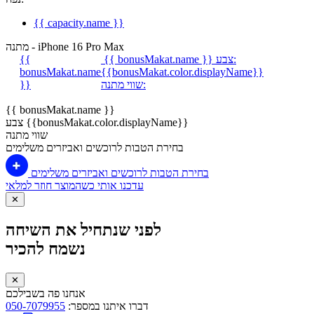
{{ capacity.name }}
מתנה - iPhone 16 Pro Max
צבע:
{{ bonusMakat.name }}
{{
bonusMakat.name
{{bonusMakat.color.displayName}}
שווי מתנה:
}}
{{ bonusMakat.name }}
צבע {{bonusMakat.color.displayName}}
שווי מתנה
בחירת הטבות לרוכשים ואביזרים משלימים
בחירת הטבות לרוכשים ואביזרים משלימים
עדכנו אותי כשהמוצר חוזר למלאי
✕
לפני שנתחיל את השיחה
נשמח להכיר
✕
אנחנו פה בשבילכם
דברו איתנו במספר:
050-7079955