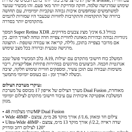
אייפון 17 מייצג שלב בוגר יותר בדגם הבסיס של סדרת iPhone, עם חוויית
שימוש שמרגישה שלמה, חזקה ומדויקת יותר מאי פעם. זהו מכשיר שנועד
למשתמשים שמחפשים איכות גבוהה ועקביות יומיומית, עם תחושה
ברורה של התקדמות והתקרבות לחוויות שבעבר היו שמורות לדגמים
מתקדמים יותר בסדרה.
המסך Super Retina XDR בגודל 6.3 אינץ’ מציג צבעים מדויקים,
ניגודיות גבוהה ובהירות מאוזנת לחוויית צפייה חדה ונוחה לאורך היום. בין
אם מדובר בצפייה בתוכן, גלילה, קריאה או עבודה שוטפת - התצוגה
מרגישה טבעית וברורה בכל מצב שימוש.
בלב המכשיר פועל שבב A19, המשלב כוח חישובי מתקדם עם יעילות
אנרגטית חכמה. הביצועים מורגשים במהירות פתיחת אפליקציות, ריבוי
משימות ועבודה עם תוכן עשיר, ומספקים חוויית שימוש חלקה, יציבה
ובשלה לאורך זמן - גם בעומס יומיומי מתמשך.
עיקרי מערכת הצילום:
מערך הצילום של אייפון 17 מבוסס על מערכת Dual Fusion מאוחדת,
המשלבת אופטיקה איכותית עם עיבוד חישובי מתקדם לצילום יומיומי
מגוון.
• שתי מצלמות 48MP Dual Fusion
• Wide 48MP - אורך מוקד 26 מ״מ, צמצם ƒ/1.6, צילום חד ומאוזן
• Ultra-Wide 48MP - אורך מוקד 13 מ״מ, צמצם ƒ/2.2, שדה ראייה
120° לצילום רחב ומדויק