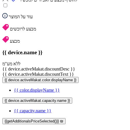
עוד על המוצר
מבצע לרוכשים
מבצע
{{ device.name }}
ללא מע"מ
{{ device.activeMakat.discountDesc }}
{{ device.activeMakat.discountText }}
{{ device.activeMakat.color.displayName }}
{{ color.displayName }}
{{ device.activeMakat.capacity.name }}
{{ capacity.name }}
{{getAdditionalsPriceSelected()}} ₪