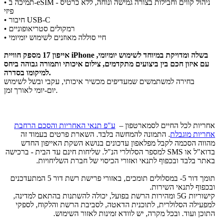
• תמיכה ב-eSIM - ניהול קווים וחבילות בצורה גמישה ונוחה, ללא כרטיס
פיזי
• חיבור USB-C
• רמקולים סטריאופוניים
• חיי סוללה מאוזנים לשימוש יומיומי
אייפון 17 מספק חוויית iPhone בשלה ומדויקת במיוחד לשימוש יומיומי,
עם איזון חכם בין ביצועים מתקדמים, צילום איכותי ותמורה גבוהה ביחס
למיקומו בסדרה.
בחירה למשתמשים שמעדיפים מכשיר איכותי, עקבי ובשל לשימוש
יום-יומי לאורך זמן.
אחריות לכל החיים לסמארטפון –
ע"פ תנאי האחריות והסכם הרחבת
אחריות מוגבלת
. התמונה להמחשה בלבד. השארת פרטים בעמוד זה
מהווה הסכמה לקבל מפלאפון עדכונים בנושא השקת האייפון החדש
בדוא"ל או SMS למספר הסלולרי הנ"ל. שליחות חינם עד הבית - ברכישה
באתר בלבד ובכפוף לתנאי ואזורי הכיסוי של חברת השליחויות.
תומך דור 5- במסלולים תומכים, באזורי פרישת רשת דור 5 המתעדכנים
ובכפוף לתנאי השירות.
קישוריות 5G ומהירות הרשת בפועל, יכולה להשתנות בהתאם למדינה,
למפעילה הסלולרית, לתוכנית הדאטה, לסביבת הרשת והלקוח, לספקי
התוכן ועוד. ובכל מקרה, יש לוודא זמינות לאזור השימוש.