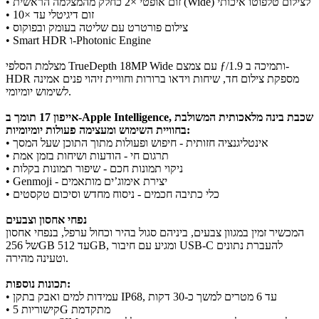
• זום אופטי ×2 כחלק מהמצלמה הראשית (Wide) לצילום טלפוטו איכותי
• זום דיגיטלי עד ×10
• צילום פורטרט עם שליטה בעומק ובפוקוס
• Smart HDR ו-Photonic Engine
מצלמת הסלפי TrueDepth 18MP Wide עם צמצם ƒ/1.9 ותמיכה ב-
HDR מספקת צילום חד, שיחות וידאו ברורות וחוויית זיהוי פנים אמינה
לשימוש יומיומי.
אייפון 17 תומך ב-Apple Intelligence, שכבת בינה מלאכותית המשולבת
בחוויית השימוש ומעצימה פעולות יומיומיות:
• אינטליגנציה חזותית - חיפוש ופעולות מתוך התוכן שעל המסך
• תרגום חי - הודעות ושיחות בזמן אמת
• ניקוי תמונות חכם - שיפור תמונות בקלות
• Genmoji - יצירת אימוג’ים מותאמים
• כלי כתיבה חכמים - ניסוח מחדש וסיכום טקסטים
נפחי אחסון וצבעים
המכשיר זמין במגוון צבעים, ביניהם סגול בהיר וכחול ערפל, בנפחי אחסון
של 256GB עד 512GB, ומגיע עם חיבור USB-C להעברת נתונים
וטעינה מהירה.
תכונות נוספות:
• עמידות למים ואבק בתקן IP68, עד 6 מטרים למשך כ-30 דקות
• קישוריות 5G מתקדמת