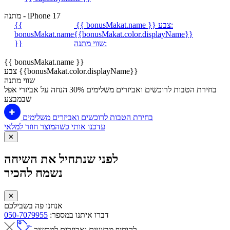
מתנה - iPhone 17
צבע:
{{ bonusMakat.name }}
{{
bonusMakat.name
{{bonusMakat.color.displayName}}
שווי מתנה:
}}
{{ bonusMakat.name }}
צבע {{bonusMakat.color.displayName}}
שווי מתנה
בחירת הטבות לרוכשים ואביזרים משלימים
30% הנחה על אביזרי אפל
שבמבצע
בחירת הטבות לרוכשים ואביזרים משלימים
עדכנו אותי כשהמוצר חוזר למלאי
✕
לפני שנתחיל את השיחה
נשמח להכיר
✕
אנחנו פה בשבילכם
דברו איתנו במספר:
050-7079955
להוסיף מבצעים ואביזרים למכשיר