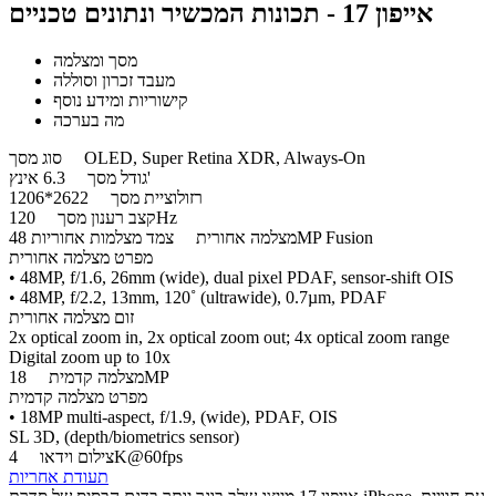
אייפון 17 - תכונות המכשיר ונתונים טכניים
מסך ומצלמה
מעבד זכרון וסוללה
קישוריות ומידע נוסף
מה בערכה
OLED, Super Retina XDR, Always-On
סוג מסך
6.3 אינץ'
גודל מסך
רזולוציית מסך
2622*1206
120Hz
קצב רענון מסך
צמד מצלמות אחוריות 48MP Fusion
מצלמה אחורית
מפרט מצלמה אחורית
• 48MP, f/1.6, 26mm (wide), dual pixel PDAF, sensor-shift OIS
• 48MP, f/2.2, 13mm, 120˚ (ultrawide), 0.7µm, PDAF
זום מצלמה אחורית
2x optical zoom in, 2x optical zoom out; 4x optical zoom range
Digital zoom up to 10x
18MP
מצלמה קדמית
מפרט מצלמה קדמית
• 18MP multi-aspect, f/1.9, (wide), PDAF, OIS
SL 3D, (depth/biometrics sensor)
4K@60fps
צילום וידאו
תעודת אחריות