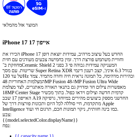
המוצר אזל מהמלאי
אייפון 17
iPhone 17
הכירו את iPhone 17 החדש בעל עיצוב מרהיב, עמידות יוצאת דופן
וחוויית משתמש פורצת דרך. זמין בחמישה צבעים מעודנים עם חזית
מחוזקת ב־Ceramic Shield 2 המעניקה עמידות גבוהה פי 3 בפני
שריטות. עם מסך Super Retina XDR בגודל 6.3 אינץ', קצב רענון דינמי
של עד 120Hz ובהירות מדהימה, כל תמונה נראית חיה וחדה מתמיד. צמד
המצלמות האחוריות 48MP Fusion ו-48MP Fusion Ultra Wide
מאפשרות צילום חד ומדויק גם בתנאי תאורה מאתגרים, לצד מצלמת
18MP Center Stage קדמית חדשה וצילום וידאו כפול. בתוך מכשיר
האייפון 17 שבב A19 החדשני מספק ביצועים מהירים במיוחד, גרפיקה
מתקדמת, חיי סוללה לכל היום ותכונות פורצות דרך של Apple
Intelligence כמו בינה חזותית, ניקוי תמונות חכם, תרגום חי ועוד.
צבע:
{{model.selectedColor.displayName}}
נפח:
{{ capacity.name }}