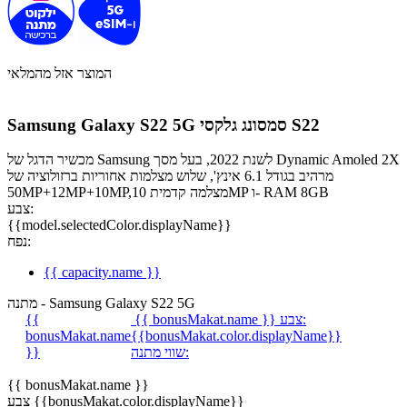
המוצר אזל מהמלאי
סמסונג גלקסי S22
Samsung Galaxy S22 5G
מכשיר הדגל של Samsung לשנת 2022, בעל מסך Dynamic Amoled 2X
מרהיב בגודל 6.1 אינץ', שלוש מצלמות אחוריות ברזולוציה של
50MP+12MP+10MP,מצלמה קדמית 10MP ו- RAM 8GB
צבע:
{{model.selectedColor.displayName}}
נפח:
{{ capacity.name }}
מתנה - Samsung Galaxy S22 5G
צבע:
{{ bonusMakat.name }}
{{
bonusMakat.name
{{bonusMakat.color.displayName}}
שווי מתנה:
}}
{{ bonusMakat.name }}
צבע {{bonusMakat.color.displayName}}