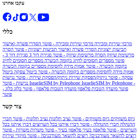
עקבו אחרנו
כללי
מרכזי שירות ומכירה
מרכזי שירות ומכירה - פוטר
הסדרי פשרה ואישור
תביעות ייצוגיות
הסדרי פשרה ואישור תביעות ייצוגיות - פוטר
הסרה
מרשימת שיווק
הסרה מרשימת שיווק - פוטר
סגירת דור 3
סגירת דור 3 -
פוטר
מספרים חסומים לחיוג בקומה הכשרה
מספרים חסומים לחיוג
בקומה הכשרה - פוטר
אמות מידה לחסימת מספרים בקומה הכשרה
אמות מידה לחסימת מספרים בקומה הכשרה - פוטר
ביטול עסקה
ביטול
עסקה - פוטר
ניתוק/הפסקת שירות
ניתוק/הפסקת שירות - פוטר
נגישות
IsraelieSIM by Pelephone -
IsraelieSIM by Pelephone
נגישות - פוטר
פוטר
מועדון הטבות פלאפון
מועדון הטבות פלאפון - פוטר
בלוג
בלוג -
פוטר
צור קשר
גיוס משווקים
גיוס משווקים - פוטר
נציב תלונות
נציב תלונות - פוטר
חברי
ההנהלה
חברי ההנהלה - פוטר
דברו איתנו בכל הערוצים
דברו איתנו בכל
הערוצים - פוטר
פלאפון בעיר
פלאפון בעיר - פוטר
משרות
משרות - פוטר
רוצים להשאר מעודכנים?
רוצים להשאר מעודכנים? - פוטר
מוקדי שירות