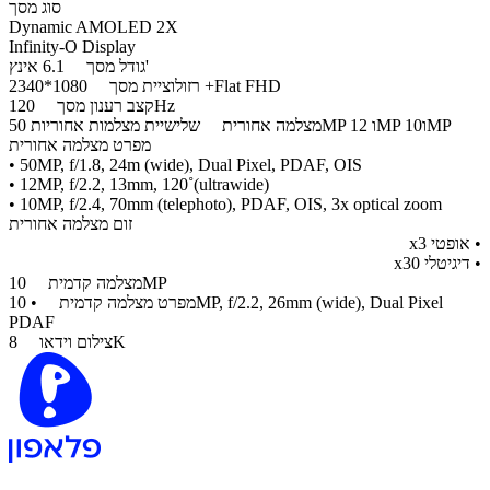
סוג מסך
Dynamic AMOLED 2X
Infinity-O Display
6.1 אינץ'
גודל מסך
1080*2340 +Flat FHD
רזולוציית מסך
120Hz
קצב רענון מסך
שלישיית מצלמות אחוריות 50MP ו 12MP ו10MP
מצלמה אחורית
מפרט מצלמה אחורית
• 50MP, f/1.8, 24m (wide), Dual Pixel, PDAF, OIS
• 12MP, f/2.2, 13mm, 120˚(ultrawide)
• 10MP, f/2.4, 70mm (telephoto), PDAF, OIS, 3x optical zoom
זום מצלמה אחורית
​• אופטי x3
• דיגיטלי x30
10MP
מצלמה קדמית
מפרט מצלמה קדמית
• 10MP, f/2.2, 26mm (wide), Dual Pixel
PDAF
8K
צילום וידאו