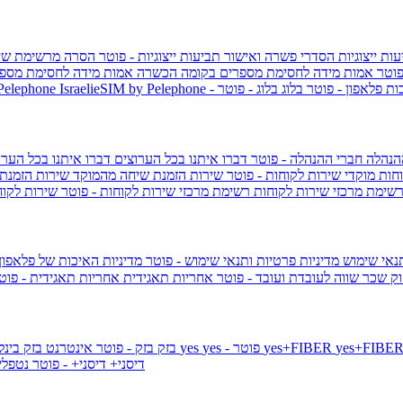
ות ייצוגיות
הסדרי פשרה ואישור תביעות ייצוגיות - פוטר
הסרה מרשימת שי
פוטר
אמות מידה לחסימת מספרים בקומה הכשרה
אמות מידה לחסימת מספר
ות פלאפון - פוטר
בלוג
בלוג - פוטר
 Pelephone
הנהלה
חברי ההנהלה - פוטר
דברו איתנו בכל הערוצים
דברו איתנו בכל הערו
וחות
מוקדי שירות לקוחות - פוטר
שירות הזמנת שיחה מהמוקד
שירות הזמנת
שימת מרכזי שירות לקוחות
רשימת מרכזי שירות לקוחות - פוטר
שירות לקוח
תנאי שימוש
מדיניות פרטיות ותנאי שימוש - פוטר
מדיניות האיכות של פלאפון
ק שכר שווה לעובדת ועובד - פוטר
אחריות תאגידית
אחריות תאגידית - פו
yes+FIBER
yes - פוטר
yes
144 - פוטר
בזק
בזק - פוטר
אינטרנט בזק בינל
דיסני+
דיסני+ - פוטר
נטפל