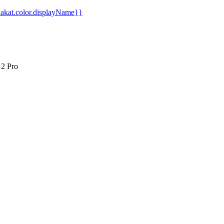
kat.color.displayName}}
15% הנחה 