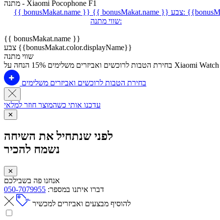
מתנה - Xiaomi Pocophone F1
{{bonusMa
צבע:
{{ bonusMakat.name }}
{{ bonusMakat.name }}
שווי מתנה:
{{ bonusMakat.name }}
צבע {{bonusMakat.color.displayName}}
שווי מתנה
על Xiaomi Watch 2 Pro
בחירת הטבות לרוכשים ואביזרים משלימים
בחירת הטבות לרוכשים ואביזרים משלימים
עדכנו אותי כשהמוצר חוזר למלאי
✕
לפני שנתחיל את השיחה
נשמח להכיר
✕
אנחנו פה בשבילכם
דברו איתנו במספר:
050-7079955
להוסיף מבצעים ואביזרים למכשיר