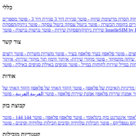
כללי
ווק
הסרה מרשימת שיווק - פוטר
סגירת דור 3
סגירת דור 3 - פוטר
מספרים
ים בקומה הכשרה - פוטר
ביטול עסקה
ביטול עסקה - פוטר
ניתוק/הפסקת
IsraelieSIM by
נגישות - פוטר
שירות
ניתוק/הפסקת שירות - פוטר
נגישות
צור קשר
צים - פוטר
פלאפון בעיר
פלאפון בעיר - פוטר
משרות
משרות - פוטר
רוצים
 שיחה מהמוקד - פוטר
מוקדי שירות- איתור וזימון תור
מוקדי שירות- איתור
ות במייל
שירות לקוחות במייל - פוטר
סניפים באילת
סניפים באילת - פוטר
אודות
מדיניות האיכות של פלאפון - פוטר
הקוד האתי של פלאפון
הקוד האתי של
טר
אמנת שירות פלאפון
אמנת שירות פלאפון - פוטר
العربية
العربية - פוטר
קבוצת בזק
אומי
אינטרנט בזק בינלאומי - פוטר
פלאפון
פלאפון - פוטר
144
יקס
נטפליקס - פוטר
חבילות טלוויזיה וסיבים
חבילות טלוויזיה וסיבים - פוטר
קטגוריות מובילות