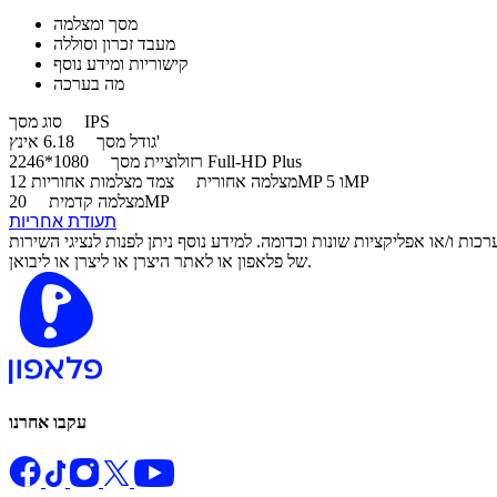
מסך ומצלמה
מעבד זכרון וסוללה
קישוריות ומידע נוסף
מה בערכה
IPS
סוג מסך
6.18 אינץ'
גודל מסך
1080*2246 Full-HD Plus
רזולוציית מסך
צמד מצלמות אחוריות 12MP ו 5MP
מצלמה אחורית
20MP
מצלמה קדמית
תעודת אחריות
 ו/או אפליקציות שונות וכדומה. למידע נוסף ניתן לפנות לנציגי השירות
של פלאפון או לאתר היצרן או ליצרן או ליבואן.
עקבו אחרנו