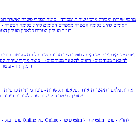
מרכזי שירות ומכירה
מרכזי שירות ומכירה - פוטר
הסדרי פשרה ואישור תביע
חסומים לחיוג בקומה הכשרה
מספרים חסומים לחיוג בקומה הכשרה - 
IsraelieSIM by Pelephone - פוטר
מועדון הטבות פלאפון
מועדון הטב
גיוס משווקים
גיוס משווקים - פוטר
נציב תלונות
נציב תלונות - פוטר
חברי ה
להשאר מעודכנים?
רוצים להשאר מעודכנים? - פוטר
מוקדי שירות לק
וזימון תור - פוטר
ר
אודות פלאפון תקשורת
אודות פלאפון תקשורת - פוטר
מדיניות פרטיות ו
פלאפון - פוטר
חוק שכר שווה לעובדת ועובד
חו
esim לחו"ל - פוטר
esim לחו"ל
בזק Online - פוטר
בזק Online
yes+FIBER - פוטר