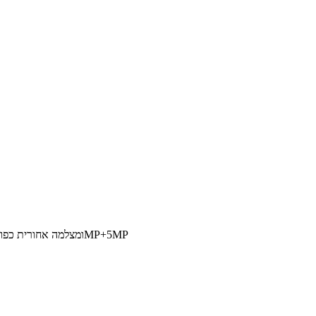
מכשיר Xiaomi בעל מסך בגודל 6.18 אינץ' באיכות FullHD, מעבד 8 ליבות עוצמתי במיוחד 2.8GHz, סוללה עוצמתית 4000mAh ומצלמה אחורית כפולה ברזולוצייה של 12MP+5MP