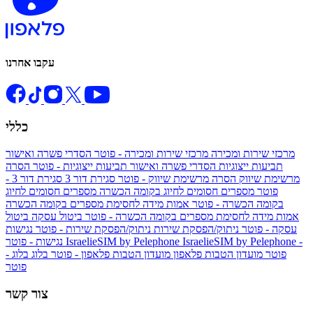
עקבו אחרנו
כללי
מרכזי שירות ומכירה
מרכזי שירות ומכירה - פוטר
הסדרי פשרה ואישור
תביעות ייצוגיות
הסדרי פשרה ואישור תביעות ייצוגיות - פוטר
הסרה
מרשימת שיווק
הסרה מרשימת שיווק - פוטר
סגירת דור 3
סגירת דור 3 -
פוטר
מספרים חסומים לחיוג בקומה הכשרה
מספרים חסומים לחיוג
בקומה הכשרה - פוטר
אמות מידה לחסימת מספרים בקומה הכשרה
אמות מידה לחסימת מספרים בקומה הכשרה - פוטר
ביטול עסקה
ביטול
עסקה - פוטר
ניתוק/הפסקת שירות
ניתוק/הפסקת שירות - פוטר
נגישות
IsraelieSIM by Pelephone -
IsraelieSIM by Pelephone
נגישות - פוטר
פוטר
מועדון הטבות פלאפון
מועדון הטבות פלאפון - פוטר
בלוג
בלוג -
פוטר
צור קשר