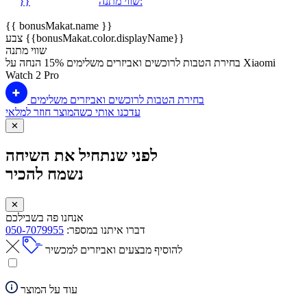
שווי מתנה:
}}
{{ bonusMakat.name }}
צבע {{bonusMakat.color.displayName}}
שווי מתנה
בחירת הטבות לרוכשים ואביזרים משלימים
15% הנחה על Xiaomi
Watch 2 Pro
בחירת הטבות לרוכשים ואביזרים משלימים
עדכנו אותי כשהמוצר חוזר למלאי
✕
לפני שנתחיל את השיחה
נשמח להכיר
✕
אנחנו פה בשבילכם
דברו איתנו במספר:
050-7079955
להוסיף מבצעים ואביזרים למכשיר
עוד על המוצר