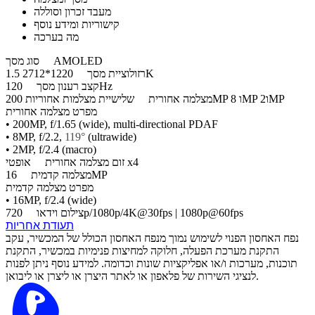
מעבד זכרון וסוללה
קישוריות ומידע נוסף
מה בערכה
AMOLED
סוג מסך
1220*2712 1.5K
רזולוציית מסך
120Hz
קצב רענון מסך
שלישיית מצלמות אחוריות 200MP ו 8MP ו2MP
מצלמה אחורית
מפרט מצלמה אחורית
• 200MP, f/1.65 (wide), multi-directional PDAF
• 8MP, f/2.2,
119°
(ultrawide)
• 2MP, f/2.4 (macro)
אופטי x4
זום מצלמה אחורית
16MP
מצלמה קדמית
מפרט מצלמה קדמית
• 16MP, f/2.4 (wide)
720p/1080p/4K@30fps | 1080p@60fps
צילום וידאו
תעודת אחריות
נפח האחסון הפנוי לשימוש נמוך מנפח האחסון הכולל של המכשיר, עקב
התקנת מערכת הפעלה, חלוקה למחיצות פנימיות במכשיר, התקנת
תוכנות, מערכות ו/או אפליקציות שונות וכדומה. למידע נוסף ניתן לפנות
לנציגי השירות של פלאפון או לאתר היצרן או ליצרן או ליבואן.