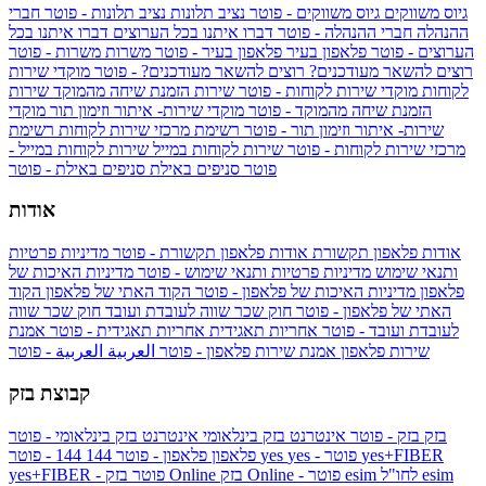
גיוס משווקים
גיוס משווקים - פוטר
נציב תלונות
נציב תלונות - פוטר
חברי
ההנהלה
חברי ההנהלה - פוטר
דברו איתנו בכל הערוצים
דברו איתנו בכל
הערוצים - פוטר
פלאפון בעיר
פלאפון בעיר - פוטר
משרות
משרות - פוטר
רוצים להשאר מעודכנים?
רוצים להשאר מעודכנים? - פוטר
מוקדי שירות
לקוחות
מוקדי שירות לקוחות - פוטר
שירות הזמנת שיחה מהמוקד
שירות
הזמנת שיחה מהמוקד - פוטר
מוקדי שירות- איתור וזימון תור
מוקדי
שירות- איתור וזימון תור - פוטר
רשימת מרכזי שירות לקוחות
רשימת
מרכזי שירות לקוחות - פוטר
שירות לקוחות במייל
שירות לקוחות במייל -
פוטר
סניפים באילת
סניפים באילת - פוטר
אודות
אודות פלאפון תקשורת
אודות פלאפון תקשורת - פוטר
מדיניות פרטיות
ותנאי שימוש
מדיניות פרטיות ותנאי שימוש - פוטר
מדיניות האיכות של
פלאפון
מדיניות האיכות של פלאפון - פוטר
הקוד האתי של פלאפון
הקוד
האתי של פלאפון - פוטר
חוק שכר שווה לעובדת ועובד
חוק שכר שווה
לעובדת ועובד - פוטר
אחריות תאגידית
אחריות תאגידית - פוטר
אמנת
שירות פלאפון
אמנת שירות פלאפון - פוטר
العربية
العربية - פוטר
קבוצת בזק
בזק
בזק - פוטר
אינטרנט בזק בינלאומי
אינטרנט בזק בינלאומי - פוטר
yes+FIBER
yes - פוטר
yes
144 - פוטר
פלאפון
פלאפון - פוטר
144
esim
esim לחו"ל
בזק Online - פוטר
בזק Online
yes+FIBER - פוטר