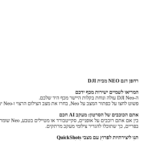
רחפן דגם NEO מבית DJI
המריאו לשמיים ישירות מכף ידכם
ה-DJI Neo עולה ונוחת בקלות היישר מכף היד שלכם.
פשוט לחצו על כפתור המצב על Neo, בחרו את מצב הצילום הרצוי ו-Neo יבצע את השאר באופן אוטומטי כדי לצלם קטעי וידאו מרשימים, הכל ללא שלט רחוק!
אתם הכוכבים של הסרטון: מעקב AI חכם
בפריים, כך שתוכלו להגדיר צילומי מעקב מרתקים.
תנו ליצירתיות לפרוץ עם מצבי QuickShots