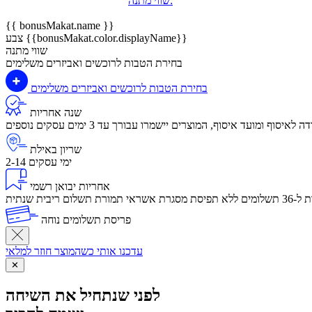
שווי מתנה:
{{ bonusMakat.name }}
צבע {{bonusMakat.color.displayName}}
שווי מתנה
בחירת הטבות לרוכשים ואביזרים משלימים
בחירת הטבות לרוכשים ואביזרים משלימים
שנה אחריות
שריון באילת
2-14 ימי עסקים
אחריות יבואן רשמי
לום ריבית שנתית
פריסת תשלומים נוחה
עדכנו אותי כשהמוצר חוזר למלאי
✕
לפני שנתחיל את השיחה