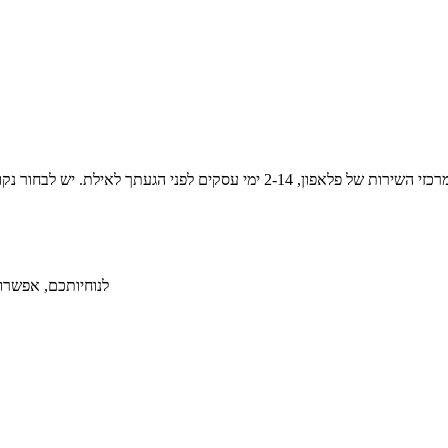
לנוחיותכם, אפשרות ל-36 תשלומים ללא תפיסת מסגרת אשראי תמורת תש