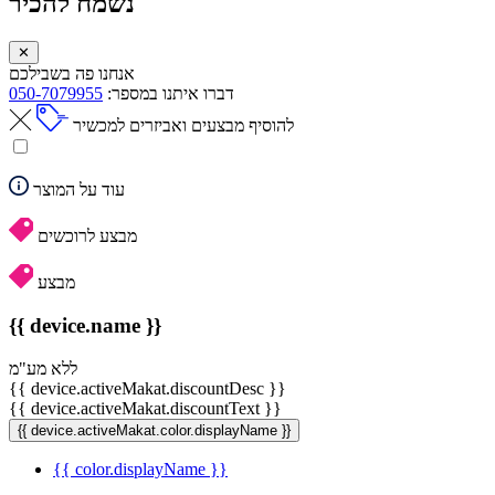
נשמח להכיר
✕
אנחנו פה בשבילכם
דברו איתנו במספר:
050-7079955
להוסיף מבצעים ואביזרים למכשיר
עוד על המוצר
מבצע לרוכשים
מבצע
{{ device.name }}
ללא מע"מ
{{ device.activeMakat.discountDesc }}
{{ device.activeMakat.discountText }}
{{ device.activeMakat.color.displayName }}
{{ color.displayName }}