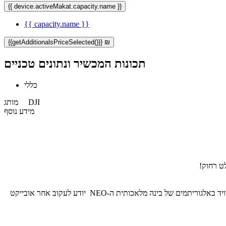
{{ device.activeMakat.capacity.name }}
{{ capacity.name }}
{{getAdditionalsPriceSelected()}} ₪
תכונות המכשיר ונתונים טכניים
כללי
DJI
מותג
מידע נוסף
בין אם אתם רוכבים על אופניים, סקייטבורד או מטיילים בטבע, Neo שומר על הקצב כצלם הפרטי שלכם ומבטיח שאתם תמיד במרכז תשומת הלב. מצויד באלגוריתמים של בינה מלאכותית ה-NEO יודע לעקוב אחר אובייקט