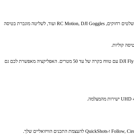
קומפקטי אך רב תכליתי, ה-DJI Neo מרחף בסטייל. הוא לא רק תומך בצילום אווירי ללא שלט רחוק, אלא ניתן גם לשלב אותו עם אפליקציית DJI Fly, שלטים רחוקים, RC Motion, DJI Goggles ועוד, לשליטה מוגברת בטיסה
DJI Neo תומך בחיבור Wi-Fi לסמארטפונים, ומבטל את הצורך בשלט רחוק נוסף. שלטו ב-Neo באמצעות גויסטיקים וירטואליים על ממשק אפליקציית DJI Fly עם טווח בקרה של עד 50 מטרים. האפליקציה מאפשרת לכם גם