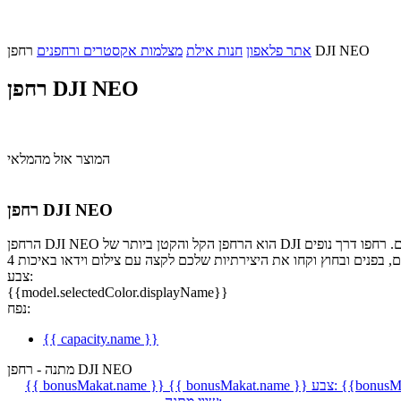
רחפן DJI NEO
אתר פלאפון
חנות אילת
מצלמות אקסטרים ורחפנים
רחפן DJI NEO
המוצר אזל מהמלאי
רחפן DJI NEO
הרחפן DJI NEO הוא הרחפן הקל והקטן ביותר של DJI עד היום ושוקל רק 135 גרם! הטיסו והנחיתו אותו בקלות על כף ידכם ללא שלט רחוק, תוך צילום קטעי וידאו קולנועיים שישימו אתכם במרכז העניינים. רחפו דרך נופים
צבע:
{{model.selectedColor.displayName}}
נפח:
{{ capacity.name }}
מתנה - רחפן DJI NEO
{{bonusMa
צבע:
{{ bonusMakat.name }}
{{ bonusMakat.name }}