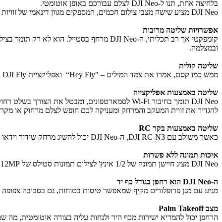
בלחיצה אחת, תנו ל-DJI Neo לצלם עבורכם באופן אוטומטי.
DJI Neo מציע שישה מצבי צילום חכמים, המספקים מגוון דינאמי של זוויות כדי לספק את הצילומים היצירתיים שלכם.
אפשרויות שליטה מרובות
ובמצלמה.
שליטה קולית
ממש כמו קסם, אמרו את צמד המילים – "Hey Fly“ ואפליקציית DJI Fly תתעורר לחיים כדי לאפשר שליטה קולית ולהטיס את DJI Neo עם הוראות טיסה קוליות.
שליטה באמצעות אפליקצייה
להגדיר את זווית המעקב והמרחק ומעניקה לכם חופש לצלם מרחוק או מקרו
שליטה באמצעות בקר RC
כאשר משולב עם DJI RC-N3, ה-DJI Neo יכול להשיג מרחק שידור וידאו מרבי של עד 2 ק"מ (לרכישה בנפרד)
איכות תמונה ללא פשרות
DJI Neo מציג חיישן תמונה של 1/2 אינץ' לצילום תמונות סטילס של 12MP בשילוב עם אלגוריתמי הייצוב החזקים של DJI הוא יכול לייצר סרטונים ב-UHD 4K ישירות מהמצלמה.
ה-DJI Neo הוא רחפן בגודל כף יד
מגיע עם מגן פרופלורים מקיף שמאפשר טיסות בטוחות, גם בסביבה צפופה א
מצב Palm Takeoff
הרחפן יכול להמריא ישירות מכף היד ולנחות עליה בצורה אוטומטית, מה שמפשט את תהליך השימוש. בנוסף, ה