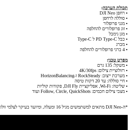
תכולת הערכה
:
• רחפן DJI Neo
• סוללה לרחפן
• מגני פרופלור
• זוג פרופלורים להחלפה
• מגן גימבל
• כבל PD Type-C ל Type-C
• מברג
• 4 ברגי פרופלורים להחלפה
מפרט טכני
:
• משקל: 135 גרם
• רזולוציית צילום: 4K/30fps
• מערכת ייצוב: RockSteady ו-HorizonBalancing
• חיי סוללה: עד 20 דקות טיסה
• שליטה: Wi-Fi, אפליקציית DJI Fly, פקודות קוליות
• מצבי צילום חכמים: Follow, Circle, QuickShots ועוד
*ה-DJI Neo מתאים למשתמשים מגיל 16 ומעלה, ומיועד בעיקר לצלמי וולוגים ולתיעוד חוויות יומיומיות כמו טיולים, ספורט ובילויים משפחתיים.