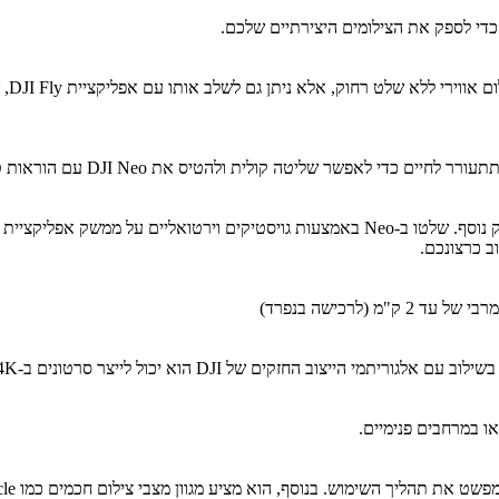
ב כרצונכם.
ו במרחבים פנימיים.
וא מציע מגוון מצבי צילום חכמים כמו Follow, Circle ו-QuickShots להעצמת התכנים הוויזואליים שלך.