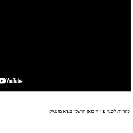
אחריות לשנה ע"י היבואן הרשמי בנדא מגנטיק