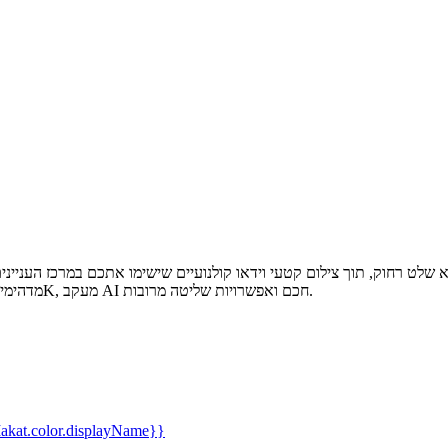
מדהימים, בפנים ובחוץ וקחו את היצירתיות שלכם לקצה עם צילום וידאו באיכות 4K, מעקב AI חכם ואפשרויות שליטה מרובות.
kat.color.displayName}}