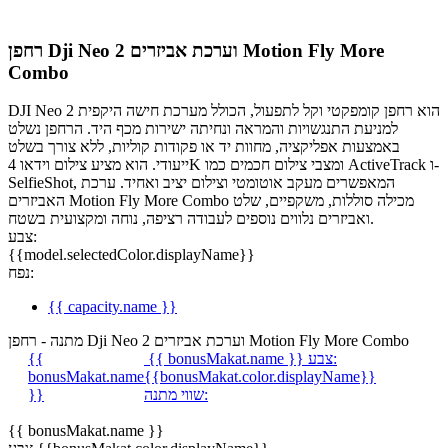
רחפן Dji Neo 2 וערכת אביזרים Motion Fly More
Combo
DJI Neo 2 הוא רחפן קומפקטי וקל לתפעול, הכולל מערכת חישה היקפית
למניעת התנגשויות והמראה ונחיתה ישירות מכף היד. הרחפן נשלט
באמצעות אפליקציה, מחוות יד או פקודות קוליות, ללא צורך בשלט
ייעודי. הוא מציע צילום וידאו 4K ומצבי צילום חכמים כמו ActiveTrack ו-
SelfieShot, המאפשרים מעקב אוטומטי וצילום יציב ואחיד. ערכת
האביזרים Motion Fly More Combo מכילה סוללות, משקפיים, שלט
ואביזרים נלווים נוספים לעבודה רציפה, נוחה ומקצועית בשטח.
צבע:
{{model.selectedColor.displayName}}
נפח:
{{ capacity.name }}
מתנה - רחפן Dji Neo 2 וערכת אביזרים Motion Fly More Combo
צבע:
{{ bonusMakat.name }}
{{
bonusMakat.name
{{bonusMakat.color.displayName}}
שווי מתנה:
}}
{{ bonusMakat.name }}