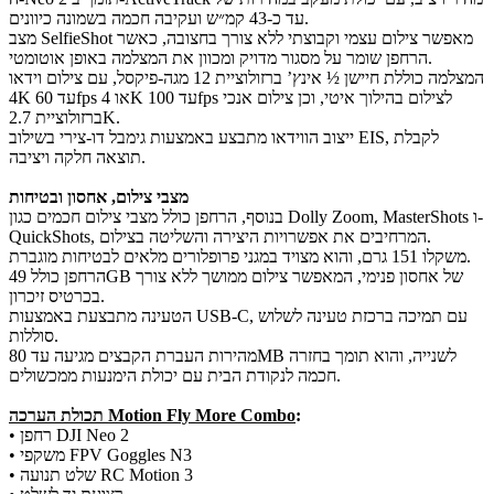
עד כ-43 קמ״ש ועקיבה חכמה בשמונה כיוונים.
מצב SelfieShot מאפשר צילום עצמי וקבוצתי ללא צורך בחצובה, כאשר
הרחפן שומר על מסגור מדויק ומכוון את המצלמה באופן אוטומטי.
המצלמה כוללת חיישן ½ אינץ’ ברזולוציית 12 מגה-פיקסל, עם צילום וידאו
4K עד 60fps או 4K עד 100fps לצילום בהילוך איטי, וכן צילום אנכי
ברזולוציית 2.7K.
ייצוב הווידאו מתבצע באמצעות גימבל דו-צירי בשילוב EIS, לקבלת
תוצאה חלקה ויציבה.
מצבי צילום, אחסון ובטיחות
בנוסף, הרחפן כולל מצבי צילום חכמים כגון Dolly Zoom, MasterShots ו-
QuickShots, המרחיבים את אפשרויות היצירה והשליטה בצילום.
משקלו 151 גרם, והוא מצויד במגני פרופלורים מלאים לבטיחות מוגברת.
הרחפן כולל 49GB של אחסון פנימי, המאפשר צילום ממושך ללא צורך
בכרטיס זיכרון.
הטעינה מתבצעת באמצעות USB-C, עם תמיכה ברכזת טעינה לשלוש
סוללות.
מהירות העברת הקבצים מגיעה עד 80MB לשנייה, והוא תומך בחזרה
חכמה לנקודת הבית עם יכולת הימנעות ממכשולים.
:
תכולת הערכה Motion Fly More Combo
• רחפן DJI Neo 2
• משקפי FPV Goggles N3
• שלט תנועה RC Motion 3