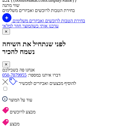
צבע {{bonusMakat.color.displayName}}
שווי מתנה
בחירת הטבות לרוכשים ואביזרים משלימים
בחירת הטבות לרוכשים ואביזרים משלימים
עדכנו אותי כשהמוצר חוזר למלאי
✕
לפני שנתחיל את השיחה
נשמח להכיר
✕
אנחנו פה בשבילכם
דברו איתנו במספר:
050-7079955
להוסיף מבצעים ואביזרים למכשיר
עוד על המוצר
מבצע לרוכשים
מבצע