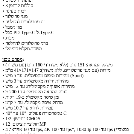
• רצועת יד לשלט
• 3 סוללות לרחפן
• רכזת טעינה
• מגני פרופלור
• זוג פרופלורים להחלפה
• מגן גימבל
• כבל PD Type-C ל-Type-C
• מברג
• ברגי פרופלורים להחלפה
• משדר-מקלט דיגיטלי
:
מפרט טכני
• משקל המראה: 151 גרם (ללא משדר) / 160 גרם (עם משדר)
• מידות (עם מגני פרופלורים, ללא משדר): 147×171×41 מ"מ
• מהירות טיפוס מקסימלית: עד 5 מ/ש (Sport)
• מהירות ירידה מקסימלית: עד 3 מ/ש
• מהירות אופקית מקסימלית: עד 12 מ/ש
• גובה המראה מקסימלי: עד 2000 מ'
• זמן טיסה מקסימלי: כ-19 דקות
• מרחק טיסה מקסימלי: עד 7 ק"מ
• עמידות לרוח: עד 10.7 מ/ש
• טמפרטורת פעולה: -10° עד 40° C
• חיישן: 1/2" CMOS
• רזולוציית צילום: 12MP
• וידאו: 4K עד 60 fps, 4K עד 100 fps*, ו-1080p עד 100 fps (*במצבי