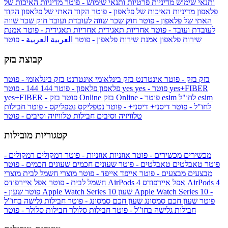
ותנאי שימוש
מדיניות פרטיות ותנאי שימוש - פוטר
מדיניות האיכות של
פלאפון
מדיניות האיכות של פלאפון - פוטר
הקוד האתי של פלאפון
הקוד
האתי של פלאפון - פוטר
חוק שכר שווה לעובדת ועובד
חוק שכר שווה
לעובדת ועובד - פוטר
אחריות תאגידית
אחריות תאגידית - פוטר
אמנת
שירות פלאפון
אמנת שירות פלאפון - פוטר
العربية
العربية - פוטר
קבוצת בזק
בזק
בזק - פוטר
אינטרנט בזק בינלאומי
אינטרנט בזק בינלאומי - פוטר
yes+FIBER
yes - פוטר
yes
144 - פוטר
פלאפון
פלאפון - פוטר
144
esim
esim לחו"ל
בזק Online - פוטר
בזק Online
yes+FIBER - פוטר
לחו"ל - פוטר
דיסני+
דיסני+ - פוטר
נטפליקס
נטפליקס - פוטר
חבילות
טלוויזיה וסיבים
חבילות טלוויזיה וסיבים - פוטר
קטגוריות מובילות
מכשירים
מכשירים - פוטר
אוזניות
אוזניות - פוטר
רמקולים
רמקולים -
פוטר
טאבלטים
טאבלטים - פוטר
שעונים חכמים
שעונים חכמים - פוטר
מבצעים
מבצעים - פוטר
אייפד
אייפד - פוטר
מוצרי חשמל לבית
מוצרי
אפל איירפודס AirPods 4
אפל איירפודס AirPods 4
חשמל לבית - פוטר
שעון Apple Watch Series 10 -
שעון Apple Watch Series 10
- פוטר
פוטר
שעון חכם סמסונג
שעון חכם סמסונג - פוטר
חבילות גלישה בחו"ל
חבילות גלישה בחו"ל - פוטר
חבילות סלולר
חבילות סלולר - פוטר