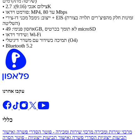
שליטה מתקדמים)
• צילום אנכי (9:16): 2.7K
• פורמט וידאו: MP4, עד 80 Mbps
• ייצוב: גימבל מכני דו-צירי + EIS (זמינות חלק מהפיצ’רים תלויה בצורת
השליטה)
• אחסון פנימי: 49GB, לא תומך בכרטיס microSD
• שידור וידאו: Wi-Fi
• תמיכה בשידור עם משדר דיגיטלי (O4)
• Bluetooth 5.2
עקבו אחרנו
כללי
מרכזי שירות ומכירה
מרכזי שירות ומכירה - פוטר
הסדרי פשרה ואישור
תביעות ייצוגיות
הסדרי פשרה ואישור תביעות ייצוגיות - פוטר
הסרה