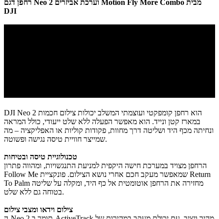
מבית
רחפן דגם Neo 2 וערכת אביזרים Motion Fly More Combo
DJI
DJI Neo 2 הוא רחפן קומפקטי ועוצמתי המשלב יכולות צילום חכמות
במארז קטן ונייד. הוא מאפשר הפעלה ללא שלט ייעודי, כולל המראה
ונחיתה מכף היד ושליטה דרך מחוות, פקודות קוליות או האפליקציה – מה
שמייצר חוויית טיסה נגישה ופשוטה.
טכנולוגיית טיסה ובטיחות
הרחפן מצויד במערכת חישה היקפית למניעת התנגשויות, ומהווה פתרון
Follow Me שמאפשר מעקב חכם אחרי נושא הצילום. פונקציית Return
To Palm מחזירה את הרחפן אוטומטית אל כף היד, ומקלה על שליטה
בטוחה גם ללא שלט.
צילום וידאו ומצבי צילום
ה-Neo 2 תומך ב-ActiveTrack מהיר ויציב, עם יכולת מעקב במהירות של