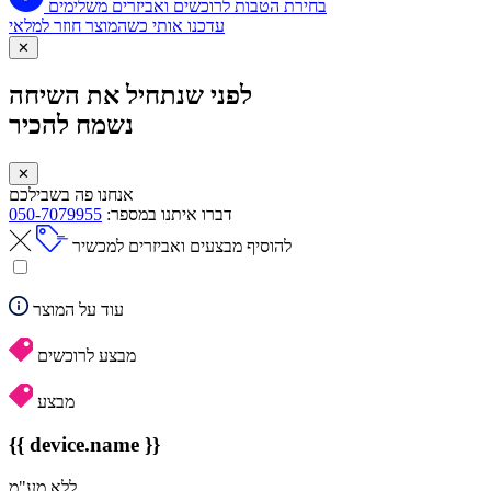
בחירת הטבות לרוכשים ואביזרים משלימים
עדכנו אותי כשהמוצר חוזר למלאי
✕
לפני שנתחיל את השיחה
נשמח להכיר
✕
אנחנו פה בשבילכם
דברו איתנו במספר:
050-7079955
להוסיף מבצעים ואביזרים למכשיר
עוד על המוצר
מבצע לרוכשים
מבצע
{{ device.name }}
ללא מע"מ