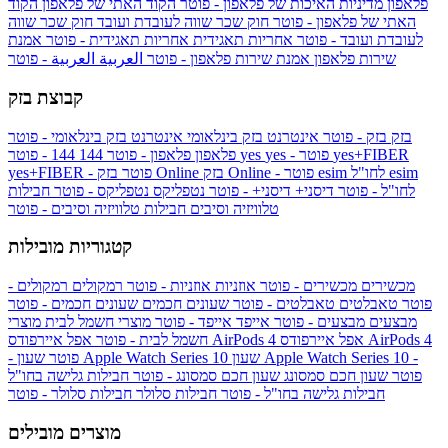
פלאפון
מדיניות האיכות של פלאפון - פוטר
הקוד האתי של פלאפון
הקוד
האתי של פלאפון - פוטר
חוק שכר שווה לעובדת ועובד
חוק שכר שווה
לעובדת ועובד - פוטר
אחריות תאגידית
אחריות תאגידית - פוטר
אמנת
שירות פלאפון
אמנת שירות פלאפון - פוטר
العربية
العربية - פוטר
קבוצת בזק
בזק
בזק - פוטר
אינטרנט בזק בינלאומי
אינטרנט בזק בינלאומי - פוטר
yes+FIBER
yes - פוטר
yes
144 - פוטר
פלאפון
פלאפון - פוטר
144
esim
esim לחו"ל
בזק Online - פוטר
בזק Online
yes+FIBER - פוטר
לחו"ל - פוטר
דיסני+
דיסני+ - פוטר
נטפליקס
נטפליקס - פוטר
חבילות
טלוויזיה וסיבים
חבילות טלוויזיה וסיבים - פוטר
קטגוריות מובילות
מכשירים
מכשירים - פוטר
אוזניות
אוזניות - פוטר
רמקולים
רמקולים -
פוטר
טאבלטים
טאבלטים - פוטר
שעונים חכמים
שעונים חכמים - פוטר
מבצעים
מבצעים - פוטר
אייפד
אייפד - פוטר
מוצרי חשמל לבית
מוצרי
אפל איירפודס AirPods 4
אפל איירפודס AirPods 4
חשמל לבית - פוטר
שעון Apple Watch Series 10 -
שעון Apple Watch Series 10
- פוטר
פוטר
שעון חכם סמסונג
שעון חכם סמסונג - פוטר
חבילות גלישה בחו"ל
חבילות גלישה בחו"ל - פוטר
חבילות סלולר
חבילות סלולר - פוטר
מוצרים מובילים