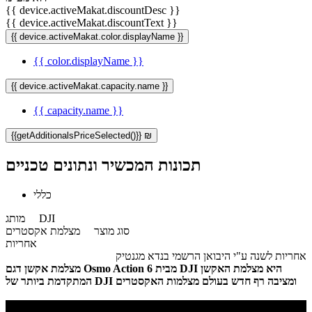
{{ device.activeMakat.discountDesc }}
{{ device.activeMakat.discountText }}
{{ device.activeMakat.color.displayName }}
{{ color.displayName }}
{{ device.activeMakat.capacity.name }}
{{ capacity.name }}
{{getAdditionalsPriceSelected()}} ₪
תכונות המכשיר ונתונים טכניים
כללי
DJI
מותג
סוג מוצר
מצלמת אקסטרים
אחריות
אחריות לשנה ע"י היבואן הרשמי בנדא מגנטיק
מצלמת אקשן דגם Osmo Action 6 מבית DJI היא מצלמת האקשן
המתקדמת ביותר של DJI ומציבה רף חדש בעולם מצלמות האקסטרים