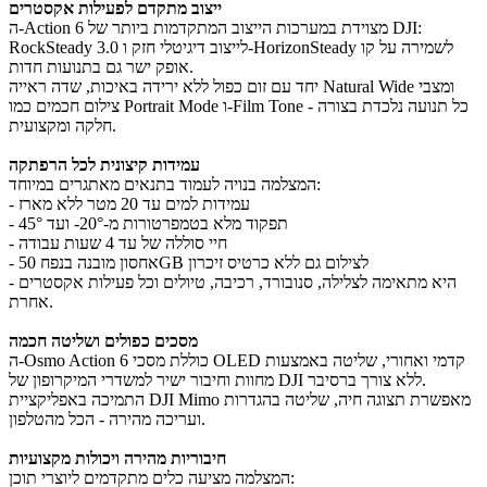
ייצוב מתקדם לפעילות אקסטרים
ה‑Action 6 מצוידת במערכות הייצוב המתקדמות ביותר של DJI:
RockSteady 3.0 לייצוב דיגיטלי חזק ו‑HorizonSteady לשמירה על קו
אופק ישר גם בתנועות חדות.
יחד עם זום כפול ללא ירידה באיכות, שדה ראייה Natural Wide ומצבי
צילום חכמים כמו Portrait Mode ו‑Film Tone - כל תנועה נלכדת בצורה
חלקה ומקצועית.
עמידות קיצונית לכל הרפתקה
המצלמה בנויה לעמוד בתנאים מאתגרים במיוחד:
- עמידות למים עד 20 מטר ללא מארז
- תפקוד מלא בטמפרטורות מ‑20°‑ ועד 45°
- חיי סוללה של עד 4 שעות עבודה
- אחסון מובנה בנפח 50GB לצילום גם ללא כרטיס זיכרון
- היא מתאימה לצלילה, סנובורד, רכיבה, טיולים וכל פעילות אקסטרים
אחרת.
מסכים כפולים ושליטה חכמה
ה‑Osmo Action 6 כוללת מסכי OLED קדמי ואחורי, שליטה באמצעות
מחוות וחיבור ישיר למשדרי המיקרופון של DJI ללא צורך ברסיבר.
התמיכה באפליקציית DJI Mimo מאפשרת תצוגה חיה, שליטה בהגדרות
ועריכה מהירה - הכל מהטלפון.
חיבוריות מהירה ויכולות מקצועיות
המצלמה מציעה כלים מתקדמים ליוצרי תוכן: