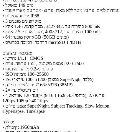
• משקל: ‎149 גרם
• עמידות למים: עד 20 מטר ללא מארז, עד 60 מטר עם מארז ייעודי
• דירוג עמידות: IP68
• 3 מיקרופונים מובנים
• מסך קדמי: 1.46 אינץ', ‎342×342, בהירות עד ‎800 nits
• מסך אחורי: 2.5 אינץ', ‎400×712, בהירות עד ‎1000 nits
• אחסון מובנה: 64GB (50GB זמינים)
• הרחבה: תמיכה בכרטיס microSD עד 1TB
:
מצלמה וביצועים
• חיישן: ‎1/1.1" CMOS
• עדשה: זווית ‎155°, צמצם משתנה f/2.0–f/4.0
• פוקוס: מ‑0.2 מ' ועד אינסוף
• ISO תמונה: ‎100–25600
• ISO וידאו: ‎100–51200 (במצב SuperNight בלבד)
• רזולוציית תמונה: ‎7168×5376 (38MP)
• זום דיגיטלי: עד ×2
• וידאו: 4K עד 120fps (ביחסי 4:3, 16:9 ו‑9:16), 2.7K עד
120fps 1080p עד 240fps
• מצבי צילום: SuperNight, Subject Tracking, Slow Motion,
Hyperlapse, Timelapse
:
סוללה
• קיבולת: ‎1950mAh