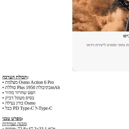
:
תכולת הערכה
• מצלמת Osmo Action 6 Pro
• סוללת Plus בקיבולת 1950mAh
• תפס שחרור מהיר
• בסיס מעוגל דביק
• בורג נעילה Osmo
• כבל PD Type‑C ל‑Type‑C
:
מפרט טכני
:
מבנה ועמידות
• מידות: ‎72.8×47.2×33.1 מ"מ