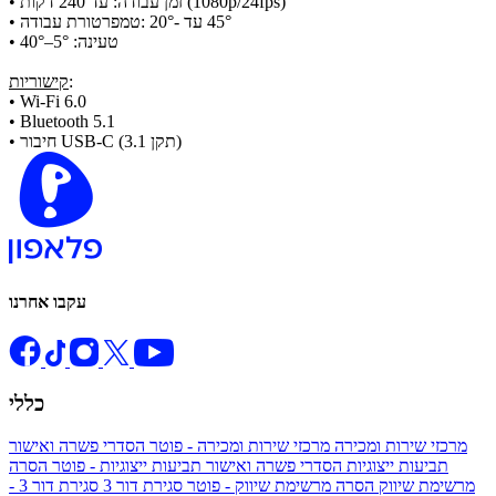
• זמן עבודה: עד 240 דקות (1080p/24fps)
• טמפרטורת עבודה: ‎20°‑ עד ‎45°
• טעינה: 5°–40°
:
קישוריות
• Wi‑Fi 6.0
• Bluetooth 5.1
• חיבור USB‑C (תקן 3.1)
עקבו אחרנו
כללי
מרכזי שירות ומכירה
מרכזי שירות ומכירה - פוטר
הסדרי פשרה ואישור
תביעות ייצוגיות
הסדרי פשרה ואישור תביעות ייצוגיות - פוטר
הסרה
מרשימת שיווק
הסרה מרשימת שיווק - פוטר
סגירת דור 3
סגירת דור 3 -