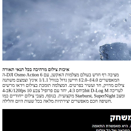
איכות צילום מרהיבה בכל תנאי תאורה
ה‑DJI Osmo Action 6 מציבה רף חדש בעולם מצלמות האקשן, עם
חיישן גדול בגודל 1/1.1 אינץ' וצמצם משתנה f/2.0–f/4.0 המאפשרים
צילום מדויק, חד ועשיר בפרטים. המצלמה תומכת בצילום וידאו מרשים
ב‑4K/120fps ביחס 4:3, יחד עם פרופיל צבע 10bit D‑Log M לעריכה
מקצועית. בנוסף, מצבי צילום ייחודיים כמו Starburst, ‏SuperNight ומצב
חשיפה חכם מאפשרים יצירתיות מלאה בכל שעות היום והלילה.