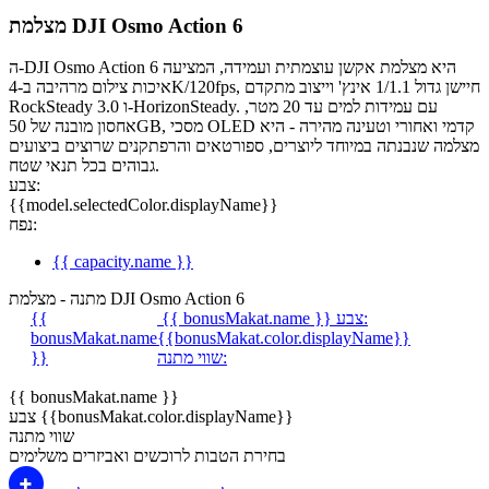
מצלמת DJI Osmo Action 6
ה‑DJI Osmo Action 6 היא מצלמת אקשן עוצמתית ועמידה, המציעה
איכות צילום מרהיבה ב‑4K/120fps, חיישן גדול 1/1.1 אינץ' וייצוב מתקדם
RockSteady 3.0 ו‑HorizonSteady. עם עמידות למים עד 20 מטר,
אחסון מובנה של 50GB, מסכי OLED קדמי ואחורי וטעינה מהירה - היא
מצלמה שנבנתה במיוחד ליוצרים, ספורטאים והרפתקנים שרוצים ביצועים
גבוהים בכל תנאי שטח.
צבע:
{{model.selectedColor.displayName}}
נפח:
{{ capacity.name }}
מתנה - מצלמת DJI Osmo Action 6
צבע:
{{ bonusMakat.name }}
{{
bonusMakat.name
{{bonusMakat.color.displayName}}
שווי מתנה:
}}
{{ bonusMakat.name }}
צבע {{bonusMakat.color.displayName}}
שווי מתנה
בחירת הטבות לרוכשים ואביזרים משלימים