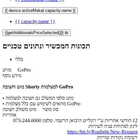
{{ device.activeMakat.capacity.name }}
{{ capacity.name }}
{{getAdditionalsPriceSelected()}} ₪
תכונות המכשיר ונתונים טכניים
כללי
GoPro
מותג
מידע נוסף
למצלמות GoPro
מוט וחצובה Shorty
מוט סלפי המשלב גם חצובה למצלמה
•
מתאים לשימוש עם כלל מצלמות GoPro
•
סוג מוצר
מוט משולב חצובה
אחריות
12 חודשי אחריות ע"י רונלייט היבואן הרשמי. טלפון 073-244-6060
לינק לפתיחת פניה לשירות:
https://bit.ly/Ronlight-New-Request
רשימת נקודות שירות: