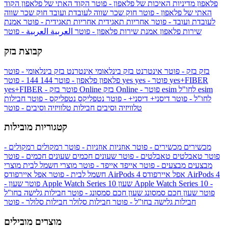
פלאפון
מדיניות האיכות של פלאפון - פוטר
הקוד האתי של פלאפון
הקוד
האתי של פלאפון - פוטר
חוק שכר שווה לעובדת ועובד
חוק שכר שווה
לעובדת ועובד - פוטר
אחריות תאגידית
אחריות תאגידית - פוטר
אמנת
שירות פלאפון
אמנת שירות פלאפון - פוטר
العربية
العربية - פוטר
קבוצת בזק
בזק
בזק - פוטר
אינטרנט בזק בינלאומי
אינטרנט בזק בינלאומי - פוטר
yes+FIBER
yes - פוטר
yes
144 - פוטר
פלאפון
פלאפון - פוטר
144
esim
esim לחו"ל
בזק Online - פוטר
בזק Online
yes+FIBER - פוטר
לחו"ל - פוטר
דיסני+
דיסני+ - פוטר
נטפליקס
נטפליקס - פוטר
חבילות
טלוויזיה וסיבים
חבילות טלוויזיה וסיבים - פוטר
קטגוריות מובילות
מכשירים
מכשירים - פוטר
אוזניות
אוזניות - פוטר
רמקולים
רמקולים -
פוטר
טאבלטים
טאבלטים - פוטר
שעונים חכמים
שעונים חכמים - פוטר
מבצעים
מבצעים - פוטר
אייפד
אייפד - פוטר
מוצרי חשמל לבית
מוצרי
אפל איירפודס AirPods 4
אפל איירפודס AirPods 4
חשמל לבית - פוטר
שעון Apple Watch Series 10 -
שעון Apple Watch Series 10
- פוטר
פוטר
שעון חכם סמסונג
שעון חכם סמסונג - פוטר
חבילות גלישה בחו"ל
חבילות גלישה בחו"ל - פוטר
חבילות סלולר
חבילות סלולר - פוטר
מוצרים מובילים