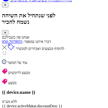
בחירת הטבות לרוכשים ואביזרים משלימים
✕
לפני שנתחיל את השיחה
נשמח להכיר
✕
אנחנו פה בשבילכם
דברו איתנו במספר:
050-7079955
להוסיף מבצעים ואביזרים למכשיר
עוד על המוצר
מבצע לרוכשים
מבצע
{{ device.name }}
ללא מע"מ
{{ device.activeMakat.discountDesc }}