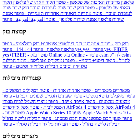
פלאפון
מדיניות האיכות של פלאפון - פוטר
הקוד האתי של פלאפון
הקוד
האתי של פלאפון - פוטר
חוק שכר שווה לעובדת ועובד
חוק שכר שווה
לעובדת ועובד - פוטר
אחריות תאגידית
אחריות תאגידית - פוטר
אמנת
שירות פלאפון
אמנת שירות פלאפון - פוטר
العربية
العربية - פוטר
קבוצת בזק
בזק
בזק - פוטר
אינטרנט בזק בינלאומי
אינטרנט בזק בינלאומי - פוטר
yes+FIBER
yes - פוטר
yes
144 - פוטר
פלאפון
פלאפון - פוטר
144
esim
esim לחו"ל
בזק Online - פוטר
בזק Online
yes+FIBER - פוטר
לחו"ל - פוטר
דיסני+
דיסני+ - פוטר
נטפליקס
נטפליקס - פוטר
חבילות
טלוויזיה וסיבים
חבילות טלוויזיה וסיבים - פוטר
קטגוריות מובילות
מכשירים
מכשירים - פוטר
אוזניות
אוזניות - פוטר
רמקולים
רמקולים -
פוטר
טאבלטים
טאבלטים - פוטר
שעונים חכמים
שעונים חכמים - פוטר
מבצעים
מבצעים - פוטר
אייפד
אייפד - פוטר
מוצרי חשמל לבית
מוצרי
אפל איירפודס AirPods 4
אפל איירפודס AirPods 4
חשמל לבית - פוטר
שעון Apple Watch Series 10 -
שעון Apple Watch Series 10
- פוטר
פוטר
שעון חכם סמסונג
שעון חכם סמסונג - פוטר
חבילות גלישה בחו"ל
חבילות גלישה בחו"ל - פוטר
חבילות סלולר
חבילות סלולר - פוטר
מוצרים מובילים