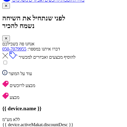
בחירת הטבות לרוכשים ואביזרים משלימים
✕
לפני שנתחיל את השיחה
נשמח להכיר
✕
אנחנו פה בשבילכם
דברו איתנו במספר:
050-7079955
להוסיף מבצעים ואביזרים למכשיר
עוד על המוצר
מבצע לרוכשים
מבצע
{{ device.name }}
ללא מע"מ
{{ device.activeMakat.discountDesc }}