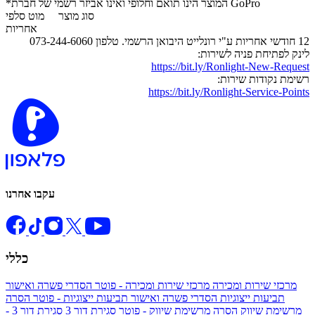
*המוצר הינו תואם וחלופי ואינו אביזר רשמי של חברת GoPro
סוג מוצר
מוט סלפי
אחריות
12 חודשי אחריות ע"י רונלייט היבואן הרשמי. טלפון 073-244-6060
לינק לפתיחת פניה לשירות:
https://bit.ly/Ronlight-New-Request
רשימת נקודות שירות:
https://bit.ly/Ronlight-Service-Points
עקבו אחרנו
כללי
מרכזי שירות ומכירה
מרכזי שירות ומכירה - פוטר
הסדרי פשרה ואישור
תביעות ייצוגיות
הסדרי פשרה ואישור תביעות ייצוגיות - פוטר
הסרה
מרשימת שיווק
הסרה מרשימת שיווק - פוטר
סגירת דור 3
סגירת דור 3 -