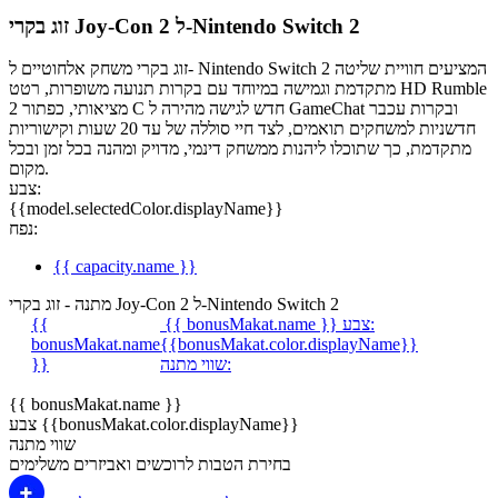
זוג בקרי Joy-Con 2 ל-Nintendo Switch 2
זוג בקרי משחק אלחוטיים ל- Nintendo Switch 2 המציעים חוויית שליטה
מתקדמת וגמישה במיוחד עם בקרות תנועה משופרות, רטט HD Rumble
2 מציאותי, כפתור C חדש לגישה מהירה ל GameChat ובקרות עכבר
חדשניות למשחקים תואמים, לצד חיי סוללה של עד 20 שעות וקישוריות
מתקדמת, כך שתוכלו ליהנות ממשחק דינמי, מדויק ומהנה בכל זמן ובכל
מקום.
צבע:
{{model.selectedColor.displayName}}
נפח:
{{ capacity.name }}
מתנה - זוג בקרי Joy-Con 2 ל-Nintendo Switch 2
צבע:
{{ bonusMakat.name }}
{{
bonusMakat.name
{{bonusMakat.color.displayName}}
שווי מתנה:
}}
{{ bonusMakat.name }}
צבע {{bonusMakat.color.displayName}}
שווי מתנה
בחירת הטבות לרוכשים ואביזרים משלימים