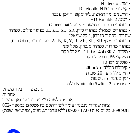
• יצרן: Nintendo
• קישוריות: Bluetooth, NFC
• חיישנים: מד תאוצה, ג'ירוסקופ, חיישן עכבר
• רטט: HD Rumble 2
• כפתור: כפתור C לגישה מהירה ל GameChat
• כפתורים שמאל: כפתורי כיוון, L, ZL, SL, SR, כפתור צילום, כפתור
שחרור, כפתור סנכרון, מקל שמאלי
• כפתורים ימין: A, B, X, Y, R, ZR, SL, SR, כפתור בית, כפתור C,
כפתור שחרור, כפתור סנכרון, מקל ימני
• מידות: 116x14.4x30.7 מ"מ לכל בקר
• משקל: 66 גרם לכל בקר
• סוללה: Li-ion
• קיבולת סוללה: 500mAh
• חיי סוללה: עד 20 שעות
• זמן טעינה: 3.5 שעות
• תאימות: Nintendo Switch 2 בלבד
סוג מוצר
בקר משחק
אחריות
אחריות לשנה ע"י נינטנדו היבואן הרשמי
צוות שגרירי נינטנדו עומד לשירותכם בוואטסאפ במספר 052-
3696928 בימים א-ה 09:00-17:00 (ללא ערבי חג, חגים, ימי שישי ושבת)