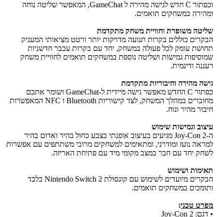
וכפתור C חדש לגישה מהירה ל GameChat, המאפשר שליטה נוחה
ומהירה במשחקים תואמים.
שליטה משופרת וחוויית משחק מתקדמת
הבקרים כוללים בקרות תנועה מדויקות יותר ורטט מציאותי המעניק
תחושת עומק לכל פעולה במשחק, יחד עם בקרות עכבר חדשניות
שמוסיפות גמישות ושליטה נוספת במשחקים תואמים לחוויית משחק
רעננה ודינמית.
גישה מהירה וחיבוריות מתקדמת
כפתור C החדש מאפשר גישה מיידית ל-GameChat ושומר אתכם
מחוברים במהלך המשחק, לצד קישוריות Bluetooth ו NFC המאפשרות
חיבור מהיר ונוח.
עיצוב וגמישות שימוש
ה-Joy-Con 2 מגיעים בעיצוב אופנתי בצבע כחול בהיר ואדום בהיר
למראה נועז ומודרני, ומתאימים למשחקים מרובי משתתפים עם אפשרות
לשחק יחד עם חבר במצב מקומי מיד עם פתיחת האריזה.
תאימות ושימוש
הבקרים מיועדים לשימוש עם קונסולת Nintendo Switch 2 בלבד
ותומכים במשחקים תואמים.
מפרט טכני
:
• דגם: Joy-Con 2