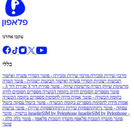
עקבו אחרנו
כללי
מרכזי שירות ומכירה
מרכזי שירות ומכירה - פוטר
הסדרי פשרה ואישור
תביעות ייצוגיות
הסדרי פשרה ואישור תביעות ייצוגיות - פוטר
הסרה
מרשימת שיווק
הסרה מרשימת שיווק - פוטר
סגירת דור 3
סגירת דור 3 -
פוטר
מספרים חסומים לחיוג בקומה הכשרה
מספרים חסומים לחיוג
בקומה הכשרה - פוטר
אמות מידה לחסימת מספרים בקומה הכשרה
אמות מידה לחסימת מספרים בקומה הכשרה - פוטר
ביטול עסקה
ביטול
עסקה - פוטר
ניתוק/הפסקת שירות
ניתוק/הפסקת שירות - פוטר
נגישות
IsraelieSIM by Pelephone -
IsraelieSIM by Pelephone
נגישות - פוטר
פוטר
מועדון הטבות פלאפון
מועדון הטבות פלאפון - פוטר
בלוג
בלוג -
פוטר