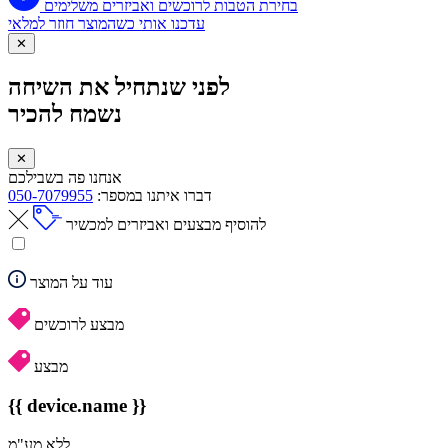
בחירת הטבות לרוכשים ואביזרים משלימים
עדכנו אותי כשהמוצר חוזר למלאי
✕
לפני שנתחיל את השיחה
נשמח להכיר
✕
אנחנו פה בשבילכם
דברו איתנו במספר:
050-7079955
להוסיף מבצעים ואביזרים למכשיר
עוד על המוצר
מבצע לרוכשים
מבצע
{{ device.name }}
ללא מע"מ