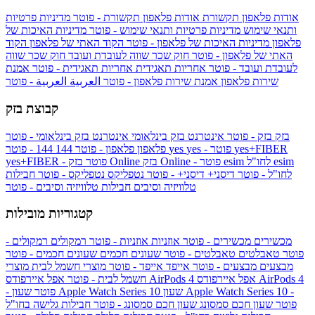
אודות פלאפון תקשורת
אודות פלאפון תקשורת - פוטר
מדיניות פרטיות
ותנאי שימוש
מדיניות פרטיות ותנאי שימוש - פוטר
מדיניות האיכות של
פלאפון
מדיניות האיכות של פלאפון - פוטר
הקוד האתי של פלאפון
הקוד
האתי של פלאפון - פוטר
חוק שכר שווה לעובדת ועובד
חוק שכר שווה
לעובדת ועובד - פוטר
אחריות תאגידית
אחריות תאגידית - פוטר
אמנת
שירות פלאפון
אמנת שירות פלאפון - פוטר
العربية
العربية - פוטר
קבוצת בזק
בזק
בזק - פוטר
אינטרנט בזק בינלאומי
אינטרנט בזק בינלאומי - פוטר
yes+FIBER
yes - פוטר
yes
144 - פוטר
פלאפון
פלאפון - פוטר
144
esim
esim לחו"ל
בזק Online - פוטר
בזק Online
yes+FIBER - פוטר
לחו"ל - פוטר
דיסני+
דיסני+ - פוטר
נטפליקס
נטפליקס - פוטר
חבילות
טלוויזיה וסיבים
חבילות טלוויזיה וסיבים - פוטר
קטגוריות מובילות
מכשירים
מכשירים - פוטר
אוזניות
אוזניות - פוטר
רמקולים
רמקולים -
פוטר
טאבלטים
טאבלטים - פוטר
שעונים חכמים
שעונים חכמים - פוטר
מבצעים
מבצעים - פוטר
אייפד
אייפד - פוטר
מוצרי חשמל לבית
מוצרי
אפל איירפודס AirPods 4
אפל איירפודס AirPods 4
חשמל לבית - פוטר
שעון Apple Watch Series 10 -
שעון Apple Watch Series 10
- פוטר
פוטר
שעון חכם סמסונג
שעון חכם סמסונג - פוטר
חבילות גלישה בחו"ל