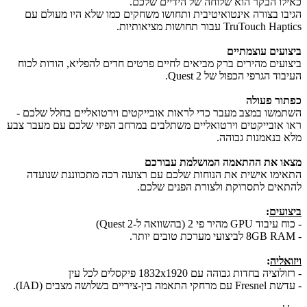
כאילו הבקר הוא שלוחה של הידיים שלכם.
הגיבו בצורה אינטואיטיבית ותחושו משחקים כמו שלא היו מעולם עם
TruTouch Haptics עבור תחושות מציאותיות.
ביצועים עוצמתיים
ביצועים מהירים ברק מביאים לחיים פרטים חדים להפליא, הודות לכוח
העיבוד הגרפי הכפול של Quest 2.
כפתור פעולה
השתמשו במצב מעבר כדי לראות אובייקטים וירטואליים בחלל שלכם -
ראו אובייקטים וירטואליים משתלבים במרחב הפיזי שלכם עם מעבר צבע
מלא בנאמנות גבוהה.
מצאו את ההתאמה המושלמת עבורכם
התאימו אישית את הנוחות שלכם עם רצועה רכה מתכווננת שנועדה
להתאים לתסרוקת ולצורת הפנים שלכם.
ביצועים
:
- כוח עיבוד GPU מהיר פי 2 (בהשוואה ל-Quest 2)
- 8GB RAM לביצועי מערכת טובים יותר.
ויזואליה
:
- רזולוציה בחדות גבוהה עם 1832x1920 פיקסלים לכל עין
- עדשת Fresnel עם מרחקי התאמה בין-ציריים בשלושה מצבים (IAD).