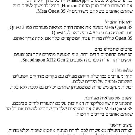
כמו פייסבוק, אינסטגרם ו-WhatsApp - הכל בתוך האוזניות.
אם רכשתם בעבר תוכן מחנות Horizon, תוכלו להמשיך לשחק במה
שאתם אוהבים כשאתם משדרגים ל- Meta Quest 3S.
ראו את ההבדל
Meta Quest 3S מציגה את אותה חווית מציאות מעורבת כמו Quest 3,
עם רזולוציה וצבע פי 4.5 בהשוואה ל-Quest 2.
Quest 3S כוללת מרווח עבור המשקפיים שלך אם אתה צריך אותם.
פרטים שתבחינו בהם
הפרטים החזותיים חדים יותר, זמני הטעינה מהירים יותר והביצועים
חלקים יותר הודות לערכת השבבים Snapdragon XR2 Gen 2.
שלטו על זה
תהיו מעורבים כמו שלא הייתם מעולם עם בקרים מדויקים הפועלים
כשלוחה טבעית של הידיים שלכם.
יכולות מעקב משופרות שמשמעותן שאתם יכולים גם ללכת ללא בקר.
הקסם של מציאות מעורבת
התכוננו לזה שהאפליקציות האהובות עליכם יתעוררו לחיים סביבכם.
Meta Quest 3S משנה את המציאות שלך כך שתוכלו לעשות את כל מה
שאתם אוהבים בדרכים חדשות.
עיצוב חדשני
הצורה היעילה מאפשרת לכם לחוות תנועה אינטואיטיבית וקלט מדויק,