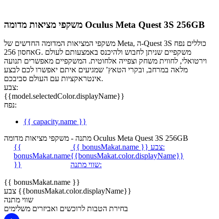
משקפי מציאות מדומה Oculus Meta Quest 3S 256GB
משקפי המציאות המדומה החדשים של Meta, ה-Quest 3S כוללים נפח
אחסון 256G. משקפיים שניתן לחבוש ולהיכנס באמצעותם לעולם
וירטואלי, לחווית משחק וצפייה אלחוטית. המשקפיים מאפשרים תנועה
מלאה במרחב, ובקרי הטאץ’ שמגיעים איתם יאפשרו לכם לבצע
אינטראקציות עם העולם סביבכם.
צבע:
{{model.selectedColor.displayName}}
נפח:
{{ capacity.name }}
מתנה - משקפי מציאות מדומה Oculus Meta Quest 3S 256GB
צבע:
{{ bonusMakat.name }}
{{
bonusMakat.name
{{bonusMakat.color.displayName}}
שווי מתנה:
}}
{{ bonusMakat.name }}
צבע {{bonusMakat.color.displayName}}
שווי מתנה
בחירת הטבות לרוכשים ואביזרים משלימים