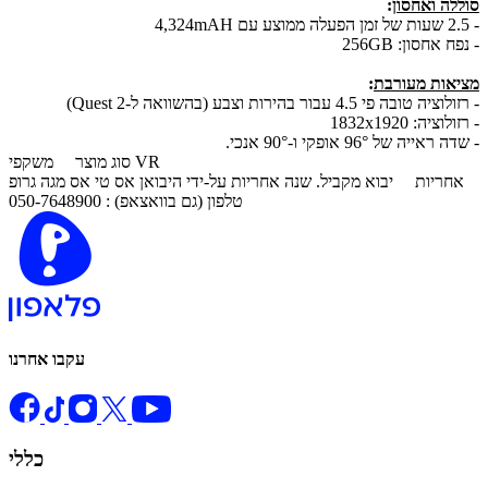
סוללה ואחסון
:
- 2.5 שעות של זמן הפעלה ממוצע עם 4,324mAH
- נפח אחסון: 256GB
מציאות מעורבת
:
- רזולוציה טובה פי 4.5 עבור בהירות וצבע (בהשוואה ל-Quest 2)
- רזולוציה: 1832x1920
- שדה ראייה של 96° אופקי ו-90° אנכי.
משקפי VR
סוג מוצר
אחריות
יבוא מקביל. שנה אחריות על-ידי היבואן אס טי אס מגה גרופ
טלפון (גם בוואצאפ) : 050-7648900
עקבו אחרנו
כללי