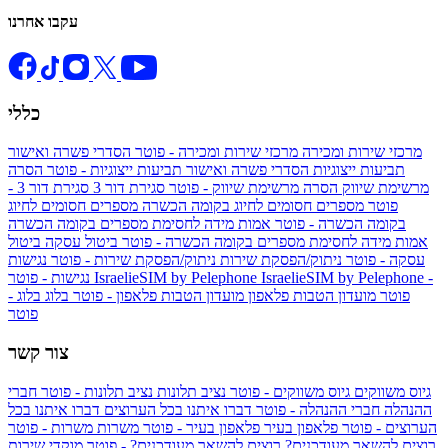
עקבו אחרנו
כללי
מרכזי שירות ומכירה
מרכזי שירות ומכירה - פוטר
הסדרי פשרה ואישור
תביעות ייצוגיות
הסדרי פשרה ואישור תביעות ייצוגיות - פוטר
הסרה
מרשימת שיווק
הסרה מרשימת שיווק - פוטר
סגירת דור 3
סגירת דור 3 -
פוטר
מספרים חסומים לחיוג בקומה הכשרה
מספרים חסומים לחיוג
בקומה הכשרה - פוטר
אמות מידה לחסימת מספרים בקומה הכשרה
אמות מידה לחסימת מספרים בקומה הכשרה - פוטר
ביטול עסקה
ביטול
עסקה - פוטר
ניתוק/הפסקת שירות
ניתוק/הפסקת שירות - פוטר
נגישות
IsraelieSIM by Pelephone -
IsraelieSIM by Pelephone
נגישות - פוטר
פוטר
מועדון הטבות פלאפון
מועדון הטבות פלאפון - פוטר
בלוג
בלוג -
פוטר
צור קשר
גיוס משווקים
גיוס משווקים - פוטר
נציב תלונות
נציב תלונות - פוטר
חברי
ההנהלה
חברי ההנהלה - פוטר
דברו איתנו בכל הערוצים
דברו איתנו בכל
הערוצים - פוטר
פלאפון בעיר
פלאפון בעיר - פוטר
משרות
משרות - פוטר
רוצים להשאר מעודכנים?
רוצים להשאר מעודכנים? - פוטר
מוקדי שירות