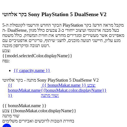
בקר אלחוטי Sony PlayStation 5 DualSense V2
הבקר החדש והרשמי לקונסולת ה-5 PlayStation מקבל מראה חדש! בקר
ה- DualSense, בעל מבנה ארגונומי ועיצוב ייחודי ב-2 צבעים כולל מגוון
מאפיינים אשר מעשירים ומגדירים מחדש את חווית המשחק. כולל משטח
מגע עליון, חיישני תנועה מובנים, לחצני שיתוף, טריגרים אדפטיביים עם
רטט תגובה ומיקרופון מובנה.
צבע:
{{model.selectedColor.displayName}}
נפח:
{{ capacity.name }}
מתנה - בקר אלחוטי Sony PlayStation 5 DualSense V2
צבע:
{{ bonusMakat.name }}
{{
bonusMakat.name
{{bonusMakat.color.displayName}}
שווי מתנה:
}}
{{ bonusMakat.name }}
צבע {{bonusMakat.color.displayName}}
שווי מתנה
בחירת הטבות לרוכשים ואביזרים משלימים