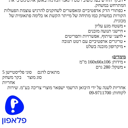
•
הבקר החדש בעל משוב רטט דינאמי המדמה באופן אולטימטיבי את
המתרחש במשחק.
•
כפתורי הדק אדפטיביים ומאפשרים לשחקנים להרגיש עוצמת הפעולות
הקורות במשחק כמו מתיחה של מייתר הקשת או בלימה פתאומית של
מכונית.
•
משטח מגע עליון
•
חיישני תנועה מובנים
•
לחצני שיתוף, אפשרויות ותפריטים
•
טריגרים אדפטיביים עם רטט תגובה
•
מיקרופון מובנה בשלט
מימדים
:
•
מידות: 160x66x106 מ"מ
•
משקל: 280 גרם
מתאים לדגם
סוני פלייסטיישן 5
סוג מוצר
בקר משחק
אחריות
אחריות לשנה על ידי היבואן הרשמי ישפאר מוצרי צריכה בע"מ. שירות
לקוחות: 09-9711700