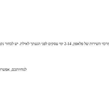
לנוחיותכם, אפשרות ל-36 תשלומים ללא תפיסת מסגרת אשראי תמורת תש