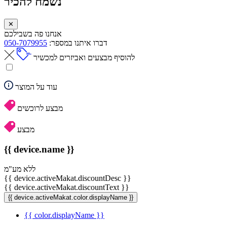
נשמח להכיר
✕
אנחנו פה בשבילכם
דברו איתנו במספר:
050-7079955
להוסיף מבצעים ואביזרים למכשיר
עוד על המוצר
מבצע לרוכשים
מבצע
{{ device.name }}
ללא מע"מ
{{ device.activeMakat.discountDesc }}
{{ device.activeMakat.discountText }}
{{ device.activeMakat.color.displayName }}
{{ color.displayName }}