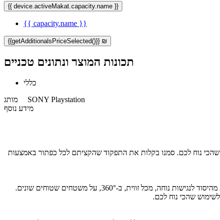
{{ device.activeMakat.capacity.name }}
{{ capacity.name }}
{{getAdditionalsPriceSelected()}} ₪
תכונות המוצר ונתונים טכניים
כללי
SONY Playstation
מותג
מידע נוסף
רך שהכי נוח לכם. סמנו בקלות את התפקוד שהקציתם לכל כפתור באמצעות
התאימו את האורך של זרוע ההרחבה בדיוק במיקום שמתאים לכם והשתמשו בכפתור הנעילה כדי לאבטח אותה במקום, לנוחות מרבית. גמישות מובנית מהיסוד לנגישות נוחה, מכל זווית, ב-360°, על משטחים שטוחים שונים.