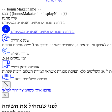
שווי מתנה:
{{ bonusMakat.name }}
צבע {{bonusMakat.color.displayName}}
שווי מתנה
בחירת הטבות לרוכשים ואביזרים משלימים
בחירת הטבות לרוכשים ואביזרים משלימים
שנה אחריות
שריון באילת
2-14 ימי עסקים
אחריות יבואן רשמי
לום ריבית שנתית
פריסת תשלומים נוחה
עדכנו אותי כשהמוצר חוזר למלאי
✕
לפני שנתחיל את השיחה