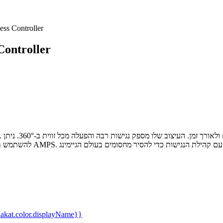
בקר נגיש אלחוטי ler
בקר נגיש אלחוט
kat.color.displayName}}