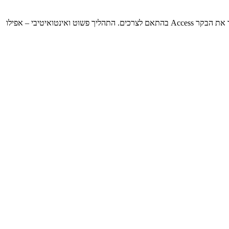
מארז נגיש, מיועד לפתיחה ביד אחת. תהליך ההדרכה למשתמשים חדשים נגיש בקלות מכל קונסולת PS5 כדי לעזור לגיימרים או למטפלים שלהם להגדיר את הבקר Access בהתאם לצרכים. התהליך פשוט ואינטואיטיבי – אפילו