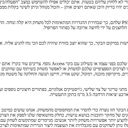
י לא ללחוץ עליהם בטעות. אתם יכולים אפילו להשתמש במצב "הפעלה/כיבו
יהיו בדיוק היכן שאתם רוצים אותן – והכול מנוהל וניתן לשינוי בקלות מממש
שחקנים יכולים ליצור ולשמור עד 30 פרופילים בהתאמה אישית בקונסולת PS5 שלהם, כך שבחירת ההגדרות המת
הלחצנים על ידי לחיצה ארוכה על כפתור הפרופיל.
שות במיקום הבקר, כך שהוא יוצב בזווית שיהיה לכם הכי נוח להגיע אליה.
כל מכשיר חיצוני – כולל מתגי טריגר של צד שלישי, ג'ויסטיקים אנלוגיים, כפתורים חיצונ
ה 3.5 מ"מ בתקן התעשייה.
כת הבקר הזו נוצרה כדי להסיר את המחסומים מהמשחק. אנחנו עושים כמיטב 
 רבות יותר ולאורך זמן ממושך יותר. הבקר Access בנוי על שנים של מחקר ותובנות בנושא נגישות, כחלק מ
הציע יותר אפשרויות משחק ליותר אנשים: מגיימרים שמתקשים לשחק עם מ
שלו נותן לשחקנים עם מוגבלויות את העוצמה ליצור הגדרות שמתאימות לצרכ