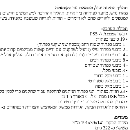
תהליך התקנה יעיל, מהמארז עד הקונסולה
למטפלים ולהורים שהם לא גיימרים – הודות לאריזה שעוצבה בקפידה, בשילוב עם קודי QR שמאפשרים לגשת למידע מפורט 
תכולת הערכה
:
•
בקר Access ל- PS5
•
19 כובעי כפתור:
- 1 כובע כפתור שטוח רחב (מכסה שני שקעי כפתור)
- 2 כובעי כפתור עילי (מועיל לשחקנים עם ידיים קטנות ממוקמים קרוב יותר למרכז)
- 4 כובעי כפתור עקומים (ניתן לדחוף אם מניחים אותו בחלק העליון או למשוך אם מניחים אותו לאורך החלק התחתון של הבקר)
- 8 כובעי כפתור רכים
- 4 כובעי כפתור שטוחים
•
3 כובעי מקל:
- 1 כובע מקל כדורי
- 1 כובע מקל סטנדרטי
- 1 כובע מקל כיפה
•
23 תגיות כפתור- תגי כפתור הניתנים להחלפה עבור שחקנים כדי לסמן בקלות אילו כניסות הם ממפים לכל כפתור
• כבל USB מסוג C ל- C באורך
1.5 מ'
•
מדריך להתחלה מהירה ומדריך בטיחות
•
הוראות להגדרת הבקר, הגדרות ממשק המשתמש ותצורות הכפתורים ב- PS5
מימדים:
מידות הבקר: 191x39x141 מ"מ
משקל: כ- 322 גרם