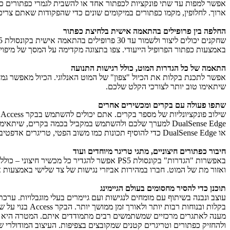
אפשר למפות עד שתי פונקציות לכפתור אחד או להשבית לגמרי כפתורים כד
ארוך. לחלופין, מקמו כפתורים במיקומים שונים כדי שהפקודות שאתם צריכים 
החלפה בין פרופילים בהתאמה אישית בלחיצת כפתור
באמצעות כפתור הפרופיל הייעודי. צפו בתצוגה מקדימה על המסך של מיפוי 
התאמה של כל הגדרות המוט, כולל רגישות התנועה
אפשר לתכנת בקלות את הכיול "צפון" של המוט האנלוגי. הכיול מאפשר גמי
שיתאימו טוב יותר לצורכי הקלט שלכם.
שתפו פעולה עם בקרים ומכשירים אחרים
שילוב פונקציונליות של מספר בקרים. אתם יכולים להשתמש בבקר Access שלכם בפני עצמו או בשילוב עם בקר Access נוסף. צריכים עוד בקר? אתם יכולים להוסיף את הבקר האלחוטי DualSense או
או DualSense Edge כדי להוסיף תכונות כמו משוב הפטי, טריגרים אדפטיביים, מיקרופון מובנה, רמקול, שקע אודיו, חיישן תנועה והחלקה על משטח מגע.
חיבור כפתורים חיצוניים, מתגי טריגר מיוחדים ועוד
באפשרות "הגדרות" בקונסולת PS5 אפשר להגדיר 
ואזור מת של המוט. חברו במהירות אביזרי נגישות של צד שלישי באמצעות ארבע יציאות הרחב
תוכנן כדי להסיר מחסומים בעולם הגיימינג
עוצב ונבנה בשיתוף עם מומחים לנגישות ועם גיימרים בעלי מוגבלויות. ער
בקלות ובנוחות
מענה לאתגרים מרכזיים שמשתמשים רבים מתמודדים איתם. המטרה היא ל
ולהחזיק כפתורים וטריגרים קטנים שמקובצים בצפיפות. העיצוב המודולרי 