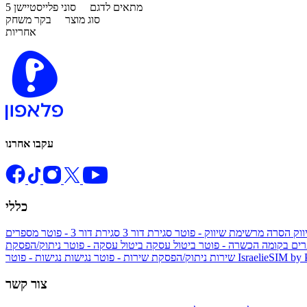
מתאים לדגם
סוני פלייסטיישן 5
סוג מוצר
בקר משחק
אחריות
עקבו אחרנו
כללי
ווק
הסרה מרשימת שיווק - פוטר
סגירת דור 3
סגירת דור 3 - פוטר
מספרים
ים בקומה הכשרה - פוטר
ביטול עסקה
ביטול עסקה - פוטר
ניתוק/הפסקת
IsraelieSIM by
נגישות - פוטר
שירות
ניתוק/הפסקת שירות - פוטר
נגישות
צור קשר