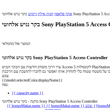
Sony PlayStation 5 Access Control
אתר פלאפון
חנות אילת
גיימינג
י Sony PlayStation 5 Access Controller
המוצר אזל מהמלאי
בקר נגיש אלחוטי Sony PlayStation 5 Access Controller
צרו דרכי משחק חדשות עם הבקר הנגיש Access לקונסולות 5 PlayStation. הבקר מאפשר התאמה אישית ונועד להנגיש שליטה נוחה במשחקים ולאורך זמן. העיצוב שלו מספק נגישות רבה והפעלה מכל זווית ב-360°. ניתן
צבע:
{{model.selectedColor.displayName}}
נפח:
{{ capacity.name }}
מתנה - בקר נגיש אלחוטי Sony PlayStation 5 Access Controller
{{bonusMa
צבע:
{{ bonusMakat.name }}
{{ bonusMakat.name }}