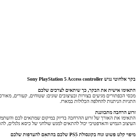
בקר אלחוטי נגיש Sony PlayStation 5 Access controller
התאימו אישית את הבקר, כך שיתאים לצרכים שלכם
מכסי הכפתורים מגיעים בצורות ובעיצובים שונים: שטוחים, קעורים, מאור
התגיות הניתנות להחלפה הכלולות במארז.
זרוע הרחבה מתכווננת
העיצוב הגמיש והאדפטיבי יכול להתאים למגש שולחני של כיסא גלגלים, להתחבר לתושבת עם הרכבת AMPS או לחצובה ואפשר ל
מיפוי קלט פשוט ונוח בקונסולת PS5 שלכם בהתאם להעדפות שלכם