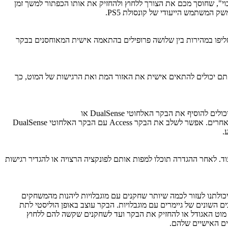
י", שחוסך מכם את הצורך ללחוץ ולהחזיק את אותו הכפתור למשך זמן
ק המשתמש הייעודי של קונסולת PS5.
אימות לכל משחק היא קלה ונוחה. החליפו במהירות בין שלושה פרופילים בהתאמה אישית המאוחסנים בבקר
 אתם יכולים להתאים אישית את האזור המת ואת הרגישות של המוט, כך
DualSense Edge למערך שלכם ולהשתמש במקביל בכמה בקרים, שיתאימו לצרכים הספציפיים שלכם למשחק או לאפשר משחק בשיתוף עם שחקנים אחרים. אפשר לשלב את הבקר Access עם הבקר האלחוטי DualSense
יים נוספים ועוד. לאחר ההגדרה תוכלו למפות אותם לפונקציה הרצויה או להגדיר רגישות
יכולתנו לעזור לכמה שיותר שחקנים עם מוגבלויות ליהנות מהמשחקים
השאיפה שלנו לספק את הצרכים השונים של גיימרים עם מוגבלויות. הבקר עוצב באופן הוליסטי לתת
וט האגודל או להחזיק את הבקר ועד לשחקנים שקשה להם ללחוץ
ים האישיים שלהם.