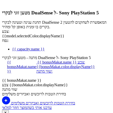
מטען זוגי לבקרי DualSense ל- Sony PlayStation 5
תחנת עגינה וטעינה לבקרי DualSense המאפשרת לשחקנים להטעין 2
בקרים בו זמנית באופן קל ומהיר.
צבע:
{{model.selectedColor.displayName}}
נפח:
{{ capacity.name }}
מתנה - מטען זוגי לבקרי DualSense ל- Sony PlayStation 5
צבע:
{{ bonusMakat.name }}
{{
bonusMakat.name
{{bonusMakat.color.displayName}}
שווי מתנה:
}}
{{ bonusMakat.name }}
צבע {{bonusMakat.color.displayName}}
שווי מתנה
בחירת הטבות לרוכשים ואביזרים משלימים
בחירת הטבות לרוכשים ואביזרים משלימים
עדכנו אותי כשהמוצר חוזר למלאי
✕