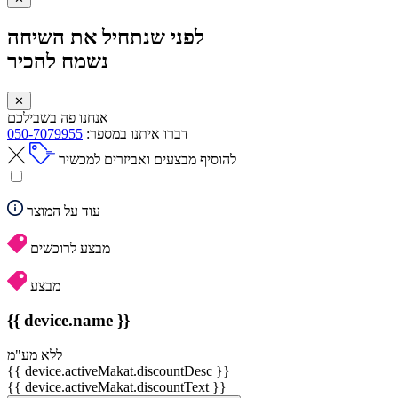
לפני שנתחיל את השיחה
נשמח להכיר
✕
אנחנו פה בשבילכם
דברו איתנו במספר:
050-7079955
להוסיף מבצעים ואביזרים למכשיר
עוד על המוצר
מבצע לרוכשים
מבצע
{{ device.name }}
ללא מע"מ
{{ device.activeMakat.discountDesc }}
{{ device.activeMakat.discountText }}