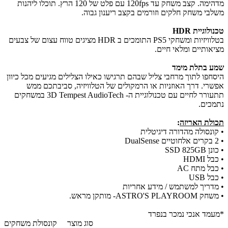
מדהימה. קצב משחק עד 120fps עם פלט של 120 הרץ. תוכלו ליהנות
משלבי משחק חלקים וזורמים בקצב ריענון גבוה.
טכנולוגיית HDR
בטלוויזיות ומשחקי PS5 התומכים ב HDR מציגים טווח עצום של צבעים
מציאותיים ומלאי חיים.
שמע בתלת מימד
היסחפו לתוך מרחבי צליל שבהם תרגישו כאילו הצלילים מגיעים מכל כיוון
אפשרי. דרך האוזניות או הרמקולים של הטלוויזיה, סביבתכם ממש
תתעורר לחיים עם טכנולוגיית ה- 3D Tempest AudioTech במשחקים
נתמכים.
תכולת האריזה
:
• קונסולה מהדורה דיגיטלית
• 2 בקרים אלחוטיים DualSense
• כונן SSD 825GB
• כבל HDMI
• כבל מתח AC
• כבל USB
• מדריך למשתמש / מידע אחריות
• משחק ASTRO'S PLAYROOM- מותקן מראש.
*מעמד אנכי נמכר בנפרד
סוג מוצר
קונסולת משחקים