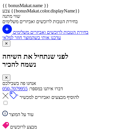
{{ bonusMakat.name }}
צבע {{bonusMakat.color.displayName}}
שווי מתנה
בחירת הטבות לרוכשים ואביזרים משלימים
בחירת הטבות לרוכשים ואביזרים משלימים
עדכנו אותי כשהמוצר חוזר למלאי
✕
לפני שנתחיל את השיחה
נשמח להכיר
✕
אנחנו פה בשבילכם
דברו איתנו במספר:
050-7079955
להוסיף מבצעים ואביזרים למכשיר
עוד על המוצר
מבצע לרוכשים