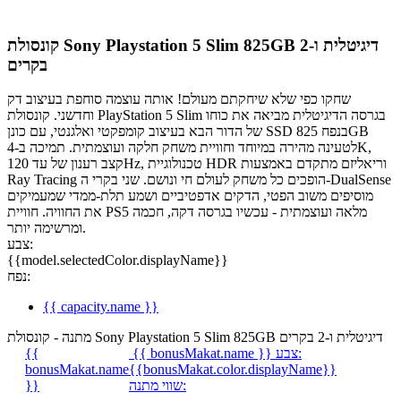
קונסולת Sony Playstation 5 Slim 825GB דיגיטלית ו-2
בקרים
שחקו כפי שלא שיחקתם מעולם! אותה עוצמה סוחפת בעיצוב דק
וחדשני. קונסולת PlayStation 5 Slim בגרסה הדיגיטלית מביאה את כוחו
של הדור הבא בעיצוב קומפקטי ואלגנטי, עם כונן SSD בנפח 825GB
לטעינה מהירה במיוחד וחוויית משחק חלקה ועוצמתית. תמיכה ב‑4K,
קצב רענון של עד 120Hz, טכנולוגיית HDR וריאליזם מתקדם באמצעות
Ray Tracing הופכים כל משחק לעולם חי ונושם. שני בקרי ה‑DualSense
מוסיפים משוב הפטי, הדקים אדפטיביים ושמע תלת‑ממדי שמעמיקים
את החוויה. חוויית PS5 מלאה ועוצמתית - עכשיו בגרסה דקה, חכמה
ומרשימה יותר.
צבע:
{{model.selectedColor.displayName}}
נפח:
{{ capacity.name }}
מתנה - קונסולת Sony Playstation 5 Slim 825GB דיגיטלית ו-2 בקרים
צבע:
{{ bonusMakat.name }}
{{
bonusMakat.name
{{bonusMakat.color.displayName}}
שווי מתנה:
}}