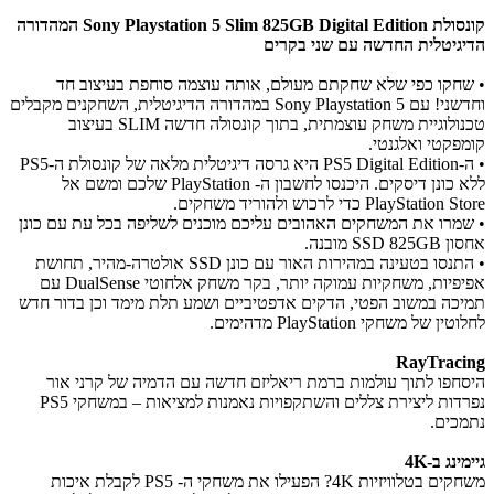
קונסולת Sony Playstation 5 Slim 825GB Digital Edition המהדורה
הדיגיטלית החדשה עם שני בקרים
• שחקו כפי שלא שחקתם מעולם, אותה עוצמה סוחפת בעיצוב חד
וחדשני! עם Sony Playstation 5
במהדורה הדיגיטלית, השחקנים מקבלים
טכנולוגיית משחק עוצמתית, בתוך קונסולה חדשה SLIM בעיצוב
קומפקטי ואלגנטי.
​• ה-PS5 Digital Edition היא גרסה דיגיטלית מלאה של קונסולת ה-PS5
ללא כונן דיסקים. היכנסו לחשבון ה- PlayStation שלכם ומשם אל
PlayStation Store כדי לרכוש ולהוריד משחקים.
• שמרו את המשחקים האהובים עליכם מוכנים לשליפה בכל עת עם כונן
אחסון SSD 825GB מובנה.
• התנסו בטעינה במהירות האור עם כונן SSD אולטרה-מהיר, תחושת
אפיפיות, משחקיות עמוקה יותר, בקר משחק אלחוטי DualSense‎ עם
תמיכה במשוב הפטי, הדקים אדפטיביים ושמע תלת מימד וכן בדור חדש
לחלוטין של משחקי PlayStation מדהימים.
RayTracing
היסחפו לתוך עולמות ברמת ריאליזם חדשה עם הדמיה של קרני אור
נפרדות ליצירת צללים והשתקפויות נאמנות למציאות – במשחקי PS5
נתמכים.
גיימינג ב-4K
משחקים בטלוויזיות 4K? הפעילו את משחקי ה- PS5 לקבלת איכות