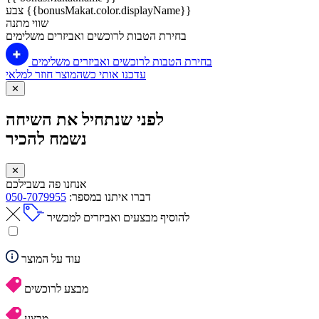
צבע {{bonusMakat.color.displayName}}
שווי מתנה
בחירת הטבות לרוכשים ואביזרים משלימים
בחירת הטבות לרוכשים ואביזרים משלימים
עדכנו אותי כשהמוצר חוזר למלאי
✕
לפני שנתחיל את השיחה
נשמח להכיר
✕
אנחנו פה בשבילכם
דברו איתנו במספר:
050-7079955
להוסיף מבצעים ואביזרים למכשיר
עוד על המוצר
מבצע לרוכשים
מבצע