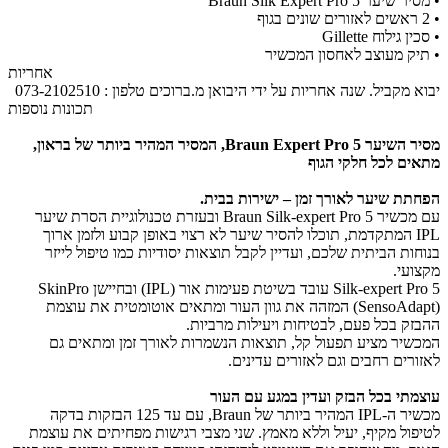
​• מסיר שיער Braun Silk Expert Pro 5
•
2 ראשים לאזורים שונים בגוף
•
סכין גילוח Gillette
•
תיק מעוצב לאחסון המכשיר
אחריות
יבוא מקביל. שנה אחריות על ידי היבואן מ.ברוכים טלפון : 073-2102510
תכונות נוספות
מסיר השיער Braun Expert Pro 5, המסיר המהיר ביותר של בראון,
מתאים לכל חלקי הגוף
הפחתת שיער לאורך זמן – ישירות בבית.
עם מכשיר Braun Silk‑expert Pro 5 ובעזרת טכנולוגיית הסרת שיער
IPL המתקדמת, תוכלו להסיר שיער לא רצוי באופן קבוע ולזמן ארוך
בנוחות הביתית שלכם, ועדיין לקבל תוצאות יסודיות כמו טיפול לייזר
מקצועי.
Silk‑expert Pro 5 עובד בשיטת פעימות אור (IPL) ובחיישן SkinPro
(SensoAdapt) המזהה את גוון העור ומתאים אוטומטית את עוצמת
ההבזק בכל פעם, לבטיחות ויעילות מרביות.
המכשיר מציע תפעול קל, תוצאות הנשמרות לאורך זמן ומתאים גם
לאזורים רחבים וגם לאזורים עדינים.
עוצמתי בכל הבזק ועדין במגע עם העור
מכשיר ה‑IPL המהיר ביותר של Braun, עם עד 125 הבזקות בדקה
לטיפול מקיף, יעיל וללא מאמץ. שני מצבי רגישות מפחיתים את עוצמת