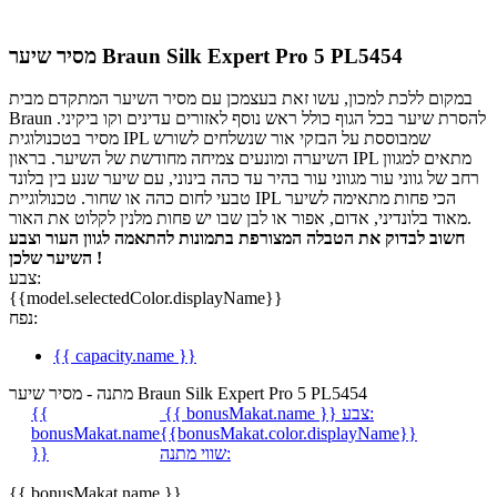
מסיר שיער Braun Silk Expert Pro 5 PL5454
במקום ללכת למכון, עשו זאת בעצמכן עם מסיר השיער המתקדם מבית
Braun להסרת שיער בכל הגוף כולל ראש נוסף לאזורים עדינים וקו ביקיני.
מסיר בטכנולוגית IPL שמבוססת על הבזקי אור שנשלחים לשורש
השיערה ומונעים צמיחה מחודשת של השיער. בראון IPL מתאים למגוון
רחב של גווני עור מגווני עור בהיר עד כהה בינוני, עם שיער שנע בין בלונד
טבעי לחום כהה או שחור. טכנולוגיית IPL הכי פחות מתאימה לשיער
מאוד בלונדיני, אדום, אפור או לבן שבו יש פחות מלנין לקלוט את האור.
חשוב לבדוק את הטבלה המצורפת בתמונות להתאמה לגוון העור וצבע
השיער שלכן !
צבע:
{{model.selectedColor.displayName}}
נפח:
{{ capacity.name }}
מתנה - מסיר שיער Braun Silk Expert Pro 5 PL5454
צבע:
{{ bonusMakat.name }}
{{
bonusMakat.name
{{bonusMakat.color.displayName}}
שווי מתנה:
}}
{{ bonusMakat.name }}