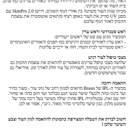
האור, מה שהופך את השימוש לידידותי במיוחד באזורים עדינים כמו פנים,
בית השחי או קו הביקיני.
מכיוון שגוון העור משתנה בין אזורי הגוף השונים, חיישן SkinPro 2.0 עם
מסנן UV סורק את העור באופן רציף ומתאים אוטומטית את עוצמת
ההבזק לאזור הגוף שלכם.
ראש סטנדרטי וראש עדין
המכשיר מגיע עם סט של ראשים ייעודיים:
- ראש עדין לאזורים קטנים ורגישים כמו הפנים והאזורים האינטימיים
- ראש סטנדרטי לבית השחי, חזה או ירכיים עליונות
מצבי טיפול לעור רגיש
שלושה מצבי טיפול עדינים מאפשרים להתאים את עוצמת ההבזק גם
לאזורים רגישים במיוחד, לשמירה על עור חלק לאורך זמן. אידיאלי גם
עבור משתמשים חדשים.
התאמה רחבה
מכשיר ה‑IPL של Braun מתאים למגוון רחב של גווני עור - מעור בהיר
ועד בינוני‑כהה ולבעלי שיער טבעי הנע מבלונד ועד חום כהה או שחור.
יחד עם זאת, טכנולוגיית IPL פחות יעילה בשיער בעל ריכוז נמוך של
פיגמנט מלנין, כגון שיער בלונדיני בהיר מאוד, ג'ינג'י, אפור או לבן.
חשוב לבדוק את הטבלה המצורפת בתמונות להתאמה לגוון העור וצבע
השיער שלכן !