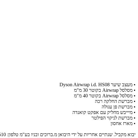
​• מעצב שיער Dyson Airwrap i.d. HS08
​• מסלסל Airwrap בקוטר 30 מ"מ
​• מסלסל Airwrap בקוטר 40 מ"מ
​• מברשת החלקה רכה
​• מברשת פן עגולה
​• מיייבש מחליק עם אפקט קואנדה
​• מברשת לניקוי הפילטר
​• מארז אחסון
יבוא מקביל. שנתיים אחריות על ידי היבואן מ.ברוכים ובניו בע"מ טלפון: 073-2102510