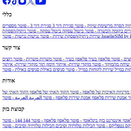
כללי
ווק
הסרה מרשימת שיווק - פוטר
סגירת דור 3
סגירת דור 3 - פוטר
מספרים
ים בקומה הכשרה - פוטר
ביטול עסקה
ביטול עסקה - פוטר
ניתוק/הפסקת
IsraelieSIM by
נגישות - פוטר
שירות
ניתוק/הפסקת שירות - פוטר
נגישות
צור קשר
צים - פוטר
פלאפון בעיר
פלאפון בעיר - פוטר
משרות
משרות - פוטר
רוצים
 שיחה מהמוקד - פוטר
מוקדי שירות- איתור וזימון תור
מוקדי שירות- איתור
ות במייל
שירות לקוחות במייל - פוטר
סניפים באילת
סניפים באילת - פוטר
אודות
מדיניות האיכות של פלאפון - פוטר
הקוד האתי של פלאפון
הקוד האתי של
טר
אמנת שירות פלאפון
אמנת שירות פלאפון - פוטר
العربية
العربية - פוטר
קבוצת בזק
אומי
אינטרנט בזק בינלאומי - פוטר
פלאפון
פלאפון - פוטר
144
יקס
נטפליקס - פוטר
חבילות טלוויזיה וסיבים
חבילות טלוויזיה וסיבים - פוטר