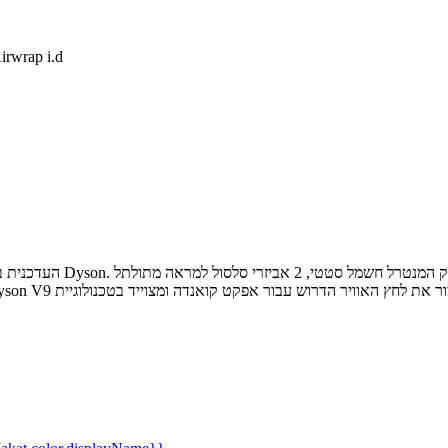
מעצב שיער .i.d