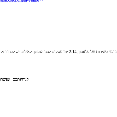
kat.color.displayName}}
לנוחיותכם, אפשרות ל-36 תשלומים ללא תפיסת מסגרת אשראי תמורת תש