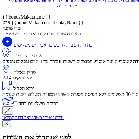
{{bonusMa
צבע:
{{ bonusMakat.name }}
{{ bonusMakat.name }}
שווי מתנה:
{{ bonusMakat.name }}
צבע {{bonusMakat.color.displayName}}
שווי מתנה
בחירת הטבות לרוכשים ואביזרים משלימים
בחירת הטבות לרוכשים ואביזרים משלימים
שנתיים אחריות
שריון באילת
2-14 ימי עסקים
יבוא מקביל
לום ריבית שנתית
פריסת תשלומים נוחה
עדכנו אותי כשהמוצר חוזר למלאי
✕
לפני שנתחיל את השיחה