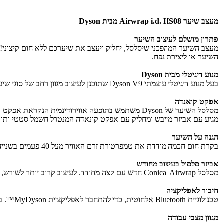
מעצב שיער Airwrap i.d. HS08
מבית Dyson
פתרון מושלם לעיצוב השיער
השיער או ליצירת נפח.
מנוע דיגיטלי מבית Dyson
בעל מנוע דיגיטלי עוצמתי Dyson V9 שתוכנן לעיצוב מגוון רחב של סוגי שיער. המנוע מסתובב במהירות של עד 110,000 סל"ד, מפיק זרם אוויר עוצמתי כדי ליצור את לחץ האוויר הדרוש עבור אפקט קואנדה.
אפקט קואנדה
מסלסל השיער של Dyson משתמש בתופעה אווירודינמית הנקראת אפקט קואנדה להחלקת השיער. הוא מפיק זרם אוויר רציף המסתובב סביב המסלסל, מושך את השיער בעדינות, מלפף ומסלסל את השיער.
מגיע עם אביזר מייבש ומחליק עם אפקט קונאדה המנטרל חשמל סטטי ותו
הגנה על השיער
בקרת חום חכמה מודדת את טמפרטורת זרם האוויר מעל 40 פעמים בשנייה, ושולטת בחוכמה בחיישן החום כדי לשמור על טמפרטורה הנמוכה מ-150° צלזיוס ולמנוע נזקי חום קיצוני.
אביזר סלסול בעיצוב מחודש
מסלסל Conical Airwrap חדש עם קצה מחודד. לעיצוב קרוב יותר לשורש, לקבלת תלתלים הדוקים יותר תוך שמירה על הנפח והקופצניות.
חיבור לאפליקציה
טכנולוגיית Bluetooth אלחוטית, כדי להתחבר לאפליקציית MyDyson™. בה ניתן ליצור פרופיל שיער מהיר וקל על ידי מענה על שש שאלות לגבי סוג ואורך השיער שלך, ולקבל רצף עיצובים אוטומטי, המותאם לך.
מגוון מצבי עבודה