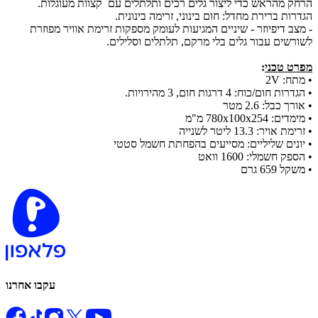
הרחק מהראש כדי ליצור גלים רכים ותלתלים עם קצוות מעוגלות.
הגדרות ברירת מחדל: חום בינוני, זרימה בינונית.
- מצב דיפיוזר - שיניים המגיעות לעומק מספקות זרימת אוויר מפוזרת
לשורשים עבור גלים בלי מרקם, תלתלים וסלילים.
מפרט טכני
:
•
מתח: 2V
•
הגדרות חום/כוח: 4 דרגות חום, 3 מהירויות.
•
אורך כבל: 2.6 מטר
•
מימדים: 780x100x254 מ"מ
•
זרימת אויר: 13.3 ליטר לשנייה
•
יונים שליליים: מסייעים בהפחתת חשמל סטטי
•
הספק חשמלי: 1600 וואט
•
משקל 659 גרם
עקבו אחרנו