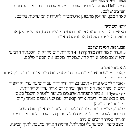
מצב ''לימוד אביזרים''
חיישן Hall מזהה כל אביזר שאתם משתמשים בו וזוכר את העדפות
העיצוב שלכם.
לאחר מכן, החיישן מתכוונן אוטומטית להגדרות המועדפות עליכם.
זיהוי השהייה
מאיצים המזהים תנועה ויודעים מתי המכשיר מונח, מה שמפסיק את
פעולת החימום ומפחית את זרימת האוויר.
קבעו את הסגנון שלכם
3 הגדרות מהירות מדויקות ו- 4 הגדרות חום מדויקות. הכפתור הרביעי
הוא "מצב משב אוויר קר", שמקרר ומקבע את הסגנון שלכם.
5 אביזרי עיצוב
•
אביזר ייבוש ועיצוב מרוכז
-
תוכנן מחדש עם פיית אוויר רחבה ודקה יותר
לעיצוב מדויק.
•
אביזר לייבוש עדין - תוכנן בצורה ידידותית עבור שיער עדין וקרקפות
רגישות, מפזר את האוויר תוך יצירת זרם אוויר עדין וקריר יותר.
•
Flyaway - אביזר להפחתת שוונצים בשיער ולנטרול חשמל סטטי.
עיצוב באמצעות זרימת אוויר קואנדה. עם שני מצבים באחד (חום
נמוך וזרימה גבוהה).
•
מסרק שיניים רחב - מתוכנן להפריד, לעצב ולהאריך את השיער.
•
דיפיוזר לשיער מתולתל ומסולסל - תוכנן מחדש כדי לפזר את זרימת
האוויר בשתי דרכים שונות:
- מצב כיפה - לשיער גלי ומתולתל. זרימת האוויר נמשכת לתוך הכיפה,