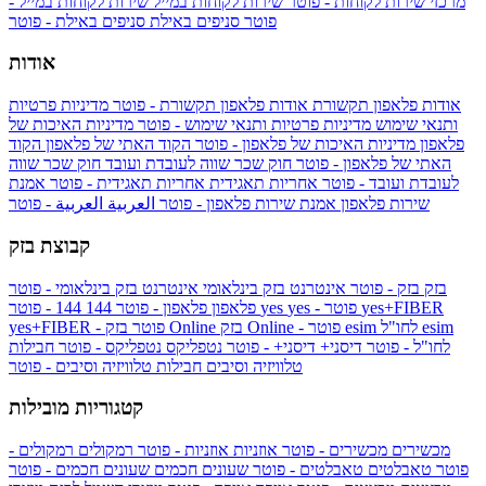
מרכזי שירות לקוחות - פוטר
שירות לקוחות במייל
שירות לקוחות במייל -
פוטר
סניפים באילת
סניפים באילת - פוטר
אודות
אודות פלאפון תקשורת
אודות פלאפון תקשורת - פוטר
מדיניות פרטיות
ותנאי שימוש
מדיניות פרטיות ותנאי שימוש - פוטר
מדיניות האיכות של
פלאפון
מדיניות האיכות של פלאפון - פוטר
הקוד האתי של פלאפון
הקוד
האתי של פלאפון - פוטר
חוק שכר שווה לעובדת ועובד
חוק שכר שווה
לעובדת ועובד - פוטר
אחריות תאגידית
אחריות תאגידית - פוטר
אמנת
שירות פלאפון
אמנת שירות פלאפון - פוטר
العربية
العربية - פוטר
קבוצת בזק
בזק
בזק - פוטר
אינטרנט בזק בינלאומי
אינטרנט בזק בינלאומי - פוטר
yes+FIBER
yes - פוטר
yes
144 - פוטר
פלאפון
פלאפון - פוטר
144
esim
esim לחו"ל
בזק Online - פוטר
בזק Online
yes+FIBER - פוטר
לחו"ל - פוטר
דיסני+
דיסני+ - פוטר
נטפליקס
נטפליקס - פוטר
חבילות
טלוויזיה וסיבים
חבילות טלוויזיה וסיבים - פוטר
קטגוריות מובילות
מכשירים
מכשירים - פוטר
אוזניות
אוזניות - פוטר
רמקולים
רמקולים -
פוטר
טאבלטים
טאבלטים - פוטר
שעונים חכמים
שעונים חכמים - פוטר