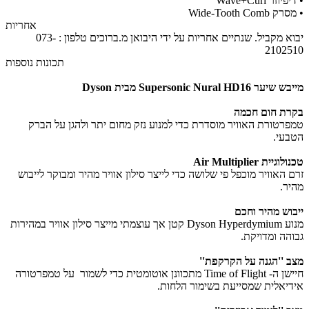
• דיפיוזר Wave+Curl
• מסרק Wide-Tooth Comb
אחריות
יבוא מקביל. ​שנתיים אחריות על ידי היבואן מ.ברוכים טלפון : 073-
2102510
תכונות נוספות
מייבש שיער Supersonic Nural HD16 מבית Dyson
בקרת חום חכמה
טמפרטורת האוויר מוסדרת כדי למנוע נזק מחום יתר ולהגן על הברק
הטבעי.
טכנולוגיית Air Multiplier
זרם האוויר מוכפל פי שלושה כדי לייצר סילון אוויר מהיר ומבוקר לייבוש
מהיר.
ייבוש מהיר וחכם
מנוע Dyson Hyperdymium קטן אך עוצמתי מייצר סילון אוויר במהירות
גבוהה ומדויקת.
מצב ''הגנה על הקרקפת''
חיישן ה- Time of Flight מתכוונן אוטומטית כדי לשמור על טמפרטורה
אידיאלית שמסייעת בשימור הלחות.