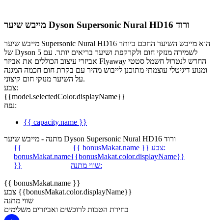
מייבש שיער Dyson Supersonic Nural HD16 ורוד
מייבש שיער Supersonic Nural HD16 הוא מייבש השיער החכם ביותר
של Dyson לשמירה מנזקי חום ולקרקפת ושיער בריאים יותר. עם 5
אביזרי עיצוב הכוללים את אביזר Flyaway החדש לנטרול חשמל סטטי
ומנוע דיגיטלי עוצמתי מתוכנן לייבוש מהיר עם בקרת חום חכמה המגנה
על השיער מנזקי חום קיצוני.
צבע:
{{model.selectedColor.displayName}}
נפח:
{{ capacity.name }}
מתנה - מייבש שיער Dyson Supersonic Nural HD16 ורוד
צבע:
{{ bonusMakat.name }}
{{
bonusMakat.name
{{bonusMakat.color.displayName}}
שווי מתנה:
}}
{{ bonusMakat.name }}
צבע {{bonusMakat.color.displayName}}
שווי מתנה
בחירת הטבות לרוכשים ואביזרים משלימים