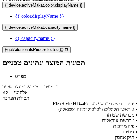
{{ device.activeMakat.color.displayName }}
{{ color.displayName }}
{{ device.activeMakat.capacity.name }}
{{ capacity.name }}
{{getAdditionalsPriceSelected()}} ₪
תכונות המוצר ונתונים טכניים
מפרט
סוג מוצר
מייבש ומעצב שיער
אלחוטי
לא
תכולת הערכה
​• יחידת בסיס מייבש שיער FlexStyle HD446
​• 2 ראשי תלתלים (לסלסול ימינה ושמאלה)
​• מברשת שטוחה
​• מברשת אובאלית
​• פיה מרוכזת
​• דיפיוזר
​• תיק אחסון