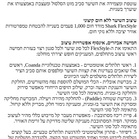
עוטפת ומצמידה את השיער סביב מוט הסלסול ומעצבת באמצעותו את
שיערך בשניות.
עיצוב השיער ללא חום קיצוני
Shark FlexStyle מודד חום 1,000 פעמים בשנייה להבטחת טמפרטורות
אוויר יציבה וללא נזקי חום.
חמישה אביזרים, אינסוף אפשרויות עיצוב
התאימו את ה-FlexStyle לכל סוג שיער ולכל סגנון רצוי בעזרת חמישה
ראשי עיצוב מתחלפים, המעניקים חופש יצירתי מוחלט:
1. ראשי תלתלים אוטומטיים - באמצעות טכנולוגיית Coanda, ראשים
אלו שואבים בעדינות את קצוות השיער ומלפפים אותם סביב הציר
ליצירת תלתלים מושלמים לשני הכיוונים
2. מברשת אובלית - הכלי המושלם להוספת נפח מהשורשים, החלקת
השיער והענקת תנועה וברק. שילוב הזיפים הייחודי מאפשר סירוק
והחלקה בו-זמנית. מתאימה לכל סוגי השיער.
3. מברשת שטוחה (Paddle) - להחלקה מהירה ויעילה. המברשת מחליקה
ומסרקת את השיער בו-זמנית, ומעניקה גימור חלק, מבריק וללא קרזול.
מתאימה לכל סוגי השיער.
4. פיית ריכוז מסתובבת - מאפשרת מעבר קל מייבוש כללי מהיר לעיצוב
ממוקד. הפיה המסתובבת מעניקה שליטה מדויקת על זרימת האוויר.
מתאימה לכל סוגי השיער.
5. דיפיוזר - פתרון אולטימטיבי להדגשת תלתלים טבעיים. בעל קוצים
נשלפים לייבוש מהיר ואחיד מהשורש ועד הקצה, ולהגדרה מושלמת של