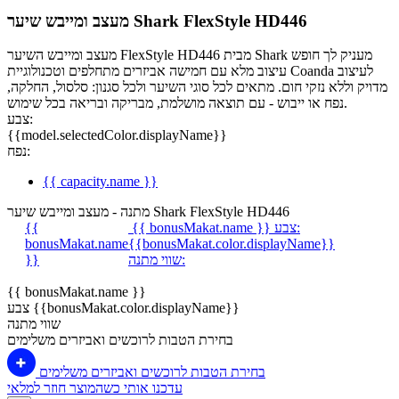
מעצב ומייבש שיער Shark FlexStyle HD446
מעצב ומייבש השיער FlexStyle HD446 מבית Shark מעניק לך חופש
עיצוב מלא עם חמישה אביזרים מתחלפים וטכנולוגיית Coanda לעיצוב
מדויק וללא נזקי חום. מתאים לכל סוגי השיער ולכל סגנון: סלסול, החלקה,
נפח או ייבוש - עם תוצאה מושלמת, מבריקה ובריאה בכל שימוש.
צבע:
{{model.selectedColor.displayName}}
נפח:
{{ capacity.name }}
מתנה - מעצב ומייבש שיער Shark FlexStyle HD446
צבע:
{{ bonusMakat.name }}
{{
bonusMakat.name
{{bonusMakat.color.displayName}}
שווי מתנה:
}}
{{ bonusMakat.name }}
צבע {{bonusMakat.color.displayName}}
שווי מתנה
בחירת הטבות לרוכשים ואביזרים משלימים
בחירת הטבות לרוכשים ואביזרים משלימים
עדכנו אותי כשהמוצר חוזר למלאי