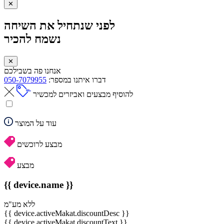
✕
לפני שנתחיל את השיחה
נשמח להכיר
✕
אנחנו פה בשבילכם
דברו איתנו במספר:
050-7079955
להוסיף מבצעים ואביזרים למכשיר
עוד על המוצר
מבצע לרוכשים
מבצע
{{ device.name }}
ללא מע"מ
{{ device.activeMakat.discountDesc }}
{{ device.activeMakat.discountText }}