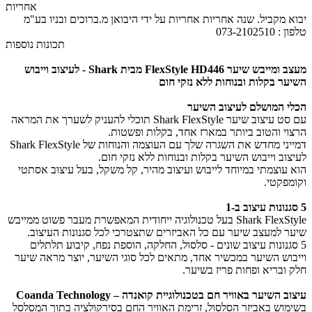
אחריות
יבוא מקביל. ​שנה אחריות אחריות על ידי היבואן מ.ברוכים ובניו בע"מ
טלפון : 073-2102510
תכונות נוספות
מעצב ומייבש שיער FlexStyle HD446 מבית Shark - לעיצוב וייבוש
השיער בקלות ובנוחות ללא נזקי חום
הכלי המושלם לעיצוב השיער
עם סט עיצוב שיער Shark FlexStyle תוכלי להעניק לשערך את המראה
הרצוי והטוב ביותר במארז אחד, בקלות ופשטות.
דמייני מחדש את השגרה שלך עם העוצמה והנוחות של Shark FlexStyle
לעיצוב וייבוש השיער בקלות ובנוחות ללא נזקי חום.
הוא עוצמתי במיוחד לייבוש ועיצוב מהיר, קל משקל, בעל עיצוב אסתטי
וקומפקטי.
5 סגנונות עיצוב ב-1
Shark FlexStyle בעל טכנולוגיה ייחודית המאפשרת מעבר פשוט ממייבש
שיער למעצב שיער עם כל האביזרים שתצטרכי לכל סגנונות העיצוב.
5 סגנונות עיצוב שונים - סלסול, החלקה, הוספת נפח, קיבוע תלתלים
וייבוש השיער במכשיר אחד, מתאים לכל סוגי השיער, יוצר מראה שיער
חלק ובריא ופחות פריז בשיער.
עיצוב השיער באוויר חם בטכנולוגיית קואנדה – Coanda Technology
בשימוש באביזר הסלסול, זרימת האוויר החם בסירקולציה בתוך המסלסל