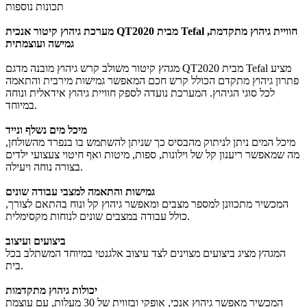
תכונות נוספות
מערכת גיהוץ קיטור אנכית QT2020 מבית Tefal חוויית גיהוץ מתקדמת,
גמישה ועוצמתית
מגהץ קיטור משולב קרש גיהוץ מובנה מדגם QT2020 מבית Tefal מציע
פתרון גיהוץ מתקדם הכולל קרש חכם המאפשר גמישות מירבית והתאמה
לכל סוגי הגיהוץ. המערכת נועדה לספק חוויית גיהוץ אידאלית ונוחה
במיוחד.
מיכל מים נשלף ונייד
מיכל המים ניתן לניתוק מהבסיס כך שניתן להשתמש בו בנפרד מהשולחן,
מה שמאפשר ריענון קל של וילונות, ספות, מיטות ואף חיטוי צעצועי ילדים
בצורה נוחה ויעילה.
גמישות והתאמה למצבי עבודה שונים
המכשיר מתכוונן למספר מצבים ומאפשר גיהוץ קל ונוח בהתאם לצורך,
כולל עבודה במצבים שונים לנוחות מקסימלית.
ביצועים ועיצוב
המגהץ מציג ביצועים מצוינים לצד עיצוב אלגנטי במיוחד המשתלב בכל
בית.
יכולות גיהוץ מתקדמות
המכשיר מאפשר גיהוץ אנכי, אופקי ובזווית של 30 מעלות, עם עוצמת