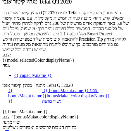
מגהץ קיטור אנכי Tefal QT2020
מגהץ קיטור אנכי דגם QT2020 מבית Tefal הוא פתרון גיהוץ מתקדם
המשלב קרש גיהוץ מובנה לנוחות וגמישות מקסימלית, עם עוצמת קיטור
של 5.8 באר ותפוקת אדים מרשימה של 200 גרם לדקה לגיהוץ מהיר ויעיל
של כל סוגי הבדים. המכשיר כולל חימום מהיר תוך 70 שניות, מיכל מים
נשלף בנפח 1.1 ליטר לשימוש ממושך, טכנולוגיית Smart Protect
להתאמה אוטומטית של הטמפרטורה וראש Precision Tip לגיהוץ מדויק
גם באזורים מורכבים, כך שתוכלו ליהנות מתוצאות מקצועיות ונוחות
שימוש גבוהה בכל שימוש.
צבע:
{{model.selectedColor.displayName}}
נפח:
{{ capacity.name }}
מתנה - מגהץ קיטור אנכי Tefal QT2020
צבע:
{{ bonusMakat.name }}
{{
bonusMakat.name
{{bonusMakat.color.displayName}}
שווי מתנה:
}}
{{ bonusMakat.name }}
צבע {{bonusMakat.color.displayName}}
שווי מתנה
בחירת הטבות לרוכשים ואביזרים משלימים