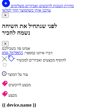
בחירת הטבות לרוכשים ואביזרים משלימים
עדכנו אותי כשהמוצר חוזר למלאי
✕
לפני שנתחיל את השיחה
נשמח להכיר
✕
אנחנו פה בשבילכם
דברו איתנו במספר:
050-7079955
להוסיף מבצעים ואביזרים למכשיר
עוד על המוצר
מבצע לרוכשים
מבצע
{{ device.name }}