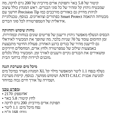
קיטור של 5.8 באר ותפוקת אדים מירבית של 200 גרם לדקה, מה
שמבטיח גיהוץ קל ומהיר של כל סוגי הבגדים. ראש המגהץ כולל עיצוב
חדשני עם Precision Tip לגיהוץ מדויק גם באזורים מורכבים כמו
כפתורים וצווארונים. בנוסף, טכנולוגיית Smart Protect מבטיחה התאמה
אידאלית של הטמפרטורה לכל סוגי הבדים.
נוחות שימוש ותחזוקה
הבסיס הנשלף מאפשר גיהוץ וריענון של פריטים שונים בנוחות ובמהירות.
זמן החימום עומד על 70 שניות בלבד, מה שהופך את המכשיר לאידאלי
גם לריענון מהיר של בגדים ברגע האחרון. פעולת החיטוי מתבצעת
באמצעות שילוב של טמפרטורה ולחץ אדים, המחסלים חיידקים
ומשאירים את הבגדים נקיים ורעננים לאורך זמן. המכשיר כולל גלגלים
מובנים לניידות קלה ברחבי הבית.
מיכל מים ומערכת הגנה
המגהץ מצויד במיכל מים XL נשלף בנפח 1.1 ליטר המאפשר מילוי קל
ושימוש ממושך. בנוסף, קיימת מערכת ANTI CALC למניעת אבנית
ושמירה על אורך חיים גבוה במיוחד.
:
מפרט טכני
• הספק: 2170W
• לחץ קיטור: 5.8 באר
• תפוקת אדים מירבית: 200 גרם לדקה
• נפח מיכל מים: 1.1 ליטר
• גובה: 168 ס"מ