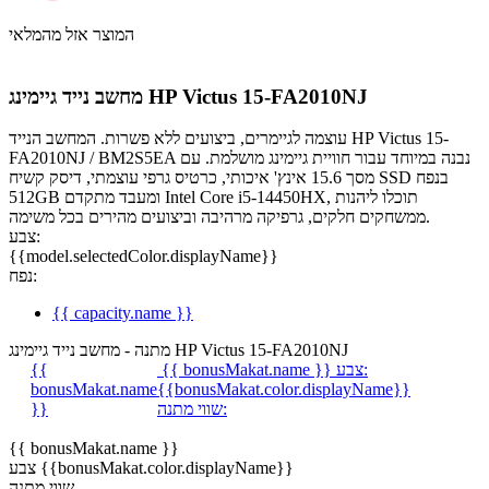
המוצר אזל מהמלאי
מחשב נייד גיימינג HP Victus 15-FA2010NJ
עוצמה לגיימרים, ביצועים ללא פשרות. המחשב הנייד HP Victus 15-
FA2010NJ / BM2S5EA נבנה במיוחד עבור חוויית גיימינג מושלמת. עם
מסך 15.6 אינץ' איכותי, כרטיס גרפי עוצמתי, דיסק קשיח SSD בנפח
512GB ומעבד מתקדם Intel Core i5-14450HX, תוכלו ליהנות
ממשחקים חלקים, גרפיקה מרהיבה וביצועים מהירים בכל משימה.
צבע:
{{model.selectedColor.displayName}}
נפח:
{{ capacity.name }}
מתנה - מחשב נייד גיימינג HP Victus 15-FA2010NJ
צבע:
{{ bonusMakat.name }}
{{
bonusMakat.name
{{bonusMakat.color.displayName}}
שווי מתנה:
}}
{{ bonusMakat.name }}
צבע {{bonusMakat.color.displayName}}
שווי מתנה