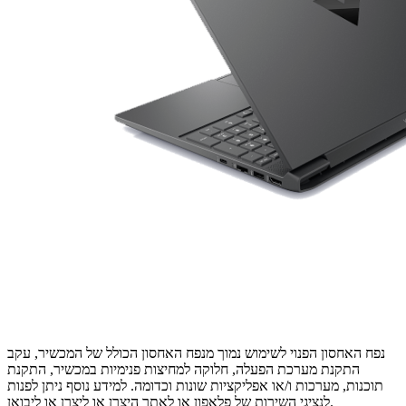
נפח האחסון הפנוי לשימוש נמוך מנפח האחסון הכולל של המכשיר, עקב
התקנת מערכת הפעלה, חלוקה למחיצות פנימיות במכשיר, התקנת
תוכנות, מערכות ו/או אפליקציות שונות וכדומה. למידע נוסף ניתן לפנות
לנציגי השירות של פלאפון או לאתר היצרן או ליצרן או ליבואן.