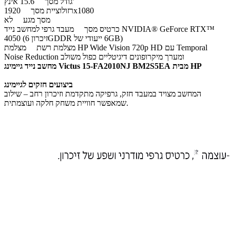
15.6 אינץ'
גודל מסך
1920x1080
רזולוציית מסך
מסך מגע
לא
כרטיס מסך
מעבד גרפי למחשב נייד NVIDIA® GeForce RTX™
4050 (זיכרון 6GDDR ייעודי של ‎6GB)
מצלמת רשת
מצלמת HP Wide Vision 720p HD עם Temporal
Noise Reduction ומערך מיקרופונים דיגיטליים כפול משולב
מחשב נייד גיימינג Victus 15-FA2010NJ BM2S5EA ​מבית HP
ביצועים חזקים לגיימינג
המחשב מצויד במעבד חזק, גרפיקה מתקדמת וזיכרון רחב – שילוב
שמאפשר חוויית משחק חלקה ועוצמתית.