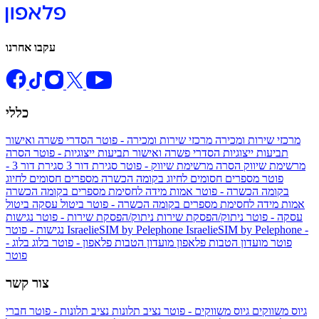
עקבו אחרנו
כללי
מרכזי שירות ומכירה
מרכזי שירות ומכירה - פוטר
הסדרי פשרה ואישור
תביעות ייצוגיות
הסדרי פשרה ואישור תביעות ייצוגיות - פוטר
הסרה
מרשימת שיווק
הסרה מרשימת שיווק - פוטר
סגירת דור 3
סגירת דור 3 -
פוטר
מספרים חסומים לחיוג בקומה הכשרה
מספרים חסומים לחיוג
בקומה הכשרה - פוטר
אמות מידה לחסימת מספרים בקומה הכשרה
אמות מידה לחסימת מספרים בקומה הכשרה - פוטר
ביטול עסקה
ביטול
עסקה - פוטר
ניתוק/הפסקת שירות
ניתוק/הפסקת שירות - פוטר
נגישות
IsraelieSIM by Pelephone -
IsraelieSIM by Pelephone
נגישות - פוטר
פוטר
מועדון הטבות פלאפון
מועדון הטבות פלאפון - פוטר
בלוג
בלוג -
פוטר
צור קשר
גיוס משווקים
גיוס משווקים - פוטר
נציב תלונות
נציב תלונות - פוטר
חברי