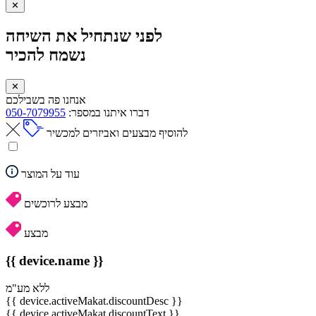
✕
לפני שנתחיל את השיחה
נשמח להכיר
✕
אנחנו פה בשבילכם
דברו איתנו במספר:
050-7079955
להוסיף מבצעים ואביזרים למכשיר
עוד על המוצר
מבצע לרוכשים
מבצע
{{ device.name }}
ללא מע"מ
{{ device.activeMakat.discountDesc }}
{{ device.activeMakat.discountText }}