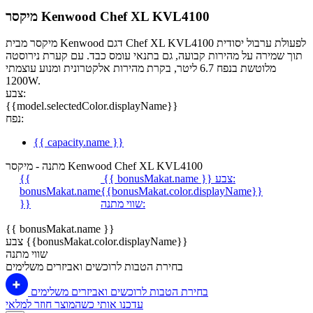
מיקסר Kenwood Chef XL KVL4100
מיקסר מבית Kenwood דגם Chef XL KVL4100 לפעולת ערבול יסודית
תוך שמירה על מהירות קבועה, גם בתנאי עומס כבד. עם קערת נירוסטה
מלוטשת בנפח 6.7 ליטר, בקרת מהירות אלקטרונית ומנוע עוצמתי
1200W.
צבע:
{{model.selectedColor.displayName}}
נפח:
{{ capacity.name }}
מתנה - מיקסר Kenwood Chef XL KVL4100
צבע:
{{ bonusMakat.name }}
{{
bonusMakat.name
{{bonusMakat.color.displayName}}
שווי מתנה:
}}
{{ bonusMakat.name }}
צבע {{bonusMakat.color.displayName}}
שווי מתנה
בחירת הטבות לרוכשים ואביזרים משלימים
בחירת הטבות לרוכשים ואביזרים משלימים
עדכנו אותי כשהמוצר חוזר למלאי