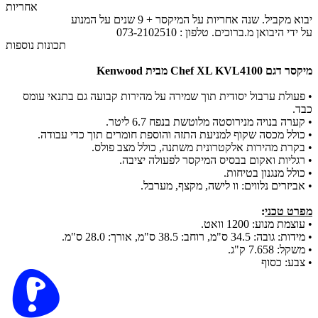
אחריות
יבוא מקביל. שנה אחריות על המיקסר + 9 שנים על המנוע
על ידי היבואן מ.ברוכים. טלפון : 073-2102510
תכונות נוספות
מיקסר דגם Chef XL KVL4100 מבית Kenwood
• פעולת ערבול יסודית תוך שמירה על מהירות קבועה גם בתנאי עומס
כבד.
• קערה בנויה מנירוסטה מלוטשת בנפח 6.7 ליטר.
• כולל מכסה שקוף למניעת התזה והוספת חומרים תוך כדי עבודה.
• בקרת מהירות אלקטרונית משתנה, כולל מצב פולס.
• רגליות ואקום בבסיס המיקסר לפעולה יציבה.
• כולל מנגנון בטיחות.
• אביזרים נלווים: וו לישה, מקצף, מערבל.
מפרט טכני
:
• עוצמת מנוע: 1200 וואט.
• מידות: גובה: 34.5 ס"מ, רוחב: 38.5 ס"מ, אורך: 28.0 ס"מ.
• משקל: 7.658 ק"ג.
• צבע: כסוף