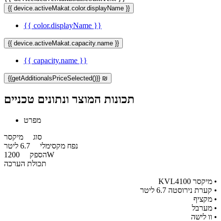
{{ device.activeMakat.color.displayName }}
{{ color.displayName }}
{{ device.activeMakat.capacity.name }}
{{ capacity.name }}
{{getAdditionalsPriceSelected()}} ₪
תכונות המוצר ונתונים טכניים
מפרט
סוג
מיקסר
נפח מקסימלי
6.7 ליטר
1200W
הספק
תכולת הערכה
• מיקסר KVL4100
• קערת נירוסטה 6.7 ליטר
• מקציף
• מערבל
• וו לישה