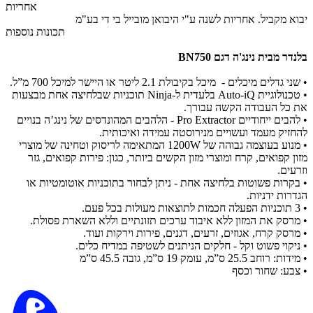
אחריות
יבוא מקביל. אחריות לשנה ע"י היבואן מובייל בי די בע"מ
תכונות נוספות
בלנדר מבית נינג'ה דגם BN750
•
שני גדלים מיכלים - מיכל בקיבולת 2.1 ליטר או היישר למיכל 700 מ”ל.
•
טכנולוגיית Auto-iQ בלעדית ל-Ninja תוכניות שבלחיצה אחת מבצעות
את כל העבודה הקשה עבורך.
•
להבים ייחודיים Pro Extractor - הלהבים המהונדסים של נינג’ה בנויים
להחזיק מעמד ועשויים מנירוסטה עמידה ואיכותית.
•
מנוע בעוצמה גבוהה של 1200W המתאימה לריסוק וטחינה של מוצרי
מזון קפואים, קרח ומוצרי מזון הקשים ביותר, כגון: פירות קפואים, גזר
וזרעים.
•
בקרות פשוטות בלחיצה אחת - ניתן לבחור בתוכניות אוטומטיות או
הגדרות ידניות.
•
3 תוכניות הפעלה חכמות לתוצאות מעולות בכל פעם.
•
מרסק את המזון ללא איבוד ערכים תזונתיים וללא השארת פסולת.
•
מרסק קרח, אגוזים, זרעים, דגנים, פירות וירקות ועוד.
•
ניקוי פשוט וקל - חלקים הניתנים לשטיפה במדיח כלים.
•
מידות: רוחב 25.5 ס”מ, עומק 19 ס”מ, גובה 45.5 ס”מ
•
צבע: שחור וכסף