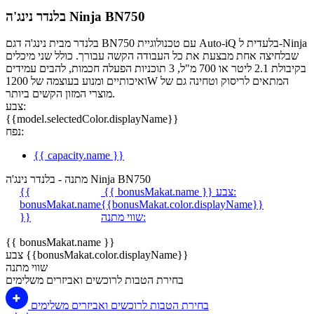
בלנדר נינג'ה Ninja BN750
בלנדר מבית נינג'ה דגם BN750 עם טכנולוגיית Auto-iQ בלעדית ל-Ninja
שבלחיצה אחת מבצעת את כל העבודה הקשה עבורך. כולל שני מיכלים
בקיבולת 2.1 ליטר או 700 מ"ל, 3 תוכניות הפעלה חכמות, להבים עמידים
ואיכותיים ומנוע בעוצמה של 1200W המתאים לריסוק וטחינה גם של
מוצרי המזון הקשים ביותר.
צבע:
{{model.selectedColor.displayName}}
נפח:
{{ capacity.name }}
מתנה - בלנדר נינג'ה Ninja BN750
צבע:
{{ bonusMakat.name }}
{{
bonusMakat.name
{{bonusMakat.color.displayName}}
שווי מתנה:
}}
{{ bonusMakat.name }}
צבע {{bonusMakat.color.displayName}}
שווי מתנה
בחירת הטבות לרוכשים ואביזרים משלימים
בחירת הטבות לרוכשים ואביזרים משלימים