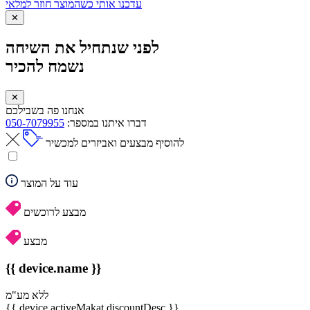
עדכנו אותי כשהמוצר חוזר למלאי
✕
לפני שנתחיל את השיחה
נשמח להכיר
✕
אנחנו פה בשבילכם
דברו איתנו במספר:
050-7079955
להוסיף מבצעים ואביזרים למכשיר
עוד על המוצר
מבצע לרוכשים
מבצע
{{ device.name }}
ללא מע"מ
{{ device.activeMakat.discountDesc }}