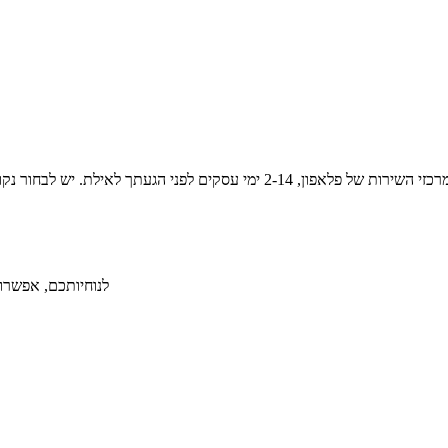
לנוחיותכם, אפשרות ל-36 תשלומים ללא תפיסת מסגרת אשראי תמורת תש