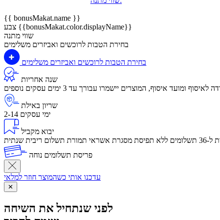
שווי מתנה:
{{ bonusMakat.name }}
צבע {{bonusMakat.color.displayName}}
שווי מתנה
בחירת הטבות לרוכשים ואביזרים משלימים
בחירת הטבות לרוכשים ואביזרים משלימים
שנה אחריות
שריון באילת
2-14 ימי עסקים
יבוא מקביל
לום ריבית שנתית
פריסת תשלומים נוחה
עדכנו אותי כשהמוצר חוזר למלאי
✕
לפני שנתחיל את השיחה