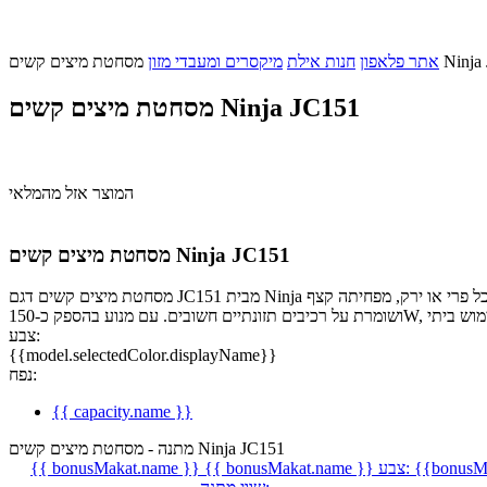
ים Ninja JC151
אתר פלאפון
חנות אילת
מיקסרים ומעבדי מזון
מסחטת מיצים קשים Ninja JC151
המוצר אזל מהמלאי
מסחטת מיצים קשים Ninja JC151
מסחטת מיצים קשים דגם JC151 מבית Ninja היא הבחירה המושלמת למי שמחפש ליהנות ממיץ טרי, טבעי ועשיר בכל יום. בזכות טכנולוגיית סחיטה איטית ומיצוי בלחץ נמוך, היא מפיקה יותר מיץ מכל פרי או ירק, מפחיתה קצף
צבע:
{{model.selectedColor.displayName}}
נפח:
{{ capacity.name }}
מתנה - מסחטת מיצים קשים Ninja JC151
{{bonusMa
צבע:
{{ bonusMakat.name }}
{{ bonusMakat.name }}