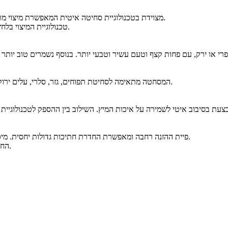
מסחטת מיצים קשים נינג'ה Ninja JC151 מצוידת בטכנולוגיית סחיטה איטית המאפשרת מיצוי מרבי ועיצוב פרקטי לשימוש יומיומי.
טכנולוגיית המיצוי בלחץ נמוך מפחיתה חימום וחמצון במהלך הפעולה, וכך מתקבל מיץ איכותי יותר.
המסחטה מתאימה לסחיטת תפוחים, גזר, סלרי, עלים ירוקים, הדרים ועוד, ומאפשרת הכנת מיצים מגוונים בהתאם להעדפה האישית.
פיית ההזנה רחבה ומאפשרת החדרת חתיכות גדולות יחסית. מיכל המיץ נשלף לנוחות מזיגה, ומיכל הפסולת נשלף להפרדה נוחה של הסיבים.
החלקים נשלפים ומתאימים לשטיפה קלה, מה שמקל על הניקוי לאחר השימוש.