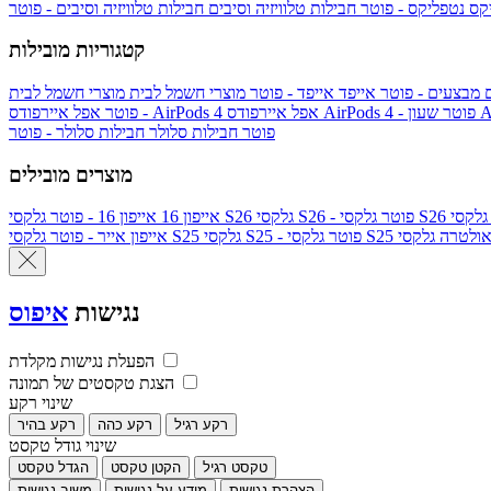
יקס
נטפליקס - פוטר
חבילות טלוויזיה וסיבים
חבילות טלוויזיה וסיבים - פוטר
קטגוריות מובילות
ם
מבצעים - פוטר
אייפד
אייפד - פוטר
מוצרי חשמל לבית
מוצרי חשמל לבית
Ap
אפל איירפודס AirPods 4 - פוטר
אפל איירפודס AirPods 4
- פוטר
פוטר
חבילות סלולר
חבילות סלולר - פוטר
מוצרים מובילים
גלקסי S26 - פוטר
גלקסי S26
אייפון 16
אייפון 16 - פוטר
לקסי S25 אולטרה
גלקסי S25 - פוטר
גלקסי S25
אייפון אייר - פוטר
נגישות
איפוס
הפעלת נגישות מקלדת
הצגת טקסטים של תמונה
שינוי רקע
רקע רגיל
רקע כהה
רקע בהיר
שינוי גודל טקסט
טקסט רגיל
הקטן טקסט
הגדל טקסט
הצהרת נגישות
מידע על נגישות
משוב נגישות