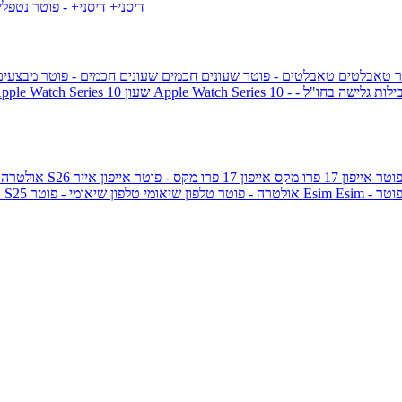
דיסני+
דיסני+ - פוטר
נטפל
ר
טאבלטים
טאבלטים - פוטר
שעונים חכמים
שעונים חכמים - פוטר
מבצעי
ילות גלישה בחו"ל -
שעון ple Watch Series 10
אייפון 17 פרו מקס
אייפון 17 פרו מקס - פוטר
אייפון אייר
גלקסי S26 אולטרה
Esi - פוטר
Esim
טלפון שיאומי - פוטר
גלקסי S25 אולטרה - פוטר
טלפון שיאומי
ג