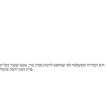
ושומרת על רכיבים תזונתיים חשובים. עם מנוע בהספק כ-150W, פיית הזנה רחבה ומיכלים נשלפים לנוחות מקסימלית, תקבלו חוויית סחיטה יעילה, נקייה ופשוטה לשימוש ביתי.