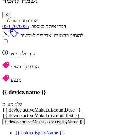
נשמח להכיר
✕
אנחנו פה בשבילכם
דברו איתנו במספר:
050-7079955
להוסיף מבצעים ואביזרים למכשיר
עוד על המוצר
מבצע לרוכשים
מבצע
{{ device.name }}
ללא מע"מ
{{ device.activeMakat.discountDesc }}
{{ device.activeMakat.discountText }}
{{ device.activeMakat.color.displayName }}
{{ color.displayName }}