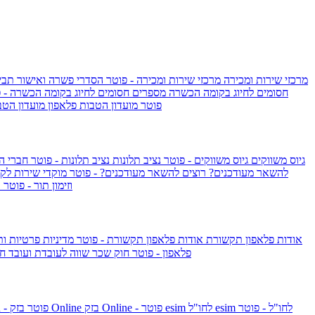
מרכזי שירות ומכירה
מרכזי שירות ומכירה - פוטר
הסדרי פשרה ואישור תביע
חסומים לחיוג בקומה הכשרה
מספרים חסומים לחיוג בקומה הכשרה - 
IsraelieSIM by Pelephone - פוטר
מועדון הטבות פלאפון
מועדון הטב
גיוס משווקים
גיוס משווקים - פוטר
נציב תלונות
נציב תלונות - פוטר
חברי ה
להשאר מעודכנים?
רוצים להשאר מעודכנים? - פוטר
מוקדי שירות לק
וזימון תור - פוטר
ר
אודות פלאפון תקשורת
אודות פלאפון תקשורת - פוטר
מדיניות פרטיות ו
פלאפון - פוטר
חוק שכר שווה לעובדת ועובד
חו
esim לחו"ל - פוטר
esim לחו"ל
בזק Online - פוטר
בזק Online
yes+FIBER - פוטר