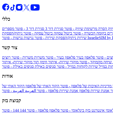
כללי
ווק
הסרה מרשימת שיווק - פוטר
סגירת דור 3
סגירת דור 3 - פוטר
מספרים
ים בקומה הכשרה - פוטר
ביטול עסקה
ביטול עסקה - פוטר
ניתוק/הפסקת
IsraelieSIM by
נגישות - פוטר
שירות
ניתוק/הפסקת שירות - פוטר
נגישות
צור קשר
צים - פוטר
פלאפון בעיר
פלאפון בעיר - פוטר
משרות
משרות - פוטר
רוצים
 שיחה מהמוקד - פוטר
מוקדי שירות- איתור וזימון תור
מוקדי שירות- איתור
ות במייל
שירות לקוחות במייל - פוטר
סניפים באילת
סניפים באילת - פוטר
אודות
מדיניות האיכות של פלאפון - פוטר
הקוד האתי של פלאפון
הקוד האתי של
טר
אמנת שירות פלאפון
אמנת שירות פלאפון - פוטר
العربية
العربية - פוטר
קבוצת בזק
אומי
אינטרנט בזק בינלאומי - פוטר
פלאפון
פלאפון - פוטר
144