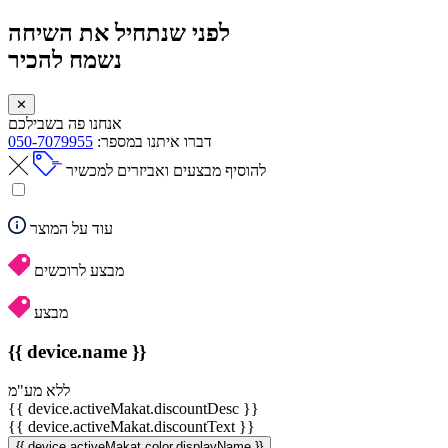
לפני שנתחיל את השיחה
נשמח להכיר
✕
אנחנו פה בשבילכם
דברו איתנו במספר:
050-7079955
להוסיף מבצעים ואביזרים למכשיר
עוד על המוצר
מבצע לרוכשים
מבצע
{{ device.name }}
ללא מע"מ
{{ device.activeMakat.discountDesc }}
{{ device.activeMakat.discountText }}
{{ device.activeMakat.color.displayName }}