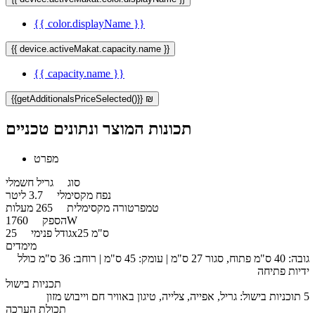
{{ color.displayName }}
{{ device.activeMakat.capacity.name }}
{{ capacity.name }}
{{getAdditionalsPriceSelected()}} ₪
תכונות המוצר ונתונים טכניים
מפרט
סוג
גריל חשמלי
נפח מקסימלי
3.7 ליטר
טמפרטורה מקסימלית
265 מעלות
1760W
הספק
25x25 ס"מ
גודל פנימי
מימדים
גובה: 40 ס"מ פתוח, סגור 27 ס"מ | עומק: 45 ס"מ | רוחב: 36 ס"מ כולל
ידיות פתיחה
תכניות בישול
​5 תוכניות בישול: גריל, אפייה, צלייה, טיגון באוויר חם וייבוש מזון
תכולת הערכה