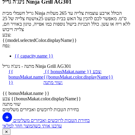
נינג'ה גריל Ninja Grill AG301
גריל חשמלי מבית Ninja הכולל ארבע עוצמות צלייה עד 265 מעלות
ושטח צלייה של 25x25 ס"מ. מאפשר לכם להכין על האש בבית כמעט
ללא ריח או עשן. כולל תכניות בישול נוספות כמו אפייה, טיגון באוויר חם,
צלייה וייבוש
צבע:
{{model.selectedColor.displayName}}
נפח:
{{ capacity.name }}
מתנה - נינג'ה גריל Ninja Grill AG301
צבע:
{{ bonusMakat.name }}
{{
bonusMakat.name
{{bonusMakat.color.displayName}}
שווי מתנה:
}}
{{ bonusMakat.name }}
צבע {{bonusMakat.color.displayName}}
שווי מתנה
בחירת הטבות לרוכשים ואביזרים משלימים
בחירת הטבות לרוכשים ואביזרים משלימים
עדכנו אותי כשהמוצר חוזר למלאי
✕