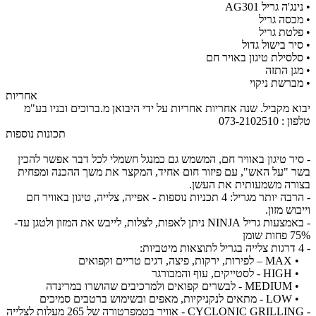
• נינג'ה גריל AG301
• מכסה גריל
​• פלטת גריל
• סיר בישול גדול
• סלסילת טיגון באויר חם
• מגן התזה
• מברשת ניקוי
אחריות
יבוא מקביל. שנה אחריות אחריות על ידי היבואן מ.ברוכים ובניו בע"מ
טלפון : 073-2102510
תכונות נוספות
- סיר טיגון באוויר חם, המשמש גם כמנגל חשמלי לכל דבר אפשר להכין
בשר "על האש", עם פיזור חום אחיד, המקצר את משך ההכנה ומפחית
בצורה משמעותית את העשן.
- הרבה יותר מגריל: 4 תכניות נוספות - אפייה, צלייה, טיגון באוויר חם
וייבוש מזון.
- באמצעות גריל NINJA ניתן לאפות, לצלות, לייבש את המזון ולטגן עד-
75% פחות שומן
- 4 דרגות צלייה בגריל לתוצאות מיטביות:
• MAX – לפירות, ירקות, פיצה, דגים טריים וקפואים
• HIGH - לסטייקים, עוף והמבורגר
• MEDIUM - לבשרים קפואים ולמרכיבים שהושרו במרינדה
• LOW - מתאים לנקניקיות, מאפים ובשימוש ברטבים סמיכים
- CYCLONIC GRILLING - אוויר בטמפרטורה של 265 מעלות לצלייה