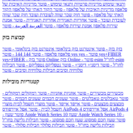
ותנאי שימוש
מדיניות פרטיות ותנאי שימוש - פוטר
מדיניות האיכות של
פלאפון
מדיניות האיכות של פלאפון - פוטר
הקוד האתי של פלאפון
הקוד
האתי של פלאפון - פוטר
חוק שכר שווה לעובדת ועובד
חוק שכר שווה
לעובדת ועובד - פוטר
אחריות תאגידית
אחריות תאגידית - פוטר
אמנת
שירות פלאפון
אמנת שירות פלאפון - פוטר
العربية
العربية - פוטר
קבוצת בזק
בזק
בזק - פוטר
אינטרנט בזק בינלאומי
אינטרנט בזק בינלאומי - פוטר
yes+FIBER
yes - פוטר
yes
144 - פוטר
פלאפון
פלאפון - פוטר
144
esim
esim לחו"ל
בזק Online - פוטר
בזק Online
yes+FIBER - פוטר
לחו"ל - פוטר
דיסני+
דיסני+ - פוטר
נטפליקס
נטפליקס - פוטר
חבילות
טלוויזיה וסיבים
חבילות טלוויזיה וסיבים - פוטר
קטגוריות מובילות
מכשירים
מכשירים - פוטר
אוזניות
אוזניות - פוטר
רמקולים
רמקולים -
פוטר
טאבלטים
טאבלטים - פוטר
שעונים חכמים
שעונים חכמים - פוטר
מבצעים
מבצעים - פוטר
אייפד
אייפד - פוטר
מוצרי חשמל לבית
מוצרי
אפל איירפודס AirPods 4
אפל איירפודס AirPods 4
חשמל לבית - פוטר
שעון Apple Watch Series 10 -
שעון Apple Watch Series 10
- פוטר
פוטר
שעון חכם סמסונג
שעון חכם סמסונג - פוטר
חבילות גלישה בחו"ל
חבילות גלישה בחו"ל - פוטר
חבילות סלולר
חבילות סלולר - פוטר