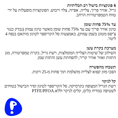
6 פונקציות בישול רב-תכליתיות
גריל, אוויר פריך, צלייה, אפייה, צלוי וייבוש. הפונקציות מופעלות על ידי
טווח הטמפרטורות הרחב.
עד 75% פחות שומן
טיגון אוויר פריך עם עד 75% פחות שומן מאשר טיגון עמוק (נבדק כנגד
צ'יפס מטוגן בשמן עמוק), באמצעות סל הקריספר לטיגון מותאם בנפח 4
ליטר.
מערכת בקרת עשן
השילוב של שיטות הצלייה המומלצות, רשת גריל, בקרת טמפרטורה, מגן
התזות ואזור אוויר קריר, להפחתת עשן והתזת שמן.
תשכחו מהפשרה
הפכו מזון קפוא לצלייה מושלמת תוך פחות מ-25 דקות.
קל לניקוי
רשת הגריל המצופה בקרמיקה, סל הקריספר לטיגון וסיר הבישול בטוחים
לשטיפה במדיח כלים, קלים לניקוי וללא.PTFE/PFOA