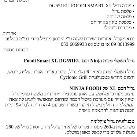
תכולת הערכה
• נינג'ה גריל DG551EU FOODI SMART XL
• פלטת גריל
• פלטה שטוחה
• סלסלת טיגון באויר חם
• מד חום דיגיטלי
אחריות
יבוא מקביל. אחריות ושירות לשנה ע"י היבואן מובייל בי די בע"מ בטלפון
09-8613999 או בווטסאפ 050-6069933
תכונות נוספות
גריל חשמלי מבית Ninja דגם Foodi Smart XL DG551EU
גריל חשמלי וטיגון באוויר 6 ב-1: גריל, טיגון באוויר, אפייה, צלייה, ייבוש,
חימום מחדש בטכנולוגיית Cyclonic Grill
גריל חכם XL של NINJA FOODI
עיצוב מעודכן ומלוטש עם אותן פונקציות ויתרונות. משטח פנימי גריל
וטיגון אוויר עם מערכת בישול חכמה ומדחום המאפשר להגיע לתוצאה
המושלמת, החל מבישול חי ועד עשוי היטב עם 4 הגדרות חלבון ו-9 רמות
הכנה הניתנות להתאמה אישית.
טכנולוגיית גריל ציקלונית
משתמשת ב-260 מעלות צלזיוס של אוויר ציקלוני חם וסורג גריל של 260
מעלות צלזיוס כדי לבשל באופן מושלם.