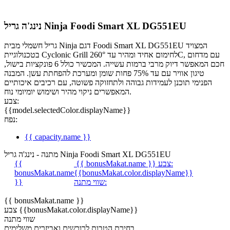
נינג'ה גריל Ninja Foodi Smart XL DG551EU
גריל חשמלי מבית Ninja דגם Foodi Smart XL DG551EU המצויד
בטכנולוגיית Cyclonic Grill לחימום אחיד ומהיר עד 260°C, עם מדחום
חכם המאפשר דיוק מרבי ברמות עשייה. המכשיר כולל 6 פונקציות בישול,
טיגון אוויר עם עד 75% פחות שומן ומערכת להפחתת עשן. המבנה
הפנימי תוכנן לעמידות גבוהה ולתחזוקה פשוטה, עם רכיבים איכותיים
המאפשרים ניקוי מהיר ושימוש יומיומי נוח.
צבע:
{{model.selectedColor.displayName}}
נפח:
{{ capacity.name }}
מתנה - נינג'ה גריל Ninja Foodi Smart XL DG551EU
צבע:
{{ bonusMakat.name }}
{{
bonusMakat.name
{{bonusMakat.color.displayName}}
שווי מתנה:
}}
{{ bonusMakat.name }}
צבע {{bonusMakat.color.displayName}}
שווי מתנה
בחירת הטבות לרוכשים ואביזרים משלימים