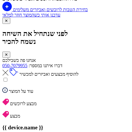
בחירת הטבות לרוכשים ואביזרים משלימים
עדכנו אותי כשהמוצר חוזר למלאי
✕
לפני שנתחיל את השיחה
נשמח להכיר
✕
אנחנו פה בשבילכם
דברו איתנו במספר:
050-7079955
להוסיף מבצעים ואביזרים למכשיר
עוד על המוצר
מבצע לרוכשים
מבצע
{{ device.name }}