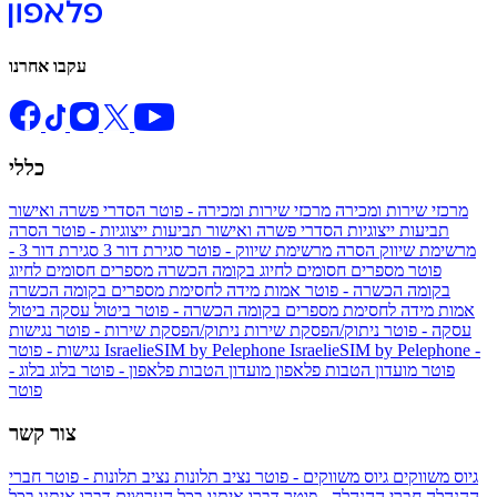
עקבו אחרנו
כללי
מרכזי שירות ומכירה
מרכזי שירות ומכירה - פוטר
הסדרי פשרה ואישור
תביעות ייצוגיות
הסדרי פשרה ואישור תביעות ייצוגיות - פוטר
הסרה
מרשימת שיווק
הסרה מרשימת שיווק - פוטר
סגירת דור 3
סגירת דור 3 -
פוטר
מספרים חסומים לחיוג בקומה הכשרה
מספרים חסומים לחיוג
בקומה הכשרה - פוטר
אמות מידה לחסימת מספרים בקומה הכשרה
אמות מידה לחסימת מספרים בקומה הכשרה - פוטר
ביטול עסקה
ביטול
עסקה - פוטר
ניתוק/הפסקת שירות
ניתוק/הפסקת שירות - פוטר
נגישות
IsraelieSIM by Pelephone -
IsraelieSIM by Pelephone
נגישות - פוטר
פוטר
מועדון הטבות פלאפון
מועדון הטבות פלאפון - פוטר
בלוג
בלוג -
פוטר
צור קשר
גיוס משווקים
גיוס משווקים - פוטר
נציב תלונות
נציב תלונות - פוטר
חברי
ההנהלה
חברי ההנהלה - פוטר
דברו איתנו בכל הערוצים
דברו איתנו בכל