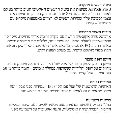
ביטול רעשים מתקדם
AirPods Pro 3 מציעות את ביטול הרעשים האקטיבי הטוב ביותר בעולם
לאוזניות תוך־אוזניות - עד פי 2 יותר מהדור הקודם. הן מתאימות את
עצמן לסביבה שלך ומסירות רעשים לא רצויים באמצעות מיקרופונים
אולטרה־שקטים.
איכות סאונד מרהיבה
ארכיטקטורה אקוסטית חדשה עם בקרת זרימת אוויר מדויקת, מיקרופון
פנימי שמכוון לתעלת האוזן, בס עמוק יותר, צלילות קול מרשימה ובימת
סאונד רחבה. EQ אדפטיבי מותאם אישית לפי מבנה האוזן שלך, וסאונד
תלת־ממדי מותאם אישית עם מעקב תנועת ראש.
חיישן דופק מובנה
חיישן הדופק הקטן ביותר של אפל שולח אור בלתי נראה ומספק נתונים
מדויקים על דופק וקלוריות שנשרפות במהלך אימונים - תומך ביותר מ־50
סוגי אימון באפליקציית Fitness.
עמידות גבוהה
האוזניות הראשונות של אפל עם תקן IP57 - עמידות בפני אבק, זיעה
ומים. מתאימות גם לאימונים אינטנסיביים ולמזג אוויר משתנה.
בריאות השמיעה
כוללות בדיקת שמיעה מדעית, מצב מכשיר שמיעה עם שיפור בצלילות
הדיבור, הגברת שיחה אוטומטית, והגנה אקטיבית על השמיעה מפני