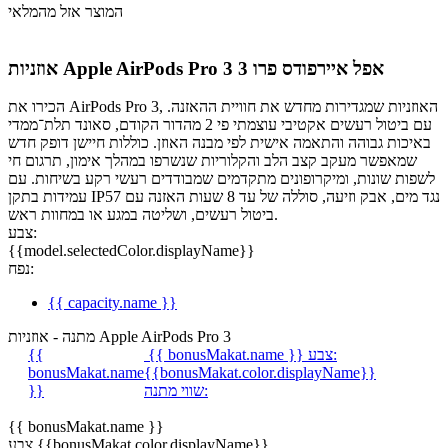
המוצר אזל מהמלאי
אפל איירפודס פרו 3
אוזניות Apple AirPods Pro 3
הכירו את AirPods Pro 3, האוזניות שמגדירות מחדש את חוויית ההאזנה.
עם ביטול רעשים אקטיבי עוצמתי פי 2 מהדור הקודם, סאונד תלת־ממדי
באיכות גבוהה והתאמה אישית לפי מבנה האוזן. כוללות חיישן דופק חדש
שמאפשר מעקב קצב הלב והקלוריות שנשרפו במהלך אימון, תרגום חי
לשפות שונות, ומיקרופונים מתקדמים שמבודדים רעשי רקע בשיחות. עם
עמידות בתקן IP57 נגד מים, אבק וזיעה, סוללה של עד 8 שעות האזנה עם
ביטול רעשים, ושליטה במגע או במחוות ראש.
צבע:
{{model.selectedColor.displayName}}
נפח:
{{ capacity.name }}
מתנה - אוזניות Apple AirPods Pro 3
צבע:
{{ bonusMakat.name }}
{{
bonusMakat.name
{{bonusMakat.color.displayName}}
שווי מתנה:
}}
{{ bonusMakat.name }}
צבע {{bonusMakat.color.displayName}}