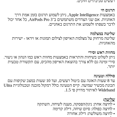
רעשים סביבתיים חזקים.
תרגום חי
באמצעות Apple Intelligence, ניתן לשמוע תרגום בזמן אמת דרך
האוזניות. אם שני הצדדים משתמשים ב־AirPods Pro 3, כל אחד יכול
לדבר בשפתו ולשמוע את התרגום באוזניים.
שליטה במצלמה
שליטה מרחוק על מצלמת האייפון לצילום תמונות או וידאו - ישירות
מהאוזניות.
מחוות ראש וסירי
ניתן לשלוט בשיחות והתראות באמצעות מחוות ראש כמו הנהון או ניעור.
סירי זמינה גם ללא צורך בהוצאת האייפון מהכיס, עם תקשורת טבעית
יותר.
סוללה וטעינה
עד 8 שעות האזנה עם ביטול רעשים, ועד 10 שעות במצב שקיפות עם
תכונת מכשיר שמיעה. קייס הטעינה כולל רמקול מובנה וטכנולוגיית Ultra
Wideband לאיתור מדויק פי 1.5.
שליטה
:
• לחיצה אחת: ניגון/הפסקה, מענה לשיחה, השתקה
• לחיצה כפולה: סיום שיחה, דילוג קדימה
• לחיצה משולשת: דילוג אחורה