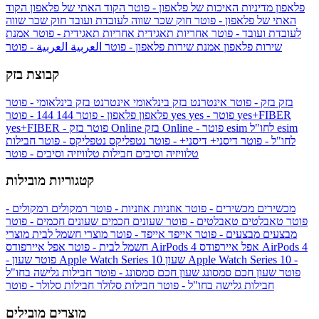
פלאפון
מדיניות האיכות של פלאפון - פוטר
הקוד האתי של פלאפון
הקוד
האתי של פלאפון - פוטר
חוק שכר שווה לעובדת ועובד
חוק שכר שווה
לעובדת ועובד - פוטר
אחריות תאגידית
אחריות תאגידית - פוטר
אמנת
שירות פלאפון
אמנת שירות פלאפון - פוטר
العربية
العربية - פוטר
קבוצת בזק
בזק
בזק - פוטר
אינטרנט בזק בינלאומי
אינטרנט בזק בינלאומי - פוטר
yes+FIBER
yes - פוטר
yes
144 - פוטר
פלאפון
פלאפון - פוטר
144
esim
esim לחו"ל
בזק Online - פוטר
בזק Online
yes+FIBER - פוטר
לחו"ל - פוטר
דיסני+
דיסני+ - פוטר
נטפליקס
נטפליקס - פוטר
חבילות
טלוויזיה וסיבים
חבילות טלוויזיה וסיבים - פוטר
קטגוריות מובילות
מכשירים
מכשירים - פוטר
אוזניות
אוזניות - פוטר
רמקולים
רמקולים -
פוטר
טאבלטים
טאבלטים - פוטר
שעונים חכמים
שעונים חכמים - פוטר
מבצעים
מבצעים - פוטר
אייפד
אייפד - פוטר
מוצרי חשמל לבית
מוצרי
אפל איירפודס AirPods 4
אפל איירפודס AirPods 4
חשמל לבית - פוטר
שעון Apple Watch Series 10 -
שעון Apple Watch Series 10
- פוטר
פוטר
שעון חכם סמסונג
שעון חכם סמסונג - פוטר
חבילות גלישה בחו"ל
חבילות גלישה בחו"ל - פוטר
חבילות סלולר
חבילות סלולר - פוטר
מוצרים מובילים