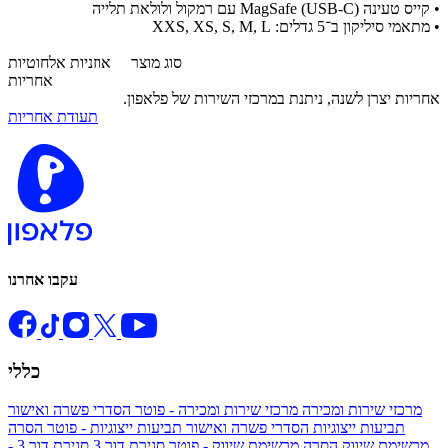
• קייס טעינה MagSafe (USB‑C) עם רמקול ולולאת תלייה
• מתאמי סיליקון ב־5 גדלים: XXS, XS, S, M, L
סוג מוצר
אוזניות אלחוטיות
אחריות
אחריות יצרן לשנה, ניתנת במרכזי השירות של פלאפון.
תעודת אחריות
עקבו אחרנו
כללי
מרכזי שירות ומכירה
מרכזי שירות ומכירה - פוטר
הסדרי פשרה ואישור
תביעות ייצוגיות
הסדרי פשרה ואישור תביעות ייצוגיות - פוטר
הסרה
מרשימת שיווק
הסרה מרשימת שיווק - פוטר
סגירת דור 3
סגירת דור 3 -