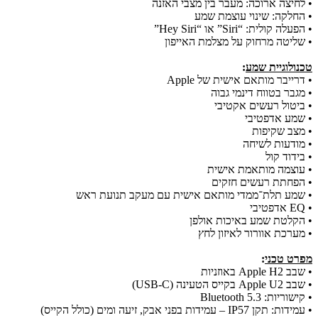
• לחיצה ארוכה: מעבר בין מצבי האזנה
• החלקה: שינוי עוצמת שמע
• הפעלה קולית: “Siri” או “Hey Siri”
• שליטה מרחוק על מצלמת האייפון
טכנולוגיית שמע
:
• דרייבר מותאם אישית של Apple
• מגבר בטווח דינמי גבוה
• ביטול רעשים אקטיבי
• שמע אדפטיבי
• מצב שקיפות
• מודעות לשיחה
• בידוד קול
• עוצמה מותאמת אישית
• הפחתת רעשים חזקים
• שמע תלת־ממדי מותאם אישית עם מעקב תנועת ראש
• EQ אדפטיבי
• הקלטת שמע באיכות אולפן
• מערכת אוורור לאיזון לחץ
מפרט טכני
:
• שבב Apple H2 באוזניות
• שבב Apple U2 בקייס הטעינה (USB‑C)
• קישוריות: Bluetooth 5.3
• עמידות: תקן IP57 – עמידות בפני אבק, זיעה ומים (כולל הקייס)