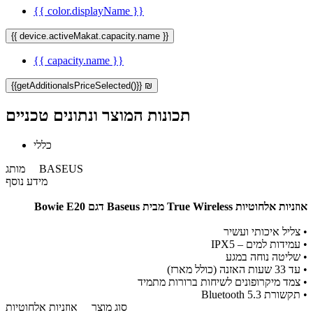
{{ color.displayName }}
{{ device.activeMakat.capacity.name }}
{{ capacity.name }}
{{getAdditionalsPriceSelected()}} ₪
תכונות המוצר ונתונים טכניים
כללי
BASEUS
מותג
מידע נוסף
אוזניות אלחוטיות True Wireless מבית Baseus דגם Bowie E20
•
צליל איכותי ועשיר
•
עמידות למים – IPX5
•
שליטה נוחה במגע
•
עד 33 שעות האזנה (כולל מארז)
•
צמד מיקרופונים לשיחות ברורות מתמיד
•
תקשורת Bluetooth 5.3
סוג מוצר
אוזניות אלחוטיות