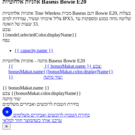
אוזניות אלחוטיות Baseus Bowie E20
אוזניות אלחוטיות True Wireless מבית Baseus דגם Bowie E20, בעלות
צליל איכותי ועשיר, עמידות למים IPX5, שליטה נוחה במגע ומספקות עד
33 שעות של האזנה.
צבע:
{{model.selectedColor.displayName}}
נפח:
{{ capacity.name }}
מתנה - אוזניות אלחוטיות Baseus Bowie E20
צבע:
{{ bonusMakat.name }}
{{
bonusMakat.name
{{bonusMakat.color.displayName}}
שווי מתנה:
}}
{{ bonusMakat.name }}
צבע {{bonusMakat.color.displayName}}
שווי מתנה
בחירת הטבות לרוכשים ואביזרים משלימים
בחירת הטבות לרוכשים ואביזרים משלימים
עדכנו אותי כשהמוצר חוזר למלאי
✕