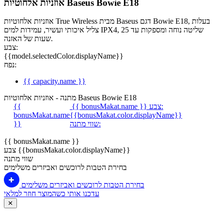
אוזניות אלחוטיות Baseus Bowie E18
אוזניות אלחוטיות True Wireless מבית Baseus דגם Bowie E18, בעלות
צליל איכותי ועשיר, עמידות למים IPX4, שליטה נוחה ומספקות עד 25
שעות של האזנה.
צבע:
{{model.selectedColor.displayName}}
נפח:
{{ capacity.name }}
מתנה - אוזניות אלחוטיות Baseus Bowie E18
צבע:
{{ bonusMakat.name }}
{{
bonusMakat.name
{{bonusMakat.color.displayName}}
שווי מתנה:
}}
{{ bonusMakat.name }}
צבע {{bonusMakat.color.displayName}}
שווי מתנה
בחירת הטבות לרוכשים ואביזרים משלימים
בחירת הטבות לרוכשים ואביזרים משלימים
עדכנו אותי כשהמוצר חוזר למלאי
✕