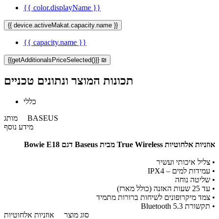
{{ color.displayName }}
{{ device.activeMakat.capacity.name }}
{{ capacity.name }}
{{getAdditionalsPriceSelected()}} ₪
תכונות המוצר ונתונים טכניים
כללי
BASEUS
מותג
מידע נוסף
אוזניות אלחוטיות True Wireless מבית Baseus דגם Bowie E18
•
צליל איכותי ועשיר
•
עמידות למים – IPX4
•
שליטה נוחה
•
עד 25 שעות האזנה (כולל מארז)
•
צמד מיקרופונים לשיחות ברורות מתמיד
•
תקשורת Bluetooth 5.3
סוג מוצר
אוזניות אלחוטיות