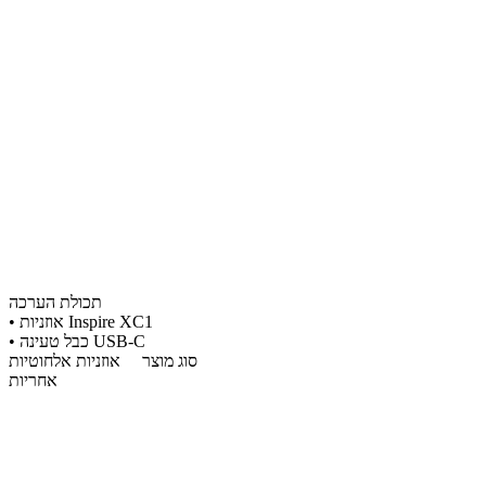
תכולת הערכה
• אוזניות Inspire XC1
• כבל טעינה USB-C
סוג מוצר
אוזניות אלחוטיות
אחריות