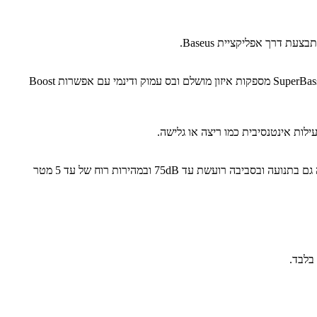
האוזניות תומכות ב Hi Res Audio עם עד פי 3 יותר פרטי שמע באמצעות LDAC בקצב של עד 990kbps. בנוסף, טכנולוגיות SuperBalance 3.0 ו SuperBass 3.0 מספקות איזון מושלם ובס עמוק ודינמי עם אפשרות Boost
לות אינטנסיבית כמו ריצה או גלישה.
מערכת מבוססת אלגוריתם DNN מתקדמת עם ארבעה מיקרופונים מתמקדת בקול שלכם ומסננת רעשי רקע ורוח. מתקבלת איכות שיחה יציבה וברורה גם בתנועה ובסביבה רועשת עד 75dB ובמהירות רוח של עד 5 מטר