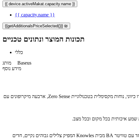
{{ device.activeMakat.capacity.name }}
{{ capacity.name }}
{{getAdditionalsPriceSelected()}} ₪
תכונות המוצר ונתונים טכניים
כללי
Baseus
מותג
מידע נוסף
אוזניות Baseus Inspire XC1 נועדו לספק חוויית שמע מתקדמת עם איכות סאונד גבוהה, מכוילת על ידי מומחי סאונד. הן משלבות מנוע סאונד היברידי דו כיווני, נוחות מקסימלית בטכנולוגיית Zero Sense, ארבעה מיקרופונים עם
האוזניות כוללות מערכת דרייברים היברידית דו כיוונית בעיצוב Open Ear עם שילוב של וופר דינמי LCP עמיד המספק בס חזק ומדויק ומידים עשירים, יחד עם טוויטר BA מבית Knowles המפיק צלילים גבוהים נקיים, חדים