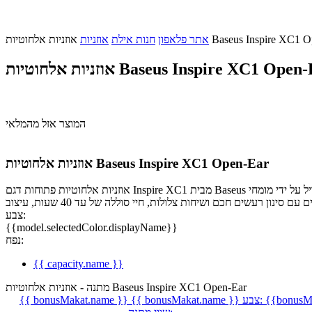
וטיות Baseus Inspire XC1 Open-Ear
אתר פלאפון
חנות אילת
אוזניות
ות אלחוטיות Baseus Inspire XC1 Open-Ear
המוצר אזל מהמלאי
אוזניות אלחוטיות Baseus Inspire XC1 Open-Ear
אוזניות אלחוטיות פתוחות דגם Inspire XC1 מבית Baseus מציעות חוויית שמע מתקדמת עם סאונד מכויל על ידי מומחי Bose, מערכת דרייברים היברידית דו כיוונית, תמיכה ב-Hi-Res ו-LDAC, סאונד היקפי Dolby Audio,
צבע:
{{model.selectedColor.displayName}}
נפח:
{{ capacity.name }}
מתנה - אוזניות אלחוטיות Baseus Inspire XC1 Open-Ear
{{bonusMa
צבע:
{{ bonusMakat.name }}
{{ bonusMakat.name }}