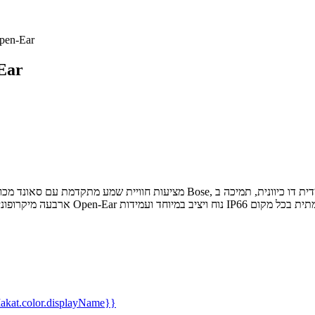
אוזניות אלח
אוזני
kat.color.displayName}}