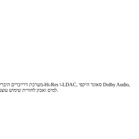
ארבעה מיקרופונים עם סינון רעשים חכם ושיחות צלולות, חיי סוללה של עד 40 שעות, עיצוב Open-Ear נוח ויציב במיוחד ועמידות IP66 למים ואבק לחוויית שימוש עוצמתית בכל מקום.