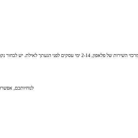
לנוחיותכם, אפשרות ל-36 תשלומים ללא תפיסת מסגרת אשראי תמורת תש