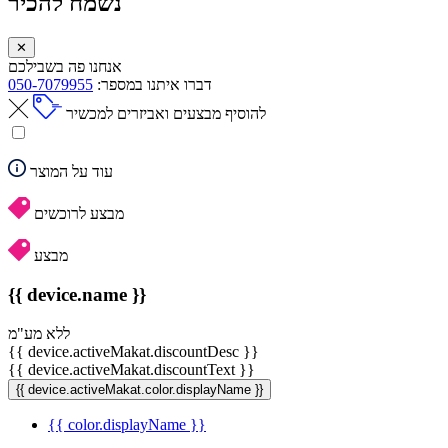
נשמח להכיר
✕
אנחנו פה בשבילכם
דברו איתנו במספר:
050-7079955
להוסיף מבצעים ואביזרים למכשיר
עוד על המוצר
מבצע לרוכשים
מבצע
{{ device.name }}
ללא מע"מ
{{ device.activeMakat.discountDesc }}
{{ device.activeMakat.discountText }}
{{ device.activeMakat.color.displayName }}
{{ color.displayName }}