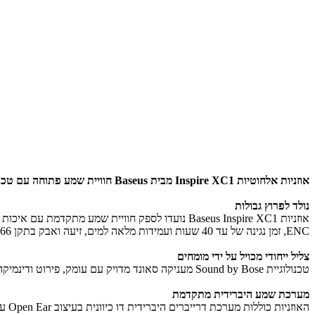
אוזניות אלחוטיות Inspire XC1 מבית Baseus חוויית שמע פתוחה עם טכנולוגיה מתקדמת ועיצוב חדשני
נולד לפרוץ גבולות
ENC, זמן נגינה של עד 40 שעות ועמידות מלאה למים, זיעה ואבק בתקן IP66.
צליל ייחודי מכויל על ידי מומחים
טכנולוגיית Sound by Bose מעניקה סאונד מדויק עם עומק, פירוט ודינמיקה גבוהה לצד צלילות יוצאת דופן. האוזניות מתוכננות בקפידה כדי לספק חוויית שמע איכותית בכל מקום ובכל מצב.
מערכת שמע היברידית מתקדמת