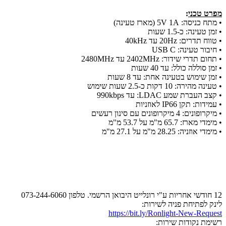
מפרט טכני
:
• מתח כניסה: 5V 1A (מארז טעינה)
• זמן טעינה: כ-1.5 שעות
• טווח תדרים: 20Hz עד 40kHz
• חיבור טעינה: USB C
• תחום תדרי שידור: 2402MHz עד 2480MHz
• זמן סוללה כולל: עד 40 שעות
• זמן שימוש בטעינה אחת: עד 8 שעות
• טעינה מהירה: 10 דקות כ-2.5 שעות שימוש
• קצב העברת שמע LDAC: עד 990kbps
• עמידות: תקן IP66 לאוזניות
• מיקרופונים: 4 מיקרופונים עם סינון רעשים
• מימדי מארז: 65.7 מ"מ על 53.7 מ"מ
• מימדי אוזניה: 28.25 מ"מ על 27.1 מ"מ
12 חודשי אחריות ע"י רונלייט היבואן הרשמי. טלפון 073-244-6060
לינק לפתיחת פניה לשירות:
https://bit.ly/Ronlight-New-Request
רשימת נקודות שירות: