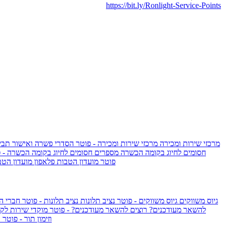
https://bit.ly/Ronlight-Service-Points
מרכזי שירות ומכירה
מרכזי שירות ומכירה - פוטר
הסדרי פשרה ואישור תביע
חסומים לחיוג בקומה הכשרה
מספרים חסומים לחיוג בקומה הכשרה - 
IsraelieSIM by Pelephone - פוטר
מועדון הטבות פלאפון
מועדון הטב
גיוס משווקים
גיוס משווקים - פוטר
נציב תלונות
נציב תלונות - פוטר
חברי ה
להשאר מעודכנים?
רוצים להשאר מעודכנים? - פוטר
מוקדי שירות לק
וזימון תור - פוטר
ר