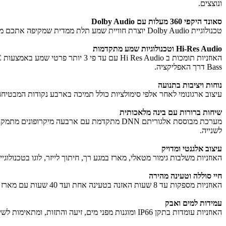
ונוצצים.
סאונד היקפי 360 מעלות עם Dolby Audio
טכנולוגיית Dolby Audio יוצרת חוויית שמע תלת ממדית שמקיפה אתכם מכל כיוון ומחייה כל פרט במוזיקה, סרטים ומשחקים. הפעלת Dolby Audio מתבצעת דרך אפליקציית Baseus.
Hi-Res Audio וטכנולוגיות שמע מתקדמות
Bass דרך האפליקציה.
נוחות ויציבות בתנועה
עיצוב ארגונומי לאחר אלפי סימולציות כולל תמיכה בארבע נקודות המבטיחה
שיחות ברורות עם בינה מלאכותית
לשנייה.
עיצוב אלגנטי ומדויק
האוזניות משלבות גימור מטאלי, מארז במגע רך, חיתוך לייזר, לוגו בטכנולוגיית NCVM וחריטת Sound by Bose ליצירת מראה יוקרתי ומוק
חיי סוללה וטעינה מהירה
האוזניות מספקות עד 8 שעות האזנה בטעינה אחת ועד 40 שעות עם מארז הטעינה. טעינה מהירה מאפשרת כ-2.5 שעות שימוש לאחר 10 דקות טעינה בלבד.
עמידות למים ואבק
האוזניות עומדות בתקן IP66 ומוגנות מפני מים, זיעה והתזות, ומתאימות לשימוש גם בתנאים מאתגרים. מארז הטעינה אינו עמיד למים.