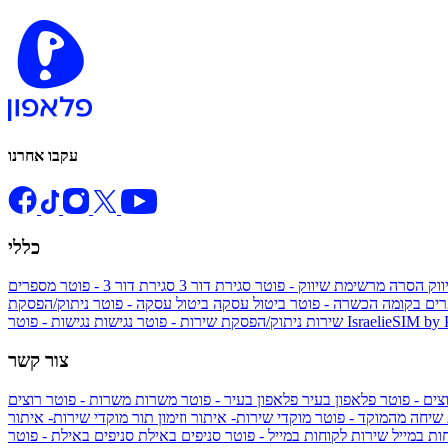
עקבו אחרנו
כללי
ווק
הסרה מרשימת שיווק - פוטר
סגירת דור 3
סגירת דור 3 - פוטר
מספרים
ים בקומה הכשרה - פוטר
ביטול עסקה
ביטול עסקה - פוטר
ניתוק/הפסקת
IsraelieSIM by
נגישות - פוטר
שירות
ניתוק/הפסקת שירות - פוטר
נגישות
צור קשר
צים - פוטר
פלאפון בעיר
פלאפון בעיר - פוטר
משרות
משרות - פוטר
רוצים
 שיחה מהמוקד - פוטר
מוקדי שירות- איתור וזימון תור
מוקדי שירות- איתור
ות במייל
שירות לקוחות במייל - פוטר
סניפים באילת
סניפים באילת - פוטר