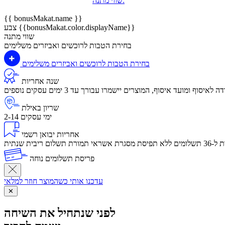
שווי מתנה:
{{ bonusMakat.name }}
צבע {{bonusMakat.color.displayName}}
שווי מתנה
בחירת הטבות לרוכשים ואביזרים משלימים
בחירת הטבות לרוכשים ואביזרים משלימים
שנה אחריות
שריון באילת
2-14 ימי עסקים
אחריות יבואן רשמי
לום ריבית שנתית
פריסת תשלומים נוחה
עדכנו אותי כשהמוצר חוזר למלאי
✕
לפני שנתחיל את השיחה